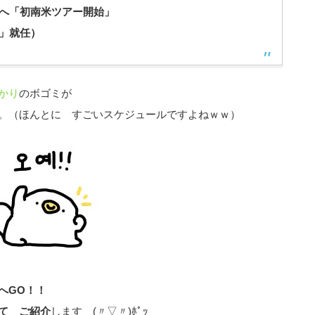
へ「初南米ツアー開始」
」就任）
かり
のボゴミが
。（ほんとに すごいスケジュールですよねｗｗ）
へGO！！
て ご紹介
します (〃▽〃)ﾎﾟｯ