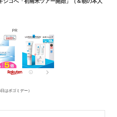
キシコへ「初南米ツアー開始」（＆朝の本人
）
PR
16日はボゴミデー）