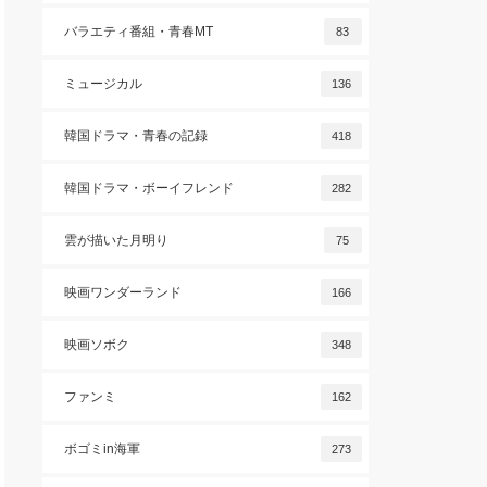
バラエティ番組・青春MT
83
ミュージカル
136
韓国ドラマ・青春の記録
418
韓国ドラマ・ボーイフレンド
282
雲が描いた月明り
75
映画ワンダーランド
166
映画ソボク
348
ファンミ
162
ボゴミin海軍
273