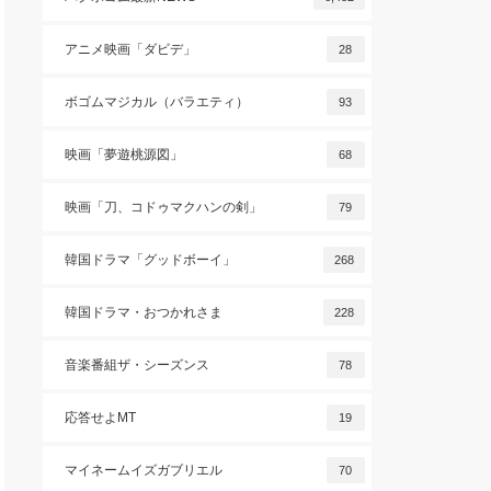
アニメ映画「ダビデ」
28
ボゴムマジカル（バラエティ）
93
映画「夢遊桃源図」
68
映画「刀、コドゥマクハンの剣」
79
韓国ドラマ「グッドボーイ」
268
韓国ドラマ・おつかれさま
228
音楽番組ザ・シーズンス
78
応答せよMT
19
マイネームイズガブリエル
70