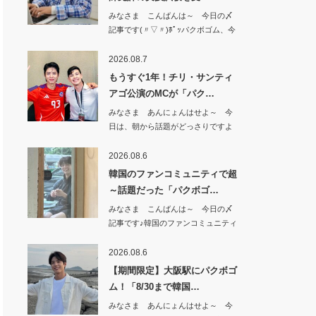
みなさま こんばんは～ 今日の〆
記事です(〃▽〃)ﾎﾟｯパクボゴム、今
日（8…
2026.08.7
もうすぐ1年！チリ・サンティ
アゴ公演のMCが「パク…
みなさま あんにょんはせよ～ 今
日は、朝から話題がどっさりですよ
^^もうすぐ…
2026.08.6
韓国のファンコミュニティで超
～話題だった「パクボゴ…
みなさま こんばんは～ 今日の〆
記事です♪韓国のファンコミュニティ
で 超～話…
2026.08.6
【期間限定】大阪駅にパクボゴ
ム！「8/30まで韓国…
みなさま あんにょんはせよ～ 今