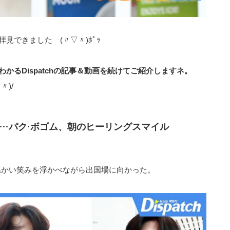
見できました (〃▽〃)ﾎﾟｯ
かるDispatchの記事＆動画を続けてご紹介しますネ。
)/
···パク·ボゴム、朝のヒーリングスマイル
温かい笑みを浮かべながら出国場に向かった。