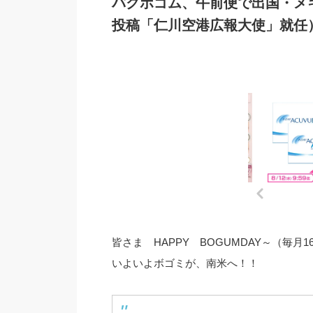
パクボゴム、午前便で出国・メ
投稿「仁川空港広報大使」就任
皆さま HAPPY BOGUMDAY～（毎月
いよいよボゴミが、南米へ！！