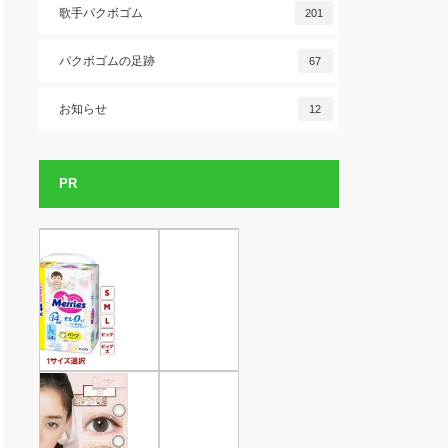
歌手パクボゴム
201
パクボゴムの足跡
67
お知らせ
12
PR