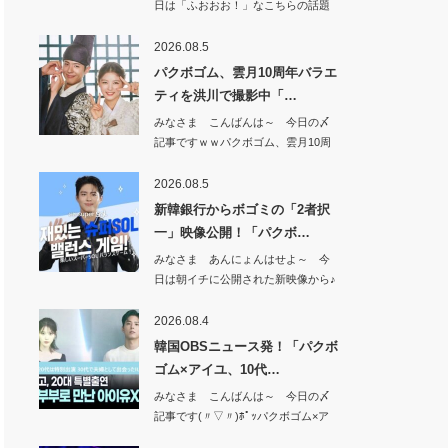
日は「ふおおお！」なこちらの話題
から^^【期…
2026.08.5
パクボゴム、雲月10周年バラエ
ティを洪川で撮影中「…
みなさま こんばんは～ 今日の〆
記事ですｗｗパクボゴム、雲月10周
年バラエテ…
2026.08.5
新韓銀行からボゴミの「2者択
一」映像公開！「パクボ…
みなさま あんにょんはせよ～ 今
日は朝イチに公開された新映像から♪
新韓銀行か…
2026.08.4
韓国OBSニュース発！「パクボ
ゴム×アイユ、10代…
みなさま こんばんは～ 今日の〆
記事です(〃▽〃)ﾎﾟｯパクボゴム×ア
イユ、…