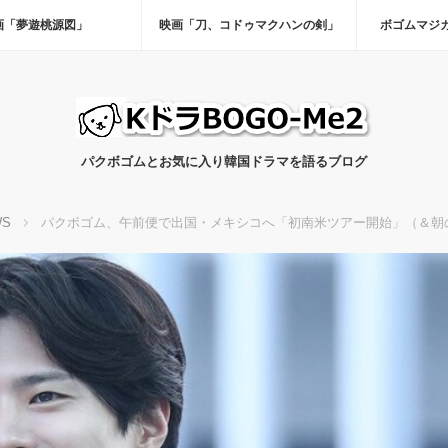
画「夢遊桃源図」
映画「刀、コドゥマクハンの剣」
ボゴムマジ
パクボゴムとお気に入り韓国ドラマを語るブログ
WS
パクボゴム、午前便で出国・メキシコへ「初南米ツアー開始」（＆朝