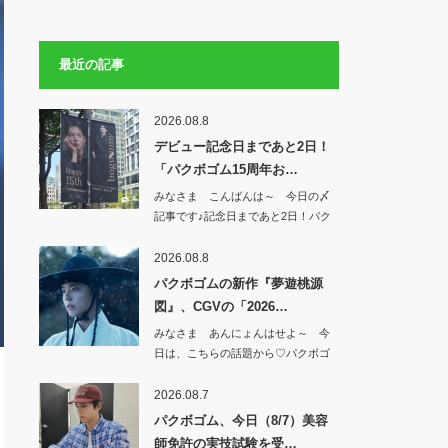
最近の記事
2026.08.8
デビュー記念日まであと2日！
「パクボゴム15周年お…
みなさま こんばんは～ 今日の〆
記事です♪記念日まであと2日！パク
ボゴム…
2026.08.8
パクボゴムの新作『夢遊桃源
図』、CGVの「2026…
みなさま あんにょんはせよ～ 今
日は、こちらの話題から♡パクボゴ
ムの新作『夢…
2026.08.7
パクボゴム、今日（8/7）美容
師免許の実技試験を受…