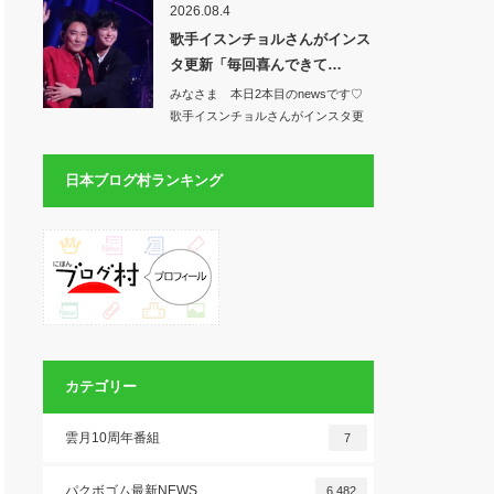
2026.08.4
歌手イスンチョルさんがインス
タ更新「毎回喜んできて…
みなさま 本日2本目のnewsです♡
歌手イスンチョルさんがインスタ更
新「毎回…
日本ブログ村ランキング
カテゴリー
雲月10周年番組
7
パクボゴム最新NEWS
6,482