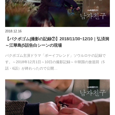
2018.12.16
【パクボゴム|撮影の記録⑦】2018/11/30~12/10｜弘済洞
～江華島|5話告白シーンの現場
パクボゴム主演ドラマ「ボーイフレンド」ソウルロケの記録で
す。～2018年12月1日～10日の撮影記録～※韓国の放送回（5
話・6話）が終わったので公開…