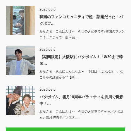
2026.08.6
韓国のファンコミュニティで超～話題だった「パ
クボゴ…
みなさま こんばんは～ 今日の〆記事です♪韓国のファン
コミュニティで 超～話…
2026.08.6
【期間限定】大阪駅にパクボゴム！「8/30まで韓
国…
みなさま あんにょんはせよ～ 今日は「ふおおお！」な
こちらの話題から^^【期…
2026.08.5
パクボゴム、雲月10周年バラエティを洪川で撮影
中「…
みなさま こんばんは～ 今日の〆記事ですｗｗパクボゴ
ム、雲月10周年バラエテ…