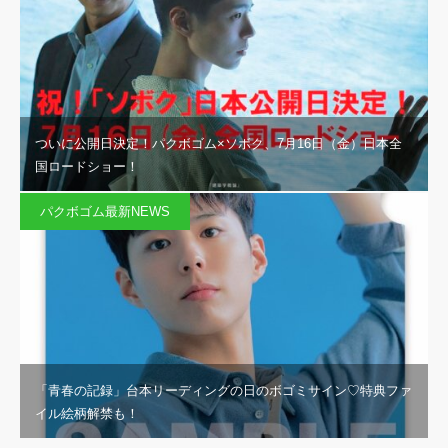
ついに公開日決定！パクボゴム×ソボク、7月16日（金）日本全
国ロードショー！
パクボゴム最新NEWS
「青春の記録」台本リーディングの日のボゴミサイン♡特典ファ
イル絵柄解禁も！