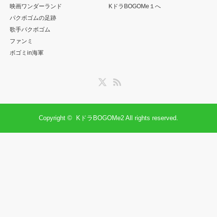
映画ワンダーランド
KドラBOGOMe１へ
パクボゴムの足跡
歌手パクボゴム
ファンミ
ボゴミin海軍
Twitter
RSS
Copyright ©
KドラBOGOMe2
All rights reserved.