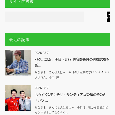
サイト内検索
最近の記事
2026.08.7
パクボゴム、今日（8/7）美容師免許の実技試験を
受…
みなさま こんばんは～ 今日の〆記事です(〃▽〃)ﾎﾟｯパ
クボゴム、今日（8…
2026.08.7
もうすぐ1年！チリ・サンティアゴ公演のMCが
「パク…
みなさま あんにょんはせよ～ 今日は、朝から話題がど
っさりですよ^^もうすぐ…