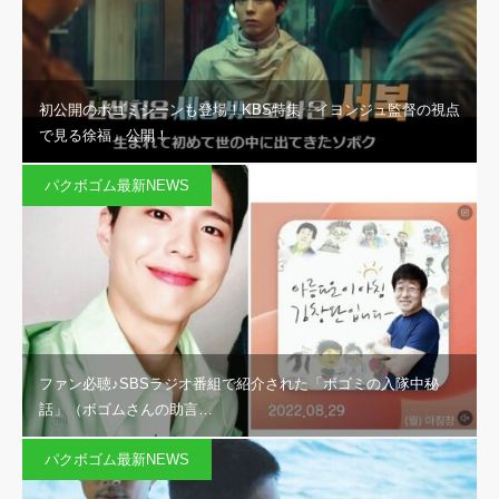
初公開のボゴミシーンも登場！KBS特集「イヨンジュ監督の視点
で見る徐福」公開！
パクボゴム最新NEWS
ファン必聴♪SBSラジオ番組で紹介された「ボゴミの入隊中秘
話」（ボゴムさんの助言…
パクボゴム最新NEWS