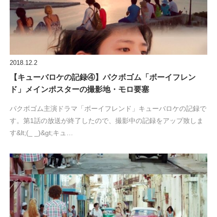
2018.12.2
【キューバロケの記録④】パクボゴム「ボーイフレン
ド」メインポスターの撮影地・モロ要塞
パクボゴム主演ドラマ「ボーイフレンド」キューバロケの記録で
す。第1話の放送が終了したので、撮影中の記録をアップ致しま
す&lt;(_ _)&gt;キュ…