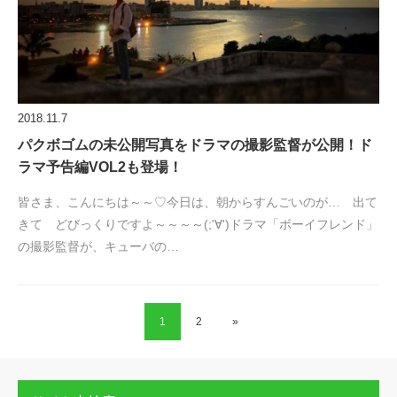
2018.11.7
パクボゴムの未公開写真をドラマの撮影監督が公開！ド
ラマ予告編VOL2も登場！
皆さま、こんにちは～～♡今日は、朝からすんごいのが… 出て
きて どびっくりですよ～～～～(;'∀')ドラマ「ボーイフレンド」
の撮影監督が、キューバの…
1
2
»