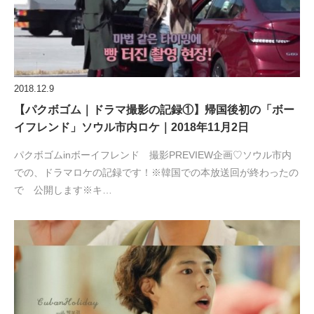
2018.12.9
【パクボゴム｜ドラマ撮影の記録①】帰国後初の「ボー
イフレンド」ソウル市内ロケ｜2018年11月2日
パクボゴムinボーイフレンド 撮影PREVIEW企画♡ソウル市内
での、ドラマロケの記録です！※韓国での本放送回が終わったの
で 公開します※キ…