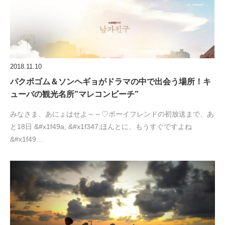
2018.11.10
パクボゴム＆ソンヘギョがドラマの中で出会う場所！キ
ューバの観光名所”マレコンビーチ”
みなさま、あにょはせよ～～♡ボーイフレンドの初放送まで、あ
と18日 &#x1f49a; &#x1f347;ほんとに、もうすぐですよね
&#x1f49…