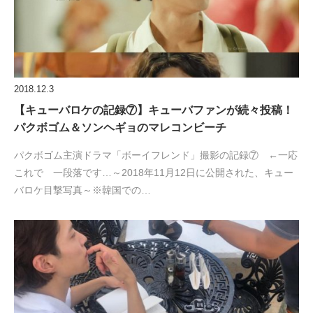
2018.12.3
【キューバロケの記録⑦】キューバファンが続々投稿！
パクボゴム＆ソンヘギョのマレコンビーチ
パクボゴム主演ドラマ「ボーイフレンド」撮影の記録⑦ ←一応
これで 一段落です…～2018年11月12日に公開された、キュー
バロケ目撃写真～※韓国での…