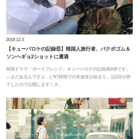
2018.12.3
【キューバロケの記録⑥】韓国人旅行者、パクボゴム＆
ソンヘギョ2ショットに遭遇
韓国ドラマ「ボーイフレンド」キューバロケの記録第6弾です。
←まだあるんですよ…(;'∀')韓国での本放送が始まり、1話目が終
了したので公開します！ネ…