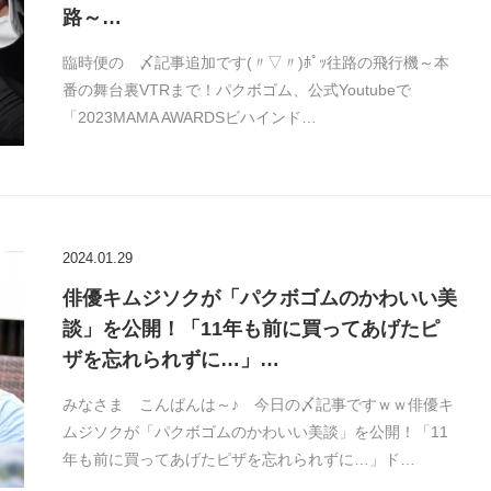
路～…
臨時便の 〆記事追加です(〃▽〃)ﾎﾟｯ往路の飛行機～本
番の舞台裏VTRまで！パクボゴム、公式Youtubeで
「2023MAMA AWARDSビハインド…
2024.01.29
俳優キムジソクが「パクボゴムのかわいい美
談」を公開！「11年も前に買ってあげたピ
ザを忘れられずに…」…
みなさま こんばんは～♪ 今日の〆記事ですｗｗ俳優キ
ムジソクが「パクボゴムのかわいい美談」を公開！「11
年も前に買ってあげたピザを忘れられずに…」ド…