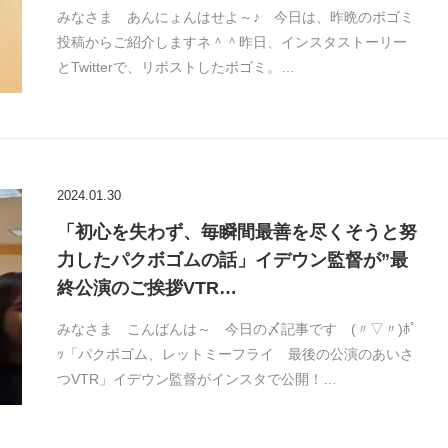
みなさま あんにょんはせよ～♪ 今日は、昨晩のボゴミ
投稿からご紹介しますネ＾＾昨日、インスタストーリー
とTwitterで、リポストしたボゴミ。…
2024.01.30
「初心を失わず、毎瞬間最善を尽くそうと努
力したパクボゴムの話」イデウン監督が”最
終公演のご挨拶VTR…
みなさま こんばんは～ 今日の〆記事です (〃▽〃)ﾎﾟ
ｯ「パクボゴム、レットミーフライ 最後の公演のあいさ
つVTR」イデウン監督がインスタで公開！…