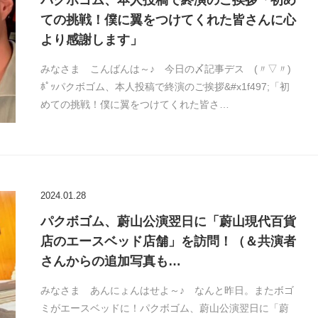
パクボゴム、本人投稿で終演のご挨拶「初め
ての挑戦！僕に翼をつけてくれた皆さんに心
より感謝します」
みなさま こんばんは～♪ 今日の〆記事デス (〃▽〃)
ﾎﾟｯパクボゴム、本人投稿で終演のご挨拶&#x1f497;「初
めての挑戦！僕に翼をつけてくれた皆さ…
2024.01.28
パクボゴム、蔚山公演翌日に「蔚山現代百貨
店のエースベッド店舗」を訪問！（＆共演者
さんからの追加写真も…
みなさま あんにょんはせよ～♪ なんと昨日。またボゴ
ミがエースベッドに！パクボゴム、蔚山公演翌日に「蔚