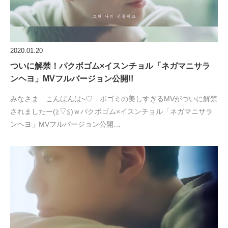
2020.01.20
ついに解禁！パクボゴム×イスンチョル「ネガマニサラ
ンヘヨ」MVフルバージョン公開!!
みなさま こんばんは~♡ ボゴミの美しすぎるMVがついに解禁
されましたー(≧▽≦)ｗパクボゴム×イスンチョル「ネガマニサラ
ンヘヨ」MVフルバージョン公開…