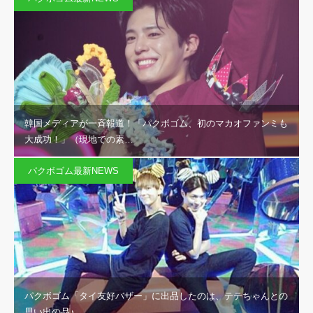
韓国メディアが一斉報道！「パクボゴム、初のマカオファンミも
大成功！」（現地での素…
パクボゴム最新NEWS
パクボゴム「タイ友好バザー」に出品したのは、テテちゃんとの
思い出の品♪