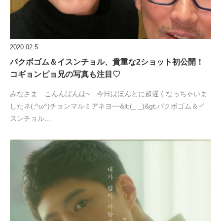
2020.02.5
パクボゴム＆イスンチョル、貴重な2ショット初公開！
コギョンピョ兄の写真も注目♡
みなさま こんんばんは~ 今日はほんとに超遅くなっちゃいま
したネ(;^ω^)チョンマルミアネヨ~~&lt;(_ _)&gt;パクボゴム＆イ
スンチョル…