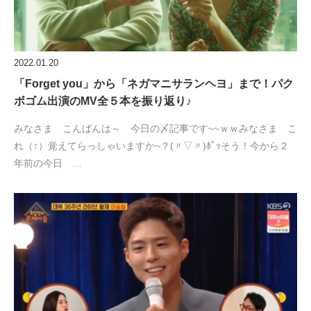
2022.01.20
「Forget you」から「ネガマニサランヘヨ」まで！パク
ボゴム出演のMV全５本を振り返り♪
みなさま こんばんは～ 今日の〆記事です~~ｗｗみなさま こ
れ（↑）覚えてらっしゃいますか~？(〃▽〃)ﾎﾟｯそう！今から２
年前の今日 …