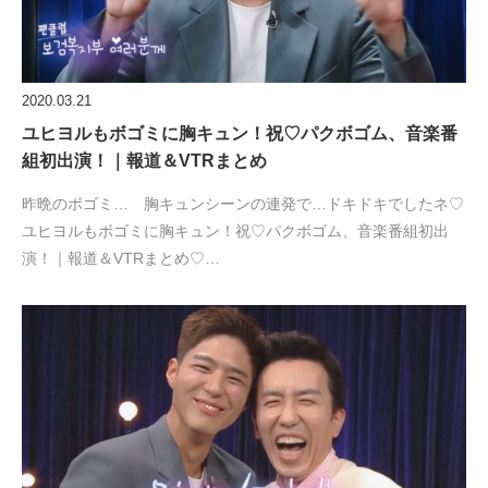
2020.03.21
ユヒヨルもボゴミに胸キュン！祝♡パクボゴム、音楽番
組初出演！｜報道＆VTRまとめ
昨晩のボゴミ… 胸キュンシーンの連発で…ドキドキでしたネ♡
ユヒヨルもボゴミに胸キュン！祝♡パクボゴム、音楽番組初出
演！｜報道＆VTRまとめ♡…