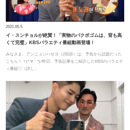
2021.05.5
イ・スンチョルが絶賛！「実物のパクボゴムは、背も高
くて完璧」KBSバラエティ番組動画登場！
みなさま、アンニョンハセヨ（2回目）は、予告から話題だった
こちら！ヾ(*´∀｀*)ﾉ昨日、予告記事をご紹介したKBSのバラエテ
ィ番組♡（詳し…