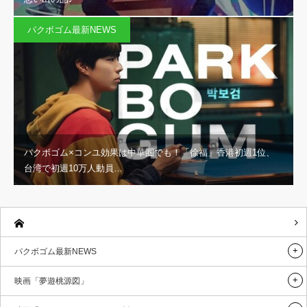
パクボゴム最新NEWS
パクボゴム×コンユ効果は中華圏でも！「徐福」香港初週1位、
台湾で初週10万人動員…
パクボゴム最新NEWS
映画「夢遊桃源図」