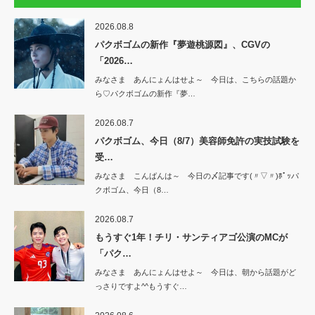
2026.08.8
パクボゴムの新作『夢遊桃源図』、CGVの
「2026…
みなさま あんにょんはせよ～ 今日は、こちらの話題か
ら♡パクボゴムの新作『夢…
2026.08.7
パクボゴム、今日（8/7）美容師免許の実技試験を
受…
みなさま こんばんは～ 今日の〆記事です(〃▽〃)ﾎﾟｯパ
クボゴム、今日（8…
2026.08.7
もうすぐ1年！チリ・サンティアゴ公演のMCが
「パク…
みなさま あんにょんはせよ～ 今日は、朝から話題がど
っさりですよ^^もうすぐ…