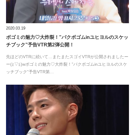
2020.03.19
ボゴミの魅力♡大炸裂！”パクボゴムinユヒヨルのスケッ
チブック”予告VTR第2弾公開！
先ほどのVTRに続いて…またまたスゴイVTRが公開されましたー
ー(≧▽≦)wボゴミの魅力♡大炸裂！”パクボゴムinユヒヨルのスケ
ッチブック”予告VTR第…