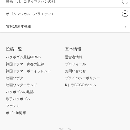
映画「刀、コドゥマクハンの剣」
ボゴムマジカル（バラエティ）
雲月10周年番組
投稿一覧
基本情報
パクボゴム最新NEWS
運営者情報
韓国ドラマ・青春の記録
プロフィール
韓国ドラマ・ボーイフレンド
お問い合わせ
映画ソボク
プライバシーポリシー
映画ワンダーランド
KドラBOGOMe１へ
パクボゴムの足跡
歌手パクボゴム
ファンミ
ボゴミin海軍
Twitter
RSS