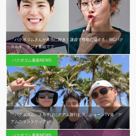
「パクボゴムさんが本当に好き！謙虚で尊敬に値する」MCパク
スルギ、ラジオ番組でフ…
パクボゴム最新NEWS
「パクボゴム、３月半ばにグアム旅行に?!」ショーンTV発「グ
アムのラントリップ」…
パクボゴム最新NEWS