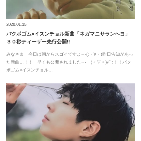
2020.01.15
パクボゴム×イスンチョル新曲「ネガマニサランヘヨ」
３０秒ティーザー先行公開!!
みなさま 今日は朝からスゴイですよ~~(;・∀・)昨日告知があっ
た新曲…！！ 早くも公開されました~~ (〃▽〃)ﾎﾟｯ！！パク
ボゴム×イスンチョル…