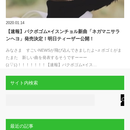
2020.01.14
【速報】パクボゴム×イスンチョル新曲「ネガマニサラ
ンヘヨ」発売決定！明日ティーザー公開！
みなさま すごいNEWSが飛び込んできましたよ~♬ボゴミがま
たまた 新しい曲を発表するそうですーーー
(≧▽≦)！！！！！！！【速報】パクボゴム×イス…
サイト内検索
最近の記事