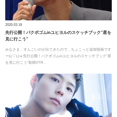
2020.03.19
先行公開！パクボゴムinユヒヨルのスケッチブック”星を
見に行こう”
みなさま…すんごいのが出てきたので…ちょこっと追加投稿です
ー(≧▽≦)ｗ先行公開！パクボゴムinユヒヨルのスケッチブック”星
を見に行こう”歌唱VTR…