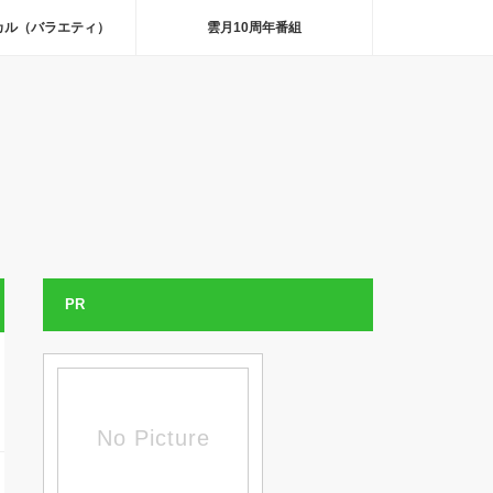
カル（バラエティ）
雲月10周年番組
PR