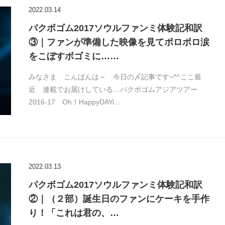
2022.03.14
パクボゴム2017ソウルファンミ体験記和訳
③｜ファンが準備した映像を見てポロポロ涙
をこぼすボゴミに……
みなさま こんばんは～ 今日の〆記事です~^^ここ最
近 連載でお届けしている…パクボゴムアジアツアー
2016-17 Oh！HappyDAYi…
2022.03.13
パクボゴム2017ソウルファンミ体験記和訳
②｜（２部）誕生日のファンにケーキを手作
り！「これは君の、…