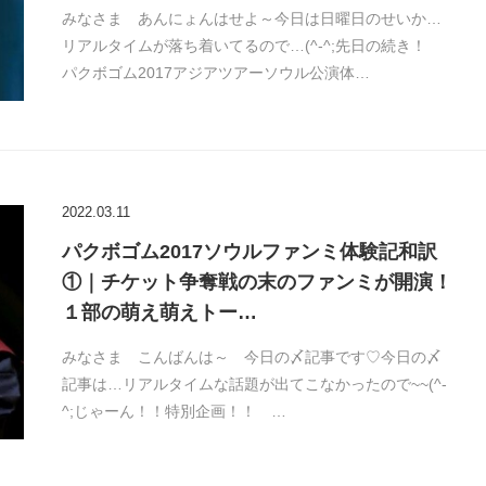
みなさま あんにょんはせよ～今日は日曜日のせいか…
リアルタイムが落ち着いてるので…(^-^;先日の続き！
パクボゴム2017アジアツアーソウル公演体…
2022.03.11
パクボゴム2017ソウルファンミ体験記和訳
①｜チケット争奪戦の末のファンミが開演！
１部の萌え萌えトー…
みなさま こんばんは～ 今日の〆記事です♡今日の〆
記事は…リアルタイムな話題が出てこなかったので~~(^-
^;じゃーん！！特別企画！！ …