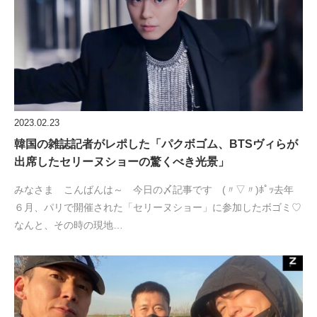
2023.02.23
韓国の雑誌記者がレポした「パクボゴム、BTSヴィらが
出席したセリーヌショーの驚くべき光景」
みなさま こんばんは～ 今日の〆記事です (〃▽〃)ﾎﾟｯ去年
６月、パリで開催された「セリーヌショー」に参加したボゴミ♡
なんと、その時の現地…