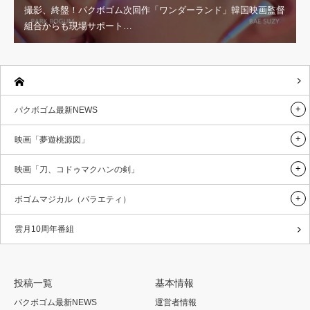
撮影、終盤！パクボゴム次回作「ワンダーランド」韓国映画監督
組合からも現場サポート…
パクボゴム最新NEWS
映画「夢遊桃源図」
映画「刀、コドゥマクハンの剣」
ボゴムマジカル（バラエティ）
雲月10周年番組
投稿一覧
基本情報
パクボゴム最新NEWS
運営者情報