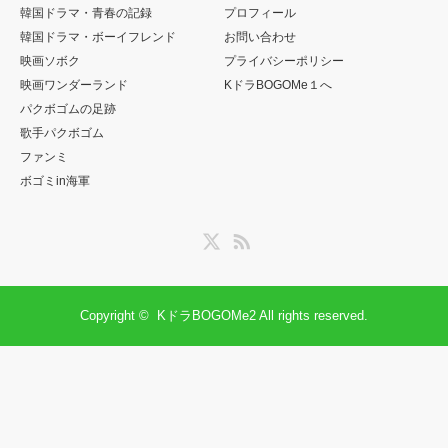
韓国ドラマ・青春の記録
プロフィール
韓国ドラマ・ボーイフレンド
お問い合わせ
映画ソボク
プライバシーポリシー
映画ワンダーランド
KドラBOGOMe１へ
パクボゴムの足跡
歌手パクボゴム
ファンミ
ボゴミin海軍
Twitter
RSS
Copyright ©
KドラBOGOMe2
All rights reserved.