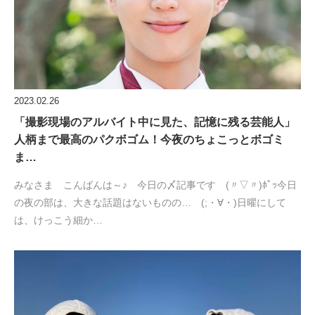
2023.02.26
「撮影現場のアルバイト中に見た、記憶に残る芸能人」
人柄まで最高のパクボゴム！今夜のちょこっとボゴミ
ま…
みなさま こんばんは～♪ 今日の〆記事です (〃▽〃)ﾎﾟｯ今日
の夜の部は、大きな話題はないものの… (;・∀・)日曜にして
は、けっこう細か…