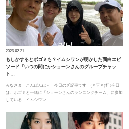
2023.02.21
もしかするとボゴミも？イムシワンが明かした面白エピ
ソード「いつの間にかショーンさんのグループチャッ
ト…
みなさま こんばんは～ 今日の〆記事です (〃▽〃)ﾎﾟｯ今日
は、ボゴミと一緒に「ショーンさんのランニングチーム」に参加
している…イムシワン…