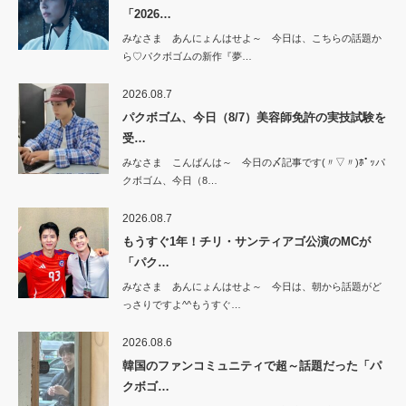
「2026…
みなさま あんにょんはせよ～ 今日は、こちらの話題か
ら♡パクボゴムの新作『夢…
2026.08.7
パクボゴム、今日（8/7）美容師免許の実技試験を
受…
みなさま こんばんは～ 今日の〆記事です(〃▽〃)ﾎﾟｯパ
クボゴム、今日（8…
2026.08.7
もうすぐ1年！チリ・サンティアゴ公演のMCが
「パク…
みなさま あんにょんはせよ～ 今日は、朝から話題がど
っさりですよ^^もうすぐ…
2026.08.6
韓国のファンコミュニティで超～話題だった「パ
クボゴ…