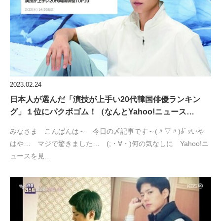
2023.02.24
日本人が選んだ「演技が上手い20代韓国俳優ランキン
グ」１位にパクボゴム！（なんとYahoo!ニュース…
みなさま こんばんは～ 今日の〆記事です～(〃▽〃)ﾎﾟｯいや
はや… マジで驚きました… (;・∀・)何の気なしに Yahoo!ニ
ュースを見…