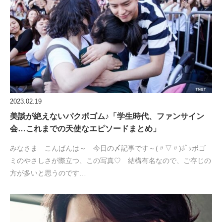
2023.02.19
美談が絶えないパクボゴム♪「学生時代、ファンサイン
会…これまでの天使なエピソードまとめ」
みなさま こんばんは～ 今日の〆記事です～(〃▽〃)ﾎﾟｯボゴ
ミのやさしさが際立つ、この写真♡ 結構有名なので、ご存じの
方が多いと思うのです…