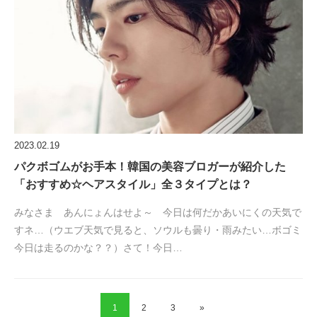
2023.02.19
パクボゴムがお手本！韓国の美容ブロガーが紹介した
「おすすめ☆ヘアスタイル」全３タイプとは？
みなさま あんにょんはせよ～ 今日は何だかあいにくの天気で
すネ…（ウエブ天気で見ると、ソウルも曇り・雨みたい…ボゴミ
今日は走るのかな？？）さて！今日…
1
2
3
»