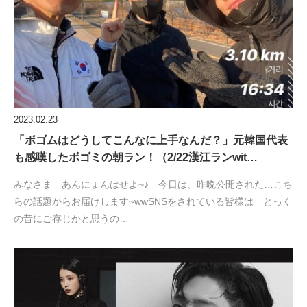
2023.02.23
「ボゴムはどうしてこんなに上手なんだ？」元韓国代表
も感嘆したボゴミの朝ラン！（2/22漢江ランwit…
みなさま あんにょんはせよ~♪ 今日は、昨晩公開された…こち
らの話題からお届けします~wwSNSをされている皆様は とっく
の昔にご存じかと思うの…