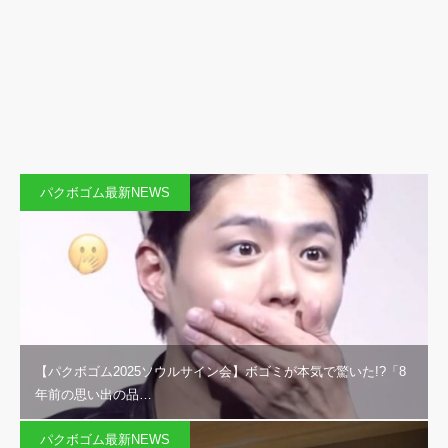
パクボゴム最新NEWS
【パクボゴム2025ソウルサイン会】ボゴミが本気で驚いた!?「8
年前の思い出の品…
パクボゴム最新NEWS