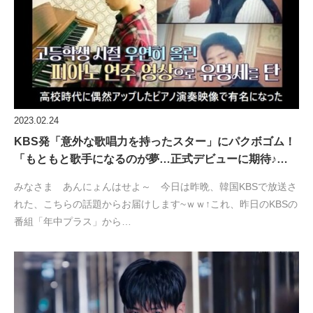
2023.02.24
KBS発「意外な歌唱力を持ったスター」にパクボゴム！
「もともと歌手になるのが夢…正式デビューに期待♪…
みなさま あんにょんはせよ～ 今日は昨晩、韓国KBSで放送さ
れた、こちらの話題からお届けします~ｗｗ↑これ、昨日のKBSの
番組「年中プラス」から…