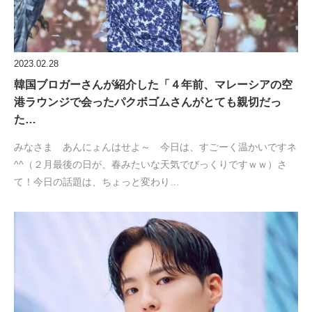
2023.02.28
韓国ブロガーさんが紹介した「４年前、マレーシアの空
港ラウンジで会ったパクボゴムさんがとても親切だっ
た…
みなさま あんにょんはせよ～ 今日は、すごーく温かいですネ
^^（２月最後の日が、春みたいな天気でびっくりですｗｗ）さ
て！今日の話題は、ちょっと変わり…