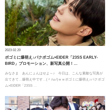
2023.02.20
ボゴミに爆萌え♪パクボゴム×EIDER「23SS EARLY-
BIRD」プロモーション、新写真公開！…
みなさま あんにょんはせよ～♪ 今日は、こんな素敵な写真が
出てきて…爆萌え中です…(〃ﾉωﾉ)ｗｗボゴミに爆萌え♪パクボゴ
ム×EIDER「23SS …