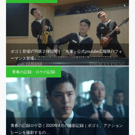
ボゴミ登場VTR第２弾公開！「海軍」公式youtube広報隊パフォ
ーマンス登場♪…
青春の記録・ロケの記録
青春の記録ロケ②｜2020年4月の撮影記録｜ボゴミ、アクション
シーンを撮影するの…