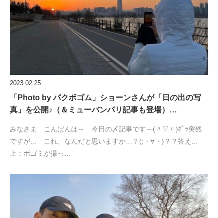
2023.02.25
「Photo by パクボゴム」ショーンさんが「日の出の写
真」を公開♪（＆ミューバンパリ記事も登場）…
みなさま こんばんは～ 今日の〆記事です～(〃▽〃)ﾎﾟｯ突然
ですが… これ、なんだと思いますか…？(;・∀・)？？答え…
上：ボゴミが撮っ…