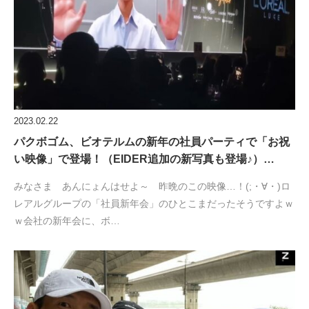
2023.02.22
パクボゴム、ビオテルムの新年の社員パーティで「お祝
い映像」で登場！（EIDER追加の新写真も登場♪）…
みなさま あんにょんはせよ～ 昨晩のこの映像…！(;・∀・)ロ
レアルグループの「社員新年会」のひとこまだったそうですよｗ
ｗ会社の新年会に、ボ…