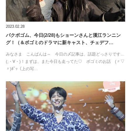
2023.02.28
パクボゴム、今日(2/28)もショーンさんと漢江ランニン
グ！（＆ボゴミのドラマに新キャスト、チェデフ…
みなさま こんばんは～ 今日の〆記事は、話題どっさりです…
(;・∀・)！まずは、また今日も走ってた♡ ボゴミのお話 (〃▽
〃)ﾎﾟｯ（上の写…