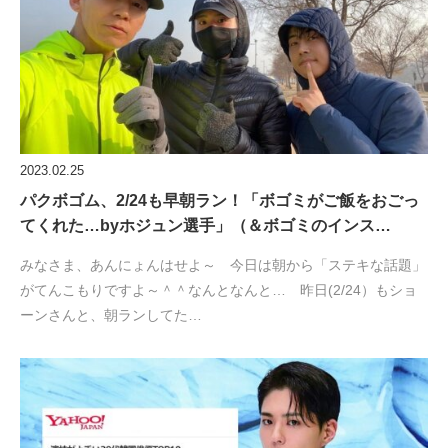
2023.02.25
パクボゴム、2/24も早朝ラン！「ボゴミがご飯をおごっ
てくれた…byホジュン選手」（＆ボゴミのインス…
みなさま、あんにょんはせよ～ 今日は朝から「ステキな話題」
がてんこもりですよ～＾＾なんとなんと… 昨日(2/24）もショ
ーンさんと、朝ランしてた…