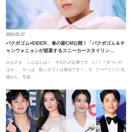
2023.02.27
パクボゴム×EIDER、春の新CM公開！「パクボゴム＆チ
ャンウォニョンが提案するスニーカースタイリン…
みなさま こんばんは～ 今日の〆記事です (〃▽〃)ﾎﾟｯいや
はや… やっぱ「動くボゴミは最高です！」ネ (^ー^* )フフ♪先
週から、写真…