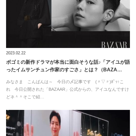
2023.02.22
ボゴミの新作ドラマが本当に面白そうな話♪「アイユが語
ったイムサンチュン作家のすごさ」とは？（BAZA…
みなさま こんばんは～ 今日の〆記事です (〃▽〃)ﾎﾟｯ↑こ
れ 今日公開された「BAZAAR」公式からの、アイユなんですけ
どネ＾＾そこで紹…