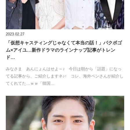
2023.02.27
「仮想キャスティングじゃなくて本当の話！」パクボゴ
ム×アイユ…新作ドラマのラインナップ記事がトレン
ド…
みなさま あんにょんはせよ～♪ 今日は朝から「話題」になっ
てる記事から、ご紹介しますネ♪↑ コレ、海外ペンさんが紹介し
てくれてた…ｗｗ「韓国…