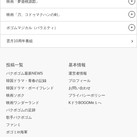
映画「夢遊桃源図」
映画「刀、コドゥマクハンの剣」
ボゴムマジカル（バラエティ）
雲月10周年番組
投稿一覧
基本情報
パクボゴム最新NEWS
運営者情報
韓国ドラマ・青春の記録
プロフィール
韓国ドラマ・ボーイフレンド
お問い合わせ
映画ソボク
プライバシーポリシー
映画ワンダーランド
KドラBOGOMe１へ
パクボゴムの足跡
歌手パクボゴム
ファンミ
ボゴミin海軍