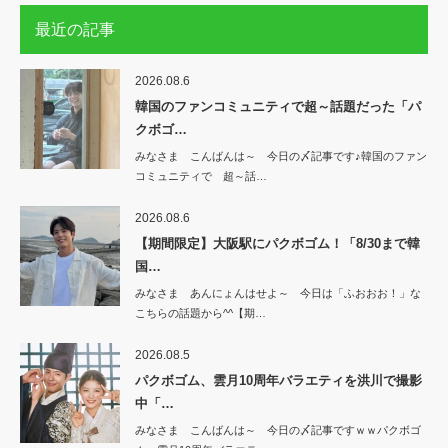
最近の記事
2026.08.6
韓国のファンコミュニティで超～話題だった「パ
クボゴ…
みなさま こんばんは～ 今日の〆記事です♪韓国のファン
コミュニティで 超～話…
2026.08.6
【期間限定】大阪駅にパクボゴム！「8/30まで韓
国…
みなさま あんにょんはせよ～ 今日は「ふおおお！」な
こちらの話題から^^【期…
2026.08.5
パクボゴム、雲月10周年バラエティを洪川で撮影
中「…
みなさま こんばんは～ 今日の〆記事ですｗｗパクボゴ