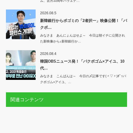
ム、雲月10周年バラエテ…
2026.08.5
新韓銀行からボゴミの「2者択一」映像公開！「パ
クボ…
みなさま あんにょんはせよ～ 今日は朝イチに公開され
た新映像から♪新韓銀行か…
2026.08.4
韓国OBSニュース発！「パクボゴム×アイユ、10
代…
みなさま こんばんは～ 今日の〆記事です(〃▽〃)ﾎﾟｯパ
クボゴム×アイユ、…
関連コンテンツ