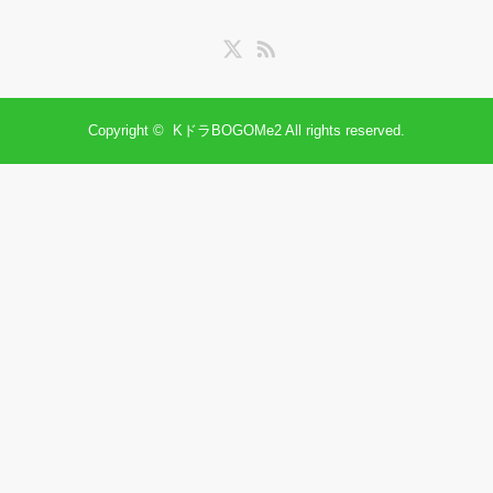
Twitter
RSS
Copyright ©
KドラBOGOMe2
All rights reserved.