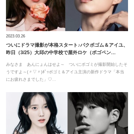
2023.03.26
ついにドラマ撮影が本格スタート♪パクボゴム＆アイユ、
昨日（3/25）大邱の中学校で屋外ロケ（ボゴペン…
みなさま あんにょんはせよ～ ついにボゴミが撮影開始したそ
うですよ～(〃▽〃)ﾎﾟｯボゴミ＆アイユ主演の新作ドラマ「本当
にお疲れさまでした」♡…