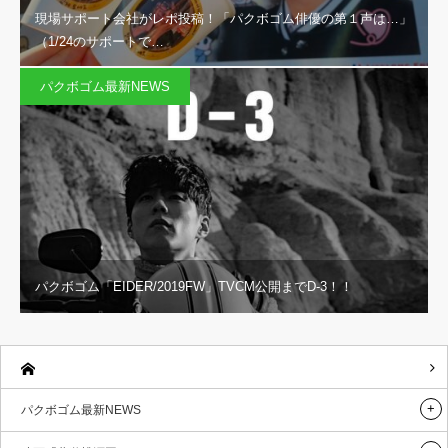
現場サポート会社がレポ投稿！「パクボゴム俳優の第１声は…」
（1/24のサポートで…
パクボゴム最新NEWS
パクボゴム「EIDER/2019FW」TVCM公開までD-3！！
パクボゴム最新NEWS