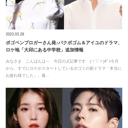
2023.03.29
ボゴペンブロガーさん発♪パクボゴム＆アイユのドラマ、
ロケ地「大邱にある中学校」追加情報
みなさま こんばんは～ 今日の〆記事です (〃▽〃)ﾎﾟｯ今月
から、すでにロケがスタートしているボゴミの新ドラマ「本当に
お疲れ様でした」。最…