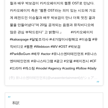
철과 배우 박보검이 카카오페이지의 웹툰 OST로 만났다.
카카오페이지 측은 “웹툰 OST라는 의미 있는 시도에 가요
계 레전드인 이승철과 배우 박보검이 만나 더욱 멋진 결과
물을 만들어냈다”며 20일 공개되는 음원과 뮤직비디오에
많은 관심 부탁드린다” 고 밝혔다.』 ⠀ ⠀ #카카오페이지
#kakaopage #달빛조각사 #내가많이사랑해요 #이승철 #뮤
직비디오 #웹툰 #Webtoon #MV #OST #박보검
#ParkBoGum #배우 #actor #유나스엔터테인먼트 #유나스
엔터테인먼트 #유나스타그램 #광고 #모델 #에이전시 #CF
#드라마 #캐스팅 #model #agency #casting #follow #daily
(주) 유나스엔터테인먼트
(@unasentertainment)がシェアした投稿 –
和訳