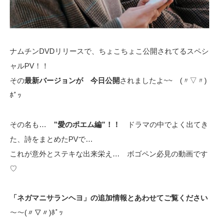
ナムチンDVDリリースで、ちょこちょこ公開されてるスペシ
ャルPV！！
その
最新バージョンが 今日公開
されましたよ~~ (〃▽〃)
ﾎﾟｯ
その名も…
”愛のポエム編”！！
ドラマの中でよく出てき
た、詩をまとめたPVで…
これが意外とステキな出来栄え… ボゴペン必見の動画です
♡
「ネガマニサランヘヨ」の追加情報とあわせてご覧ください
～～(〃▽〃)ﾎﾟｯ