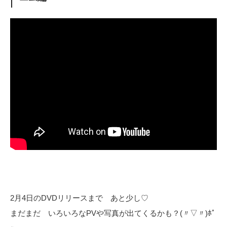
2月4日のDVDリリースまで あと少し♡
まだまだ いろいろなPVや写真が出てくるかも？(〃▽〃)ﾎﾟ