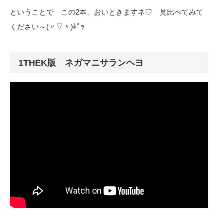
ということで この2本、おいときますネ♡ 見比べてみて
ください～(〃▽〃)ﾎﾟｯ
1THEK版 ネガマニサランヘヨ