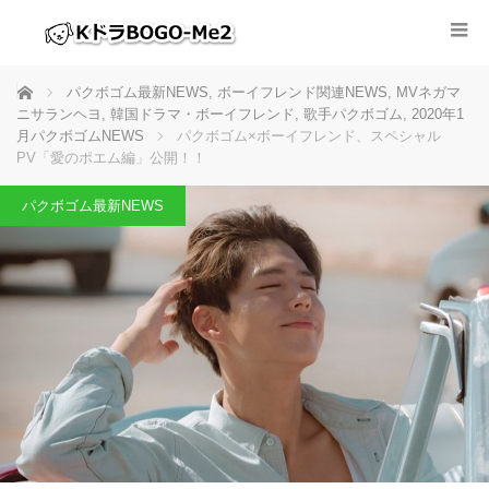
ホーム
パクボゴム最新NEWS
,
ボーイフレンド関連NEWS
,
MVネガマ
ニサランヘヨ
,
韓国ドラマ・ボーイフレンド
,
歌手パクボゴム
,
2020年1
月パクボゴムNEWS
パクボゴム×ボーイフレンド、スペシャル
PV「愛のポエム編」公開！！
パクボゴム最新NEWS