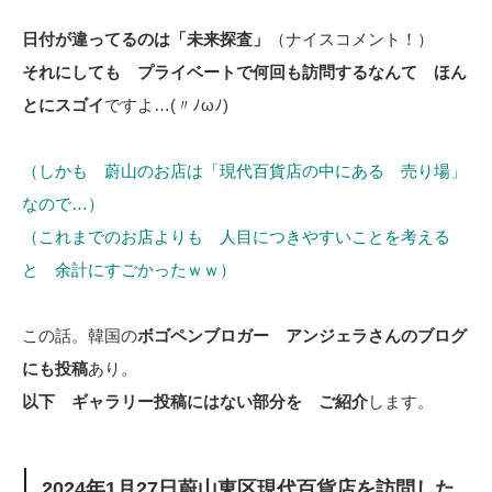
日付が違ってるのは「未来探査」
（ナイスコメント！）
それにしても プライベートで何回も訪問するなんて ほん
とにスゴイ
ですよ…(〃ﾉωﾉ)
（しかも 蔚山のお店は「現代百貨店の中にある 売り場」
なので…）
（これまでのお店よりも 人目につきやすいことを考える
と 余計にすごかったｗｗ）
この話。韓国の
ボゴペンブロガー アンジェラさんのブログ
にも投稿
あり。
以下 ギャラリー投稿にはない部分を ご紹介
します。
2024年1月27日蔚山東区現代百貨店を訪問した