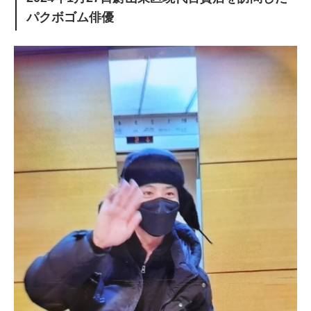
パクボゴム俳優