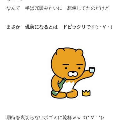
なんて 半ば冗談みたいに 想像してたのだけど
まさか 現実になるとは ドビックリ
です(;・∀・)
期待を裏切らないボゴミに乾杯ｗｗヾ(*´∀｀*)ﾉ