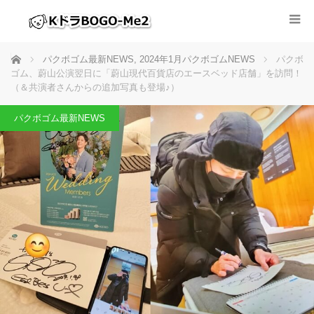
ホーム
パクボゴム最新NEWS
,
2024年1月パクボゴムNEWS
パクボ
ゴム、蔚山公演翌日に「蔚山現代百貨店のエースベッド店舗」を訪問！
（＆共演者さんからの追加写真も登場♪）
パクボゴム最新NEWS