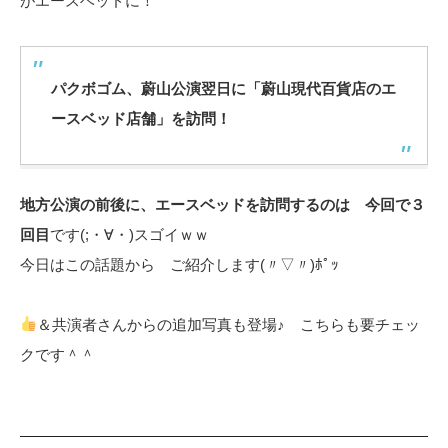
がエースベッドに！
パクボゴム、蔚山公演翌日に「蔚山現代百貨店のエ
ースベッド店舗」を訪問！
地方公演の前後に、エースベッドを訪問するのは 今回で３
回目
です(;・∀・)スゴイｗｗ
今日はこの話題から ご紹介します(〃▽〃)ﾎﾟｯ
＆共演者さんからの追加写真も登場♪ こちらも要チェッ
クです＾＾