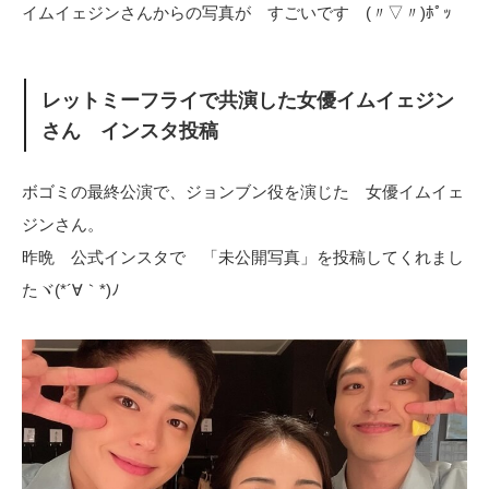
イムイェジンさんからの写真が すごいです (〃▽〃)ﾎﾟｯ
レットミーフライで共演した女優イムイェジン
さん インスタ投稿
ボゴミの最終公演で、ジョンブン役を演じた 女優イムイェ
ジンさん。
昨晩 公式インスタで 「未公開写真」を投稿してくれまし
たヾ(*´∀｀*)ﾉ