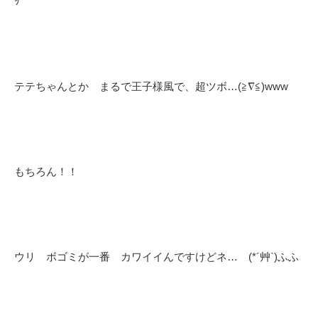
ｯ
テテちゃんとか まるで王子様風で、超ツボ…(≧∇≦)www
もちろん！！
ウリ ボゴミが一番 カワイイんですけどネ… (*´艸`)ふふ