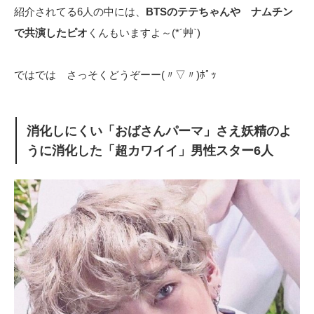
紹介されてる6人の中には、
BTSのテテちゃんや ナムチン
で共演したピオ
くんもいますよ～(*´艸`)
ではでは さっそくどうぞーー(〃▽〃)ﾎﾟｯ
消化しにくい「おばさんパーマ」さえ妖精のよ
うに消化した「超カワイイ」男性スター6人