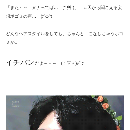
「また～～ ヌナってば… (*´艸`)」 ←天から聞こえる妄
想ボゴミの声… (;^ω^)
どんなヘアスタイルをしても、ちゃんと こなしちゃうボゴ
ミが…
イチバン
だよ～～～ (〃▽〃)ﾎﾟｯ