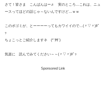
さて！皆さま こんばんはー♬ 実のところ…これは、ニュ
ースってほどの話じゃ～ないんですけど…ｗｗ
このボゴミが、とーーーーってもカワイイので…(〃▽〃)ﾎﾟ
ｯ
ちょこっとご紹介しますネ (*´艸`)
気楽に 読んでみてください～～(〃▽〃)ﾎﾟｯ
Sponsored Link