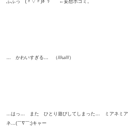
ふふっ (〃▽〃)ﾎﾟｯ ←妄想ボゴミ。
… かわいすぎる… （///ω///）
…はっ… また ひとり遊びしてしまった… ミアネミア
ネ…(￣∇￣;)キャー