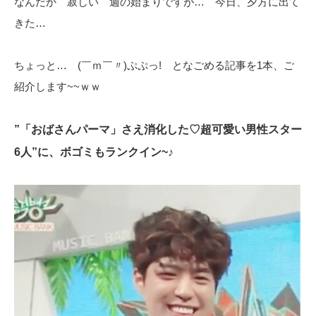
なんだか 寂しい 週の始まりですが… 今日、夕方に出て
きた…
ちょっと… (￣ｍ￣〃)ぷぷっ! となごめる記事を1本、ご
紹介します~~ｗｗ
”「おばさんパーマ」さえ消化した♡超可愛い男性スター
6人”に、ボゴミもランクイン~♪