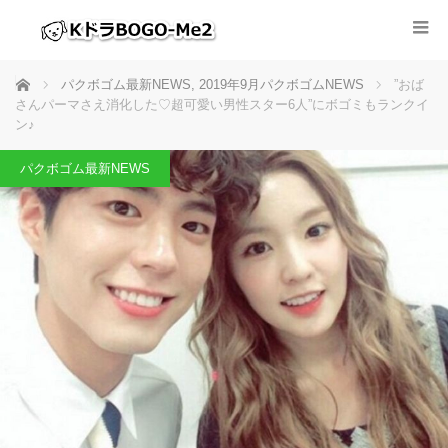
ホーム
パクボゴム最新NEWS
,
2019年9月パクボゴムNEWS
”おば
さんパーマさえ消化した♡超可愛い男性スター6人”にボゴミもランクイ
ン♪
パクボゴム最新NEWS