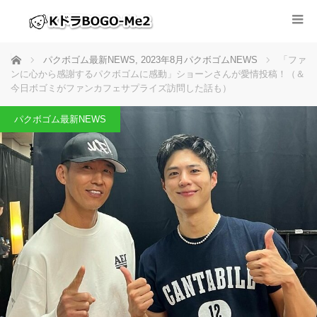
ホーム
パクボゴム最新NEWS
,
2023年8月パクボゴムNEWS
「ファ
ンに心から感謝するパクボゴムに感動」ショーンさんが愛情投稿！（＆
今日ボゴミがファンカフェサプライズ訪問した話も）
パクボゴム最新NEWS