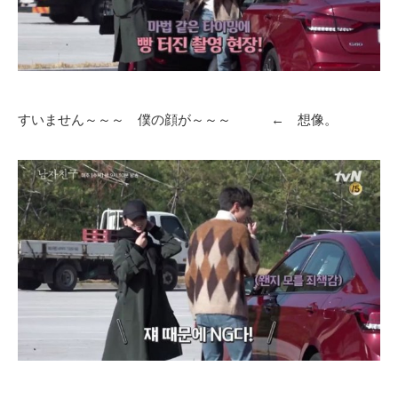
すいません～～～ 僕の顔が～～～ ← 想像。