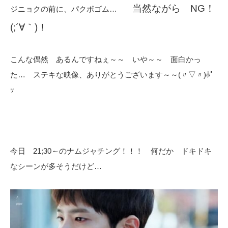
当然ながら NG！
ジニョクの前に、パクボゴム…
(;´∀｀)！
こんな偶然 あるんですねぇ～～ いや～～ 面白かっ
た… ステキな映像、ありがとうございます～～(〃▽〃)ﾎﾟ
ｯ
今日 21;30～のナムジャチング！！！ 何だか ドキドキ
なシーンが多そうだけど…