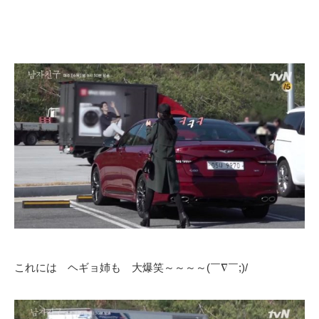
これには ヘギョ姉も 大爆笑～～～～(￣∇￣;)/