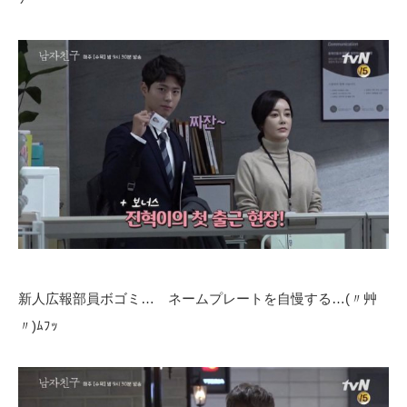
新人広報部員ボゴミ… ネームプレートを自慢する…(〃艸
〃)ﾑﾌｯ