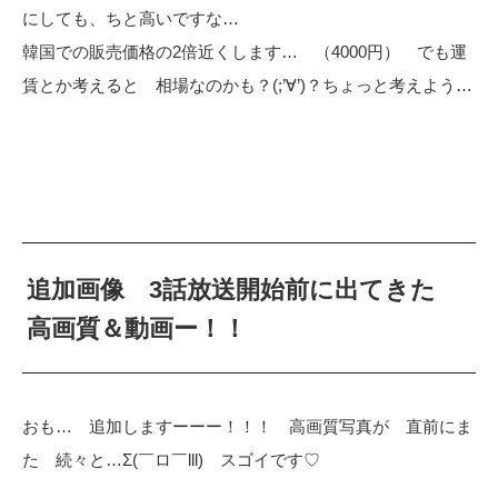
にしても、ちと高いですな…
韓国での販売価格の2倍近くします… （4000円） でも運
賃とか考えると 相場なのかも？(;’∀’)？ちょっと考えよう…
追加画像 3話放送開始前に出てきた
高画質＆動画ー！！
おも… 追加しますーーー！！！ 高画質写真が 直前にま
た 続々と…Σ(￣ロ￣lll) スゴイです♡