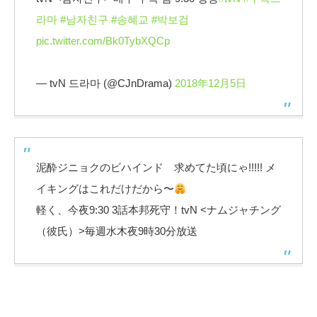
라마
#남자친구
#송혜교
#박보검
pic.twitter.com/Bk0TybXQCp
— tvN 드라마 (@CJnDrama)
2018年12月5日
泥酔ジニョクのビハインド 求めてた頃にゃ!!!!! メ
イキングはこれだけだから〜
軽く、今夜9:30 3話本邦死守！tvN <ナムジャチング
（彼氏）>毎週水木夜9時30分放送