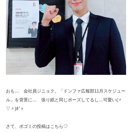
おも… 会社員ジニョク。「ドンファ広報部11月スケジュー
ル」を背景に… 張り紙と同じポーズしてるし…可愛い(〃
▽〃)ﾎﾟｯ
さて、ボゴミの投稿はこちら♡