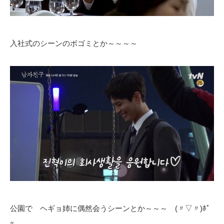
入社式のシーンのボゴミとか～～～～
公園で ヘギョ姉に偶然会うシーンとか～～～ (〃▽〃)ﾎﾟ
ｯ