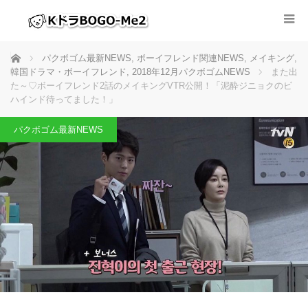
ホーム
パクボゴム最新NEWS
,
ボーイフレンド関連NEWS
,
メイキング
,
韓国ドラマ・ボーイフレンド
,
2018年12月パクボゴムNEWS
また出
た～♡ボーイフレンド2話のメイキングVTR公開！「泥酔ジニョクのビ
ハインド待ってました！」
パクボゴム最新NEWS