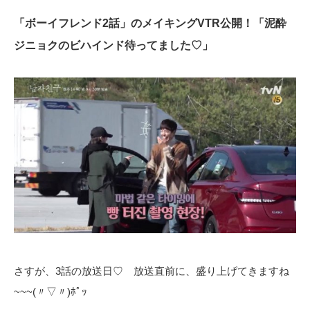
「ボーイフレンド2話」のメイキングVTR公開！「泥酔
ジニョクのビハインド待ってました♡」
さすが、3話の放送日♡ 放送直前に、盛り上げてきますね
~~~(〃▽〃)ﾎﾟｯ