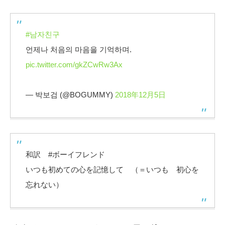
#남자친구
언제나 처음의 마음을 기억하며.
pic.twitter.com/gkZCwRw3Ax
— 박보검 (@BOGUMMY)
2018年12月5日
和訳 #ボーイフレンド
いつも初めての心を記憶して （＝いつも 初心を
忘れない）