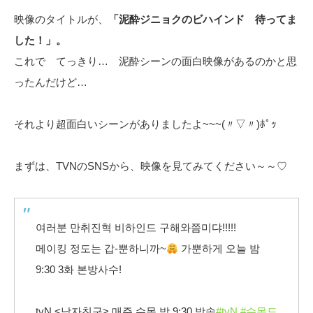
映像のタイトルが、
「泥酔ジニョクのビハインド 待ってま
した！」。
これで てっきり… 泥酔シーンの面白映像があるのかと思
ったんだけど…
それより超面白いシーンがありましたよ~~~(〃▽〃)ﾎﾟｯ
まずは、TVNのSNSから、映像を見てみてください～～♡
여러분 만취진혁 비하인드 구해와쯤미댜!!!!!
메이킹 정도는 갑-뿐하니까~
가뿐하게 오늘 밤
9:30 3화 본방사수!
tvN <남자친구> 매주 수목 밤 9:30 방송
#tvN
#수목드