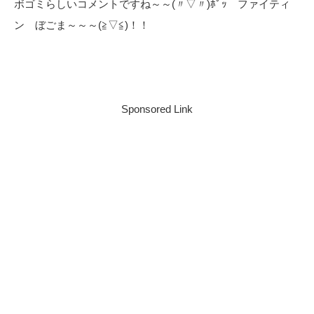
ボゴミらしいコメントですね～～(〃▽〃)ﾎﾟｯ ファイティ
ン ぼごま～～～(≧▽≦)！！
Sponsored Link