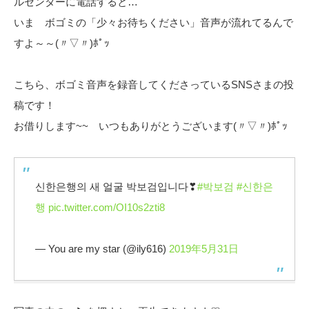
ルセンターに電話すると…
いま ボゴミの「少々お待ちください」音声が流れてるんで
すよ～～(〃▽〃)ﾎﾟｯ
こちら、ボゴミ音声を録音してくださっているSNSさまの投
稿です！
お借りします~~ いつもありがとうございます(〃▽〃)ﾎﾟｯ
신한은행의 새 얼굴 박보검입니다❣
#박보검
#신한은
행
pic.twitter.com/OI10s2zti8
— You are my star (@ily616)
2019年5月31日