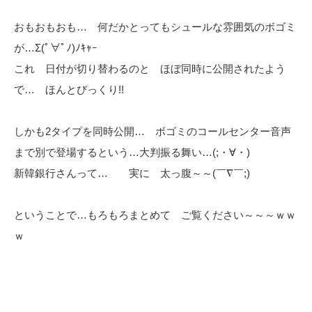
おもおもおも… 何だかとってもシュールな雰囲気のボゴミ
が…Σ(ﾟ∀ﾟﾉ)ﾉｷｬｰ
これ 日付が切り替わるのと ほぼ同時に公開されたよう
で… ほんとびっくり!!
しかも2タイプを同時公開… ボゴミのコールセンター音声
まで別で登場するという…大判振る舞い…(;・∀・)
新韓銀行さんって… 実に 太っ腹～～(￣∇￣;)
ということで…もろもろまとめて ご覧ください～～～ｗｗ
ｗ