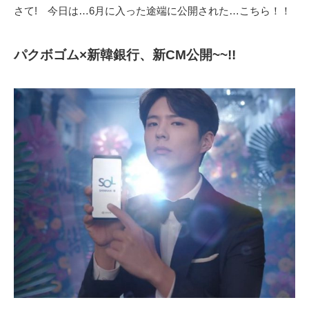
さて! 今日は…6月に入った途端に公開された…こちら！！
パクボゴム×新韓銀行、新CM公開~~!!