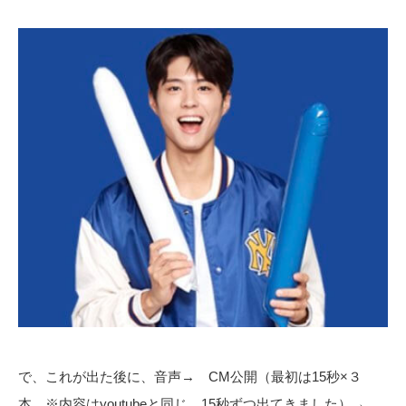
で、これが出た後に、音声→ CM公開（最初は15秒×３
本 ※内容はyoutubeと同じ。15秒ずつ出てきました）→