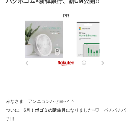
パクボゴム×新韓銀行、新CM公開!!
PR
みなさま アンニョンハセヨ~＾＾
ついに、6月！
ボゴミの誕生月
になりました~♡ パチパチパ
チ!!!