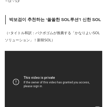
～(≧▽≦)/
박보검이 추천하는 ‘쏠쏠한 SOL루션’! 신한 SOL
（↑タイトル和訳：パクボゴムが推薦する「かなりよいSOL
ソリューション」！新韓SOL）