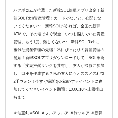
パクボゴムが推薦した新韓SOL簡単アプリ出金！新
韓SOL Rich資産管理！カードがないと、心配しな
いでください〜 新韓SOLがあれば、全国の新韓
ATMで、その場ですぐ現金！いつも悩んでいた資産
管理、もう1度、難しくない〜 新韓SOL Richに
複雑な資産管理の先端！私にぴったりの資産管理の
開始！新韓SOLアプリダウンロードして「SOL推薦
する「接続推奨リンクを共有し、友人が撮影に参加
し、口座を作成する？私の友人にもオススメの利益
2千ウォン！今すぐ撮影をお勧めするイベントに参
加してくださいイベント期間：19.06.10〜上限排出
時まで
＃泊宝剣 #SOL ＃ソルアソルア ＃緑ソルア ＃新韓