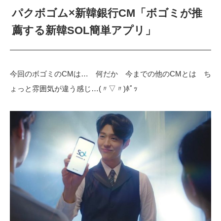
パクボゴム×新韓銀行CM「ボゴミが推
薦する新韓SOL簡単アプリ」
今回のボゴミのCMは… 何だか 今までの他のCMとは ち
ょっと雰囲気が違う感じ…(〃▽〃)ﾎﾟｯ