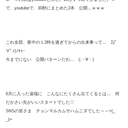
で、youtubeで、30秒にまとめた2本 公開…ｗｗｗ
これ全部、夜中の１2時を過ぎてからの出来事って… Σ(ﾟ
∀ﾟﾉ)ﾉｷｬｰ
今までにない 公開パターンだわ… (;・∀・)
6月に入った途端に こんなにたくさん出てくるとは… 何
だかさい先がいいスタートでした♡
SNSの皆さま チョンマルカムサハムニダでした～～<(_
_)>