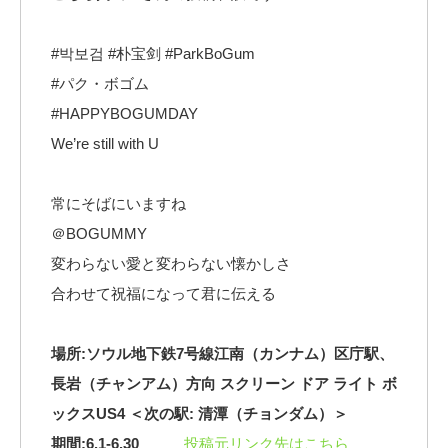
#박보검 #朴宝剑 #ParkBoGum
#パク・ボゴム
#HAPPYBOGUMDAY
We’re still with U
常にそばにいますね
＠BOGUMMY
変わらない愛と変わらない懐かしさ
合わせて祝福になって君に伝える
場所:ソウル地下鉄7号線江南（カンナム）区庁駅、
長岩（チャンアム）方向 スクリーン ドア ライト ボ
ックスUS4 ＜次の駅: 清潭（チョンダム）＞
期間:6.1-6.30
投稿元リンク先はこちら