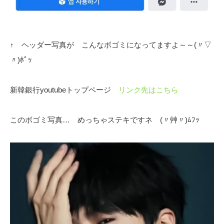
↑ ヘッダー写真が こんなボゴミになってますよ～～(〃▽
〃)ﾎﾟｯ
新韓銀行youtubeトップページ
リンク先はこちら
このボゴミ写真… めっちゃステキですネ (〃艸〃)ﾑﾌｯ