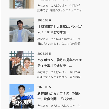
みなさま こんばんは～ 今日の〆
記事です♪韓国のファンコミュニティ
で 超～話…
2026.08.6
【期間限定】大阪駅にパクボゴ
ム！「8/30まで韓国…
みなさま あんにょんはせよ～ 今
日は「ふおおお！」なこちらの話題
から^^【期…
2026.08.5
パクボゴム、雲月10周年バラエ
ティを洪川で撮影中「…
みなさま こんばんは～ 今日の〆
記事ですｗｗパクボゴム、雲月10周
年バラエテ…
2026.08.5
新韓銀行からボゴミの「2者択
一」映像公開！「パクボ…
みなさま あんにょんはせよ～ 今