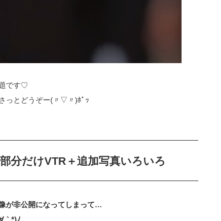
題です♡
っとどうぞー(〃▽〃)ﾎﾟｯ
部分だけVTR＋追加写真いろいろ
像が非公開になってしまって…
｀*)ﾉ