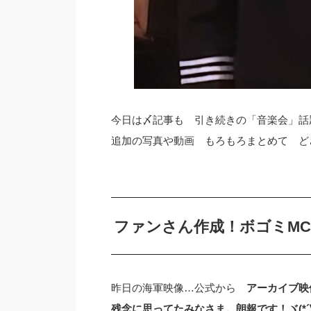
今日は〆記事も 引き続きの「音楽会」話
追加の写真や動画 もろもろまとめて どさ
ファンさん作成！ボゴミMC
昨日の海軍映像…公式から
アーカイブ映
残念に思ってたみなさま。朗報です！ヾ(*´∀