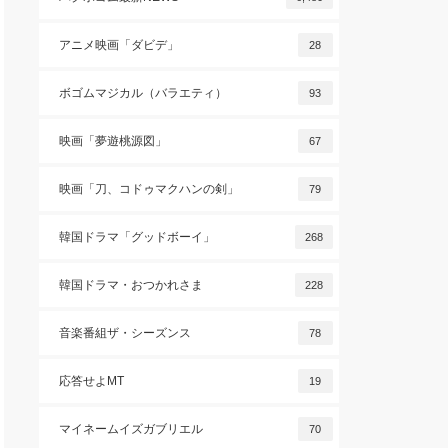
アニメ映画「ダビデ」
28
ボゴムマジカル（バラエティ）
93
映画「夢遊桃源図」
67
映画「刀、コドゥマクハンの剣」
79
韓国ドラマ「グッドボーイ」
268
韓国ドラマ・おつかれさま
228
音楽番組ザ・シーズンス
78
応答せよMT
19
マイネームイズガブリエル
70