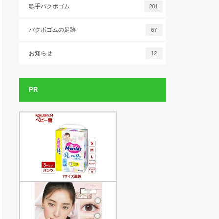
歌手パクボゴム
201
パクボゴムの足跡
67
お知らせ
12
PR