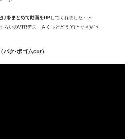
だけをまとめて動画をUP
してくれました～♬
らいのVTRデス さくっとどうぞ(〃▽〃)ﾎﾟｯ
（パク·ボゴムcut）