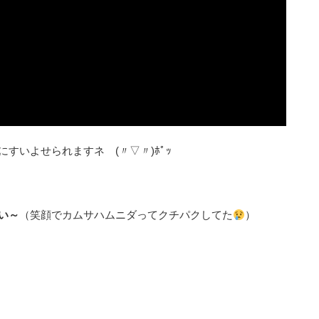
すいよせられますネ (〃▽〃)ﾎﾟｯ
い～
（笑顔でカムサハムニダってクチパクしてた
）