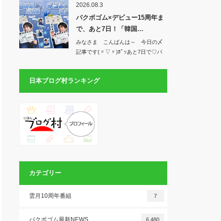
2026.08.3
パクボゴム×デビュー15周年ま
で、あと7日！「韓国…
みなさま こんばんは～ 今日の〆
記事です(〃▽〃)ﾎﾟｯあと7日で♡パ
クボゴ…
日本ブログ村ランキング
カテゴリー
雲月10周年番組
7
パクボゴム最新NEWS
6,480