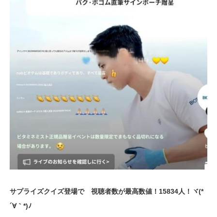
サプライズクイズ登場で 視聴者数が最高数値！15834人！ヾ(*
´∀｀*)ﾉ