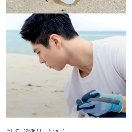
そして 12636人に (;・∀・)