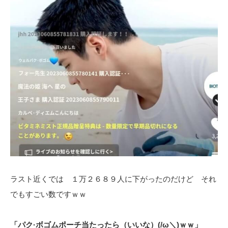
ラスト近くでは １万２６８９人に下がったのだけど それ
でもすごい数ですｗｗ
「パク·ボゴムポーチ当たったら（いいな）(/ω＼)ｗｗ」