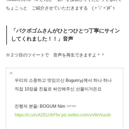
ちょこっと ご紹介させていただきまする (〃▽〃)ﾎﾟｯ
「パクボゴムさんがひとつひとつ丁寧にサイン
してくれました！！」音声
※２ツ目のツイートで 音声を再生できますよ＾＾
우리의 소중하고 멋있으신 Bogum님께서 하나 하나
직접 10장을 친필로 싸인해주신 선물이거든요
진행자 분들: BOGUM Nim
https://t.co/vAZELVkFfw
pic.twitter.com/uVibVtuvdv