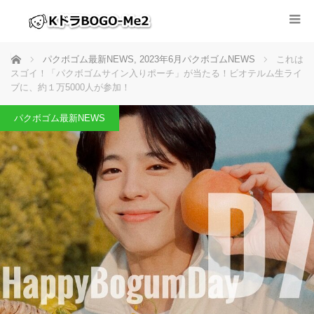
ホーム
パクボゴム最新NEWS
,
2023年6月パクボゴムNEWS
これは
スゴイ！「パクボゴムサイン入りポーチ」が当たる！ビオテルム生ライ
ブに、約１万5000人が参加！
パクボゴム最新NEWS