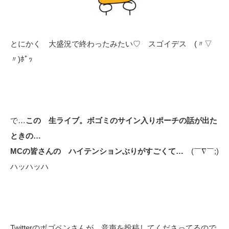
とにかく 大盛況で終わったみたい♡ スゴイデス (〃▽
〃)ﾎﾟｯ
で…
この 生ライブ。ボゴミのサイン入りポーチの話が出た
ときの…
MCの皆さんの ハイテンションぶりがすごくて…
(￣∇￣;)
ハッハッハ
Twitterのボゴペンさんが 音声を投稿してくださってるので