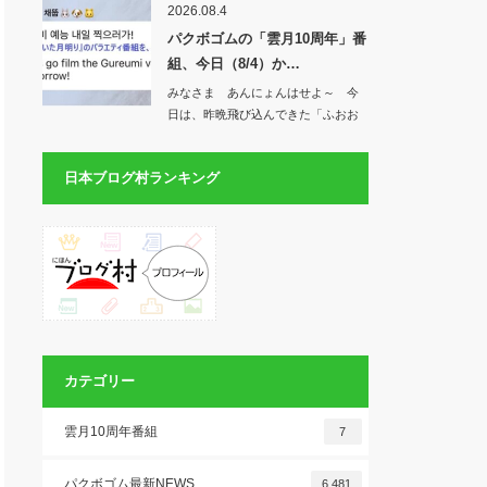
2026.08.4
パクボゴムの「雲月10周年」番
組、今日（8/4）か…
みなさま あんにょんはせよ～ 今
日は、昨晩飛び込んできた「ふおお
お&#x1f49…
日本ブログ村ランキング
カテゴリー
雲月10周年番組
7
パクボゴム最新NEWS
6,481