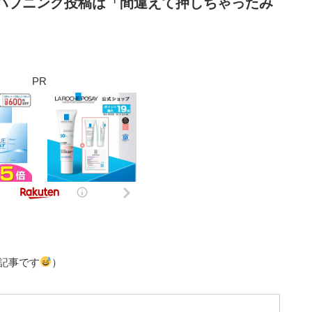
ハプニング投稿は「間違えて押しちゃったみ
）
PR
記事です
）