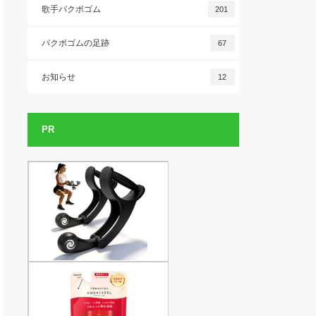
歌手パクボゴム
201
パクボゴムの足跡
67
お知らせ
12
PR