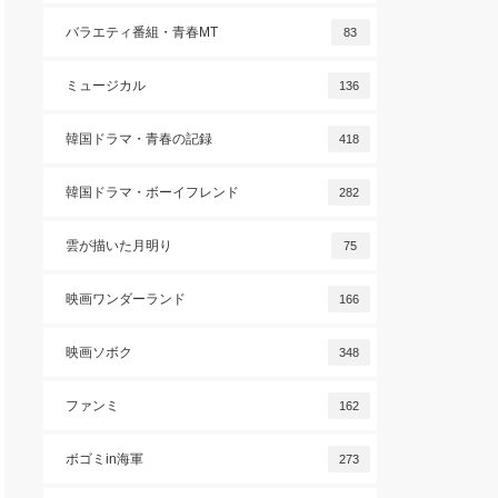
バラエティ番組・青春MT
83
ミュージカル
136
韓国ドラマ・青春の記録
418
韓国ドラマ・ボーイフレンド
282
雲が描いた月明り
75
映画ワンダーランド
166
映画ソボク
348
ファンミ
162
ボゴミin海軍
273