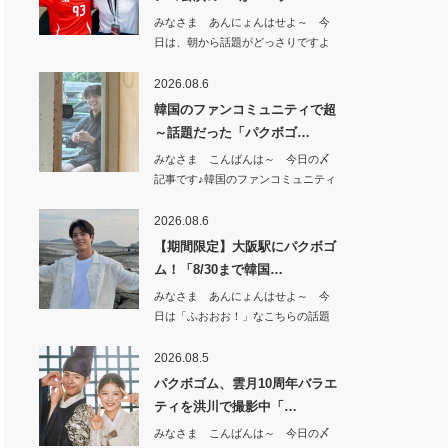
みなさま あんにょんはせよ～ 今
日は、朝から話題がどっさりですよ
^^もうすぐ…
2026.08.6
韓国のファンコミュニティで超
～話題だった「パクボゴ…
みなさま こんばんは～ 今日の〆
記事です♪韓国のファンコミュニティ
で 超～話…
2026.08.6
【期間限定】大阪駅にパクボゴ
ム！「8/30まで韓国…
みなさま あんにょんはせよ～ 今
日は「ふおおお！」なこちらの話題
から^^【期…
2026.08.5
パクボゴム、雲月10周年バラエ
ティを洪川で撮影中「…
みなさま こんばんは～ 今日の〆