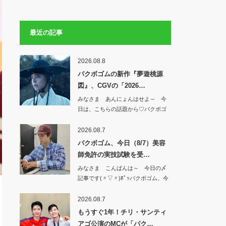
最近の記事
2026.08.8
パクボゴムの新作『夢遊桃源
図』、CGVの「2026…
みなさま あんにょんはせよ～ 今
日は、こちらの話題から♡パクボゴ
ムの新作『夢…
2026.08.7
パクボゴム、今日（8/7）美容
師免許の実技試験を受…
みなさま こんばんは～ 今日の〆
記事です(〃▽〃)ﾎﾟｯパクボゴム、今
日（8…
2026.08.7
もうすぐ1年！チリ・サンティ
アゴ公演のMCが「パク…