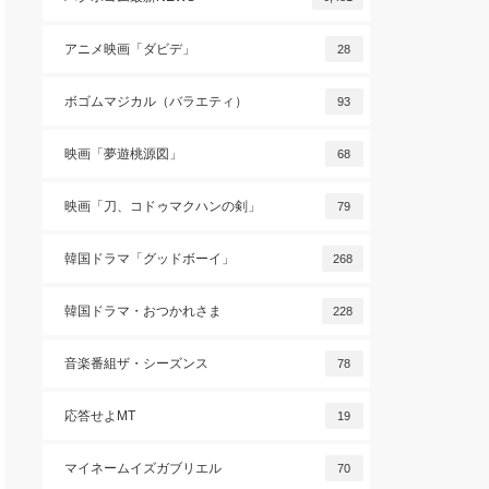
アニメ映画「ダビデ」
28
ボゴムマジカル（バラエティ）
93
映画「夢遊桃源図」
68
映画「刀、コドゥマクハンの剣」
79
韓国ドラマ「グッドボーイ」
268
韓国ドラマ・おつかれさま
228
音楽番組ザ・シーズンス
78
応答せよMT
19
マイネームイズガブリエル
70