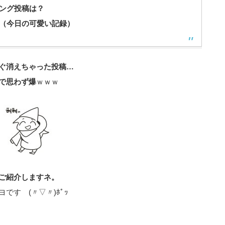
ング投稿は？
（今日の可愛い記録）
ぐ消えちゃった投稿…
で思わず爆
ｗｗｗ
ご紹介しますネ。
す (〃▽〃)ﾎﾟｯ