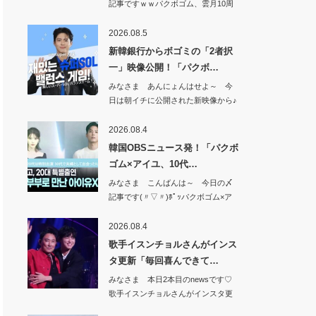
記事ですｗｗパクボゴム、雲月10周
年バラエテ…
2026.08.5
新韓銀行からボゴミの「2者択
一」映像公開！「パクボ…
みなさま あんにょんはせよ～ 今
日は朝イチに公開された新映像から♪
新韓銀行か…
2026.08.4
韓国OBSニュース発！「パクボ
ゴム×アイユ、10代…
みなさま こんばんは～ 今日の〆
記事です(〃▽〃)ﾎﾟｯパクボゴム×ア
イユ、…
2026.08.4
歌手イスンチョルさんがインス
タ更新「毎回喜んできて…
みなさま 本日2本目のnewsです♡
歌手イスンチョルさんがインスタ更
新「毎回…