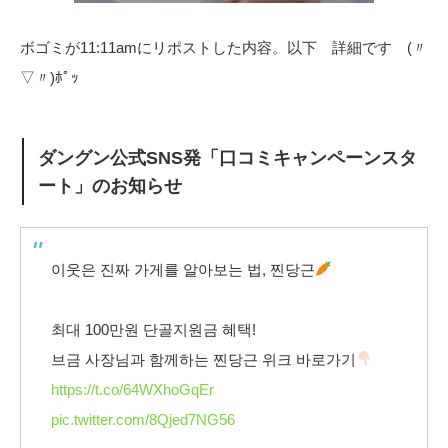
ボゴミが11:11amにリポストした内容。以下 詳細です (〃
▽〃)ﾎﾟｯ
ダングン公式SNS発「口コミキャンペーンスタ
ート」のお知らせ
이웃은 진짜 가게를 알아보는 법, 찐당근
최대 100만원 단골지원금 혜택!
브금 사장님과 함께하는 찐당근 위크 바로가기
https://t.co/64WXhoGqEr
pic.twitter.com/8Qjed7NG56