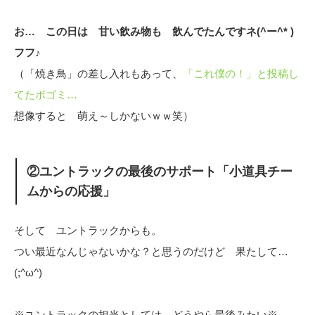
お… この日は 甘い飲み物も 飲んでたんですネ(^ー^* )
フフ♪
（「焼き鳥」の差し入れもあって、
「これ僕の！」と投稿し
てたボゴミ…
想像すると 萌え～しかないｗｗ笑）
②ユントラックの最後のサポート「小道具チー
ムからの応援」
そして ユントラックからも。
つい最近なんじゃないかな？と思うのだけど 果たして…
(;^ω^)
※ユントラックの担当としては どうやら最後みたい※