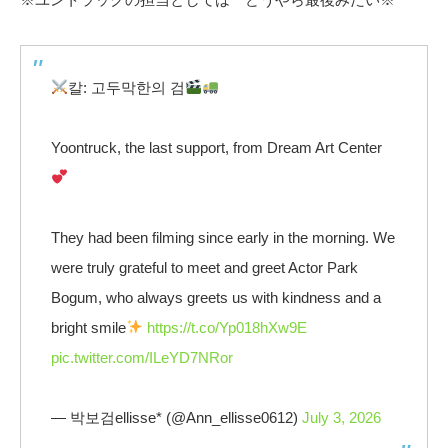
칼: 고두막한의 검
Yoontruck, the last support, from Dream Art Center
They had been filming since early in the morning. We
were truly grateful to meet and greet Actor Park
Bogum, who always greets us with kindness and a
bright smile
https://t.co/Yp018hXw9E
pic.twitter.com/ILeYD7NRor
— 박보검ellisse* (@Ann_ellisse0612)
July 3, 2026