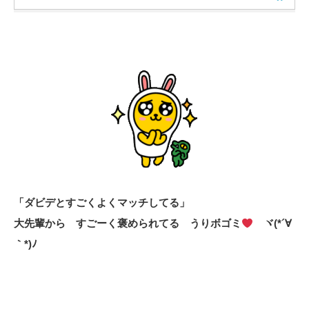
「ダビデとすごくよくマッチしてる」
大先輩から すごーく褒められてる うりボゴミ
ヾ(*´∀
｀*)ﾉ