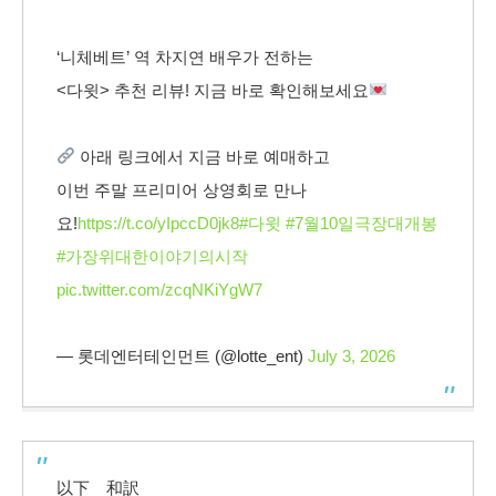
‘니체베트’ 역 차지연 배우가 전하는
<다윗> 추천 리뷰! 지금 바로 확인해보세요
아래 링크에서 지금 바로 예매하고
이번 주말 프리미어 상영회로 만나
요!
https://t.co/yIpccD0jk8
#다윗
#7월10일극장대개봉
#가장위대한이야기의시작
pic.twitter.com/zcqNKiYgW7
— 롯데엔터테인먼트 (@lotte_ent)
July 3, 2026
以下 和訳