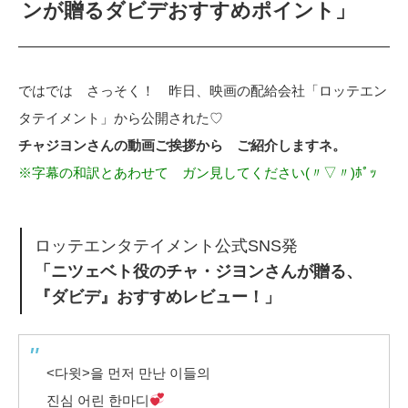
ンが贈るダビデおすすめポイント」
ではでは さっそく！ 昨日、映画の配給会社「ロッテエン
タテイメント」から公開された♡
チャジヨンさんの動画ご挨拶から ご紹介しますネ。
※字幕の和訳とあわせて ガン見してください(〃▽〃)ﾎﾟｯ
ロッテエンタテイメント公式SNS発
「ニツェベト役のチャ・ジヨンさんが贈る、
『ダビデ』おすすめレビュー！」
<다윗>을 먼저 만난 이들의
진심 어린 한마디