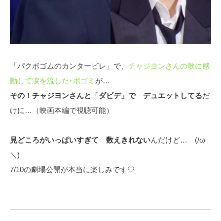
「パクボゴムのカンタービレ」で、
チャジヨンさんの歌に感
動して涙を流した↑ボゴミ
が…
その！チャジヨンさんと「ダビデ」で デュエットしてる
だ
けに…（映画本編で視聴可能）
見どころがいっぱいすぎて 数えきれない
んだけど… (/ω
＼)
7/10の劇場公開が本当に楽しみです♡