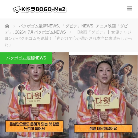
ホーム
パクボゴム最新NEWS
,
「ダビデ」NEWS
,
アニメ映画「ダビ
デ」
,
2026年7月パクボゴムNEWS
【映画「ダビデ」】女優チャジ
ヨンがパクボゴムを絶賛！「声だけで心が満たされ本当に素晴らしかっ
た」
パクボゴム最新NEWS