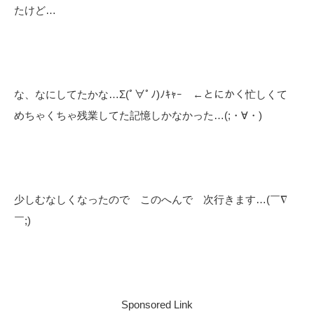
たけど…
な、なにしてたかな…Σ(ﾟ∀ﾟﾉ)ﾉｷｬｰ ←とにかく忙しくて
めちゃくちゃ残業してた記憶しかなかった…(;・∀・)
少しむなしくなったので このへんで 次行きます…(￣∇
￣;)
Sponsored Link