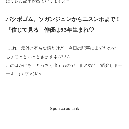
たくさん記事が出ておりますよ~
パクボゴム、ソガンジュンからユスンホまで！
「信じて見る」俳優は93年生まれ♡
↑これ 意外と有名な話だけど 今日の記事に出てたので
ちょこっといっときますネ♡♡♡
このほかにも どっさり出てるので まとめてご紹介しまー
ーす (〃▽〃)ﾎﾟｯ
Sponsored Link