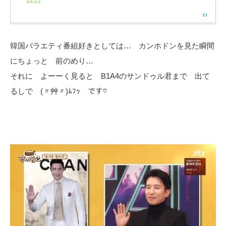
韓国バラエティ番組好きとしては… カンホドンを見た瞬間
にちょっと 前のめり…
それに よーーく見ると B1A4のサンドゥル君まで 出て
るしで (〃艸〃)ﾑﾌｯ です♡