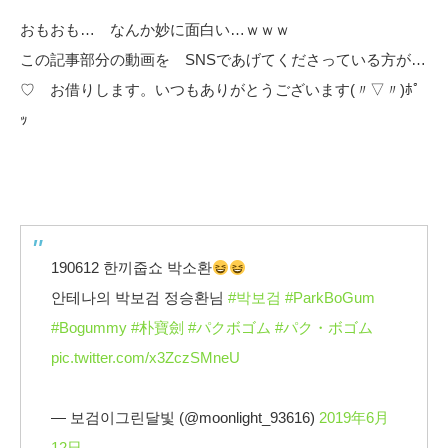
おもおも… なんか妙に面白い…ｗｗｗ
この記事部分の動画を SNSであげてくださっている方が…
♡ お借りします。いつもありがとうございます(〃▽〃)ﾎﾟ
ｯ
190612 한끼줍쇼 박소환
안테나의 박보검 정승환님
#박보검
#ParkBoGum
#Bogummy
#朴寶劍
#パクボゴム
#パク・ボゴム
pic.twitter.com/x3ZczSMneU
— 보검이그린달빛 (@moonlight_93616)
2019年6月
12日