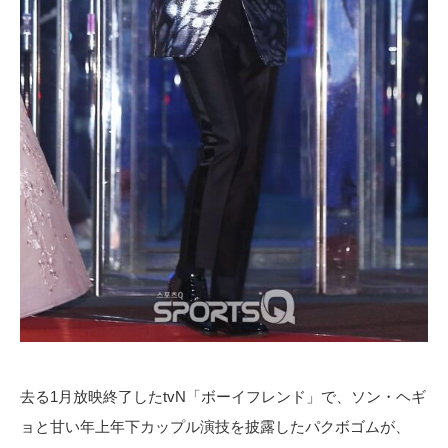
去る1月放映終了したtvN「ボーイフレンド」で、ソン・ヘギ
ョと甘い年上年下カップル演技を披露したパクボゴムが、