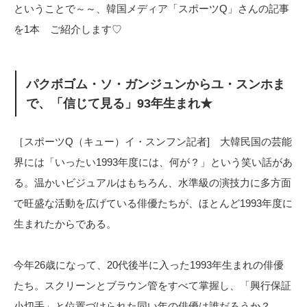
ということで～～、韓国メディア「スポーツQ」さんの記事
を1本 ご紹介します♡
パクボゴム・ソ・ガンジュンからユ・スンホま
で、「信じて見る」93年生まれ★
［スポーツQ（キュー）イ・スンフン記者] 大韓民国の芸能
界には「いったい1993年度には、何が？」という笑い話があ
る。温かいビジュアルはもちろん、水準級の演技力に多方面
で旺盛な活動を広げている俳優たちが、ほとんど1993年度に
生まれたからである。
今年26歳になって、20代後半に入った1993年生まれの俳優
たち。スクリーンとブラウン管をすべて掌握し、「興行保証
小切手」と位置づけられた同い年の俳優は誰だろうか？