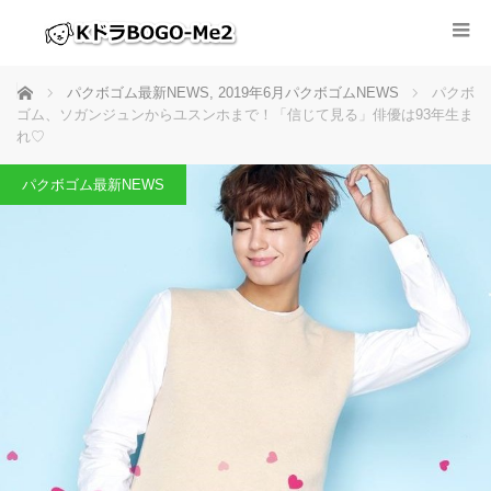
ホーム
パクボゴム最新NEWS
,
2019年6月パクボゴムNEWS
パクボ
ゴム、ソガンジュンからユスンホまで！「信じて見る」俳優は93年生ま
れ♡
パクボゴム最新NEWS