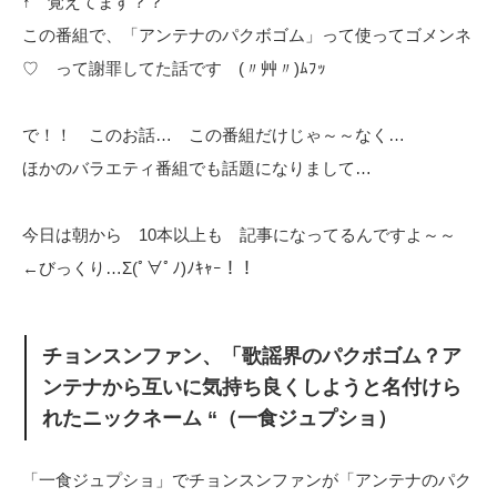
↑ 覚えてます？？
この番組で、「アンテナのパクボゴム」って使ってゴメンネ
♡ って謝罪してた話です (〃艸〃)ﾑﾌｯ
で！！ このお話… この番組だけじゃ～～なく…
ほかのバラエティ番組でも話題になりまして…
今日は朝から 10本以上も 記事になってるんですよ～～
←びっくり…Σ(ﾟ∀ﾟﾉ)ﾉｷｬｰ！！
チョンスンファン、「歌謡界のパクボゴム？ア
ンテナから互いに気持ち良くしようと名付けら
れたニックネーム “（一食ジュプショ）
「一食ジュプショ」でチョンスンファンが「アンテナのパク