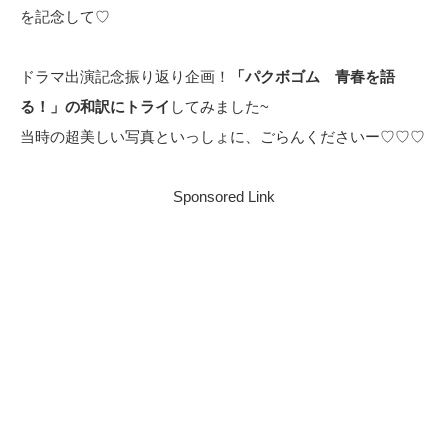
を記念して♡
ドラマ出演記念振り返り企画！
「パクボゴム 青春を語
る！」の和訳にトライ
してみました~
当時の超美しい写真といっしょに、ごらんくださいー♡♡♡
Sponsored Link