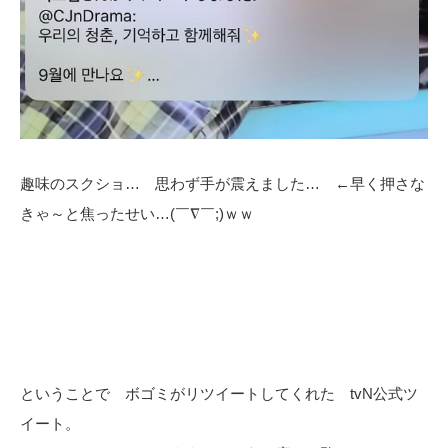
趣味のスクショ… 思わず手が震えました… ←早く押さな
きゃ～と焦ったせい…(￣∇￣;)ｗｗ
ということで ボゴミがリツイートしてくれた tvN公式ツ
イート。