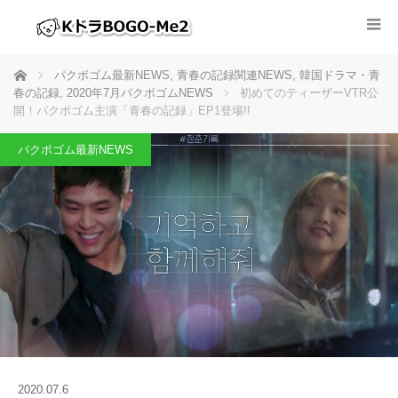
ホーム
パクボゴム最新NEWS
,
青春の記録関連NEWS
,
韓国ドラマ・青
春の記録
,
2020年7月パクボゴムNEWS
初めてのティーザーVTR公
開！パクボゴム主演「青春の記録」EP1登場!!
パクボゴム最新NEWS
2020.07.6