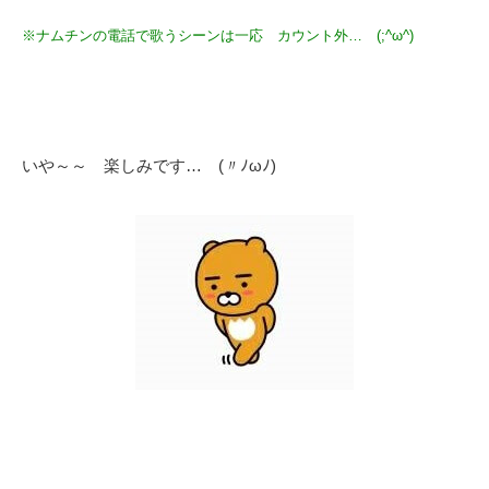
※ナムチンの電話で歌うシーンは一応 カウント外… (;^ω^)
いや～～ 楽しみです… (〃ﾉωﾉ)