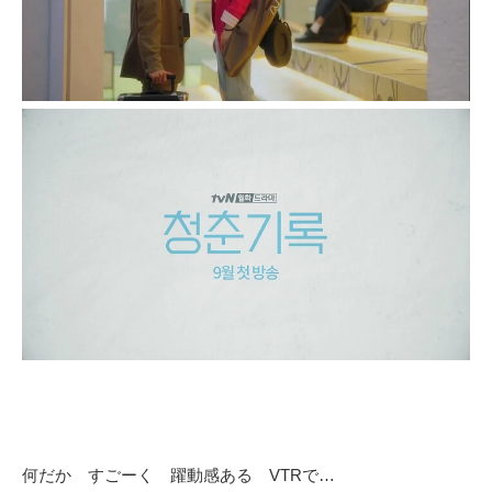
何だか すごーく 躍動感ある VTRで…