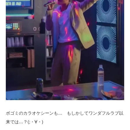
ボゴミのカラオケシーンも… もしかしてワンダフルラブ以
来では…？(;・∀・)