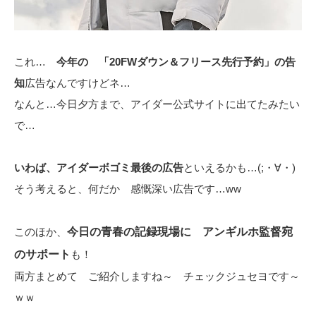
これ…
今年の 「20FWダウン＆フリース先行予約」の告
知
広告なんですけどネ…
なんと…今日夕方まで、アイダー公式サイトに出てたみたい
で…
いわば、アイダーボゴミ最後の広告
といえるかも…(;・∀・)
そう考えると、何だか 感慨深い広告です…ww
このほか、
今日の青春の記録現場に アンギルホ監督宛
のサポート
も！
両方まとめて ご紹介しますね～ チェックジュセヨです～
ｗｗ