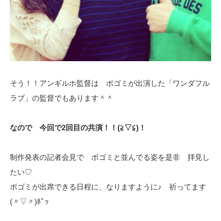
そう！！アンギルホ監督は ボゴミが出演した「ワンダフル
ラブ」の監督でもあります＾＾
なので 今回で2回目の共演！！(≧▽≦)！
制作発表の記者会見で ボゴミと並んでる姿を是非 拝見し
たい♡
ボゴミが出席できる日程に、なりますように♪ 祈ってます
(〃▽〃)ﾎﾟｯ