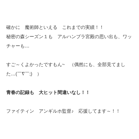
確かに 魔術師といえる これまでの実績！！
秘密の森シーズン１も アルハンブラ宮殿の思い出も、ワッ
チャーも…
すご～くよかったですもん~ （偶然にも、全部見てまし
た…(￣∇￣;) ）
青春の記録も 大ヒット間違いなし！！
ファイティン アンギルホ監督♪ 応援してます～！！