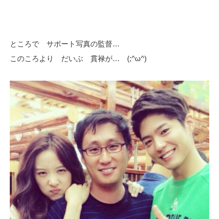
ところで サポート写真の監督…
このころより だいぶ 貫禄が… (;^ω^)