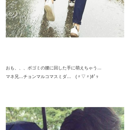
おも、、、ボゴミの腰に回した手に萌えちゃう…
マネ兄…チョンマルコマスミダ… (〃▽〃)ﾎﾟｯ