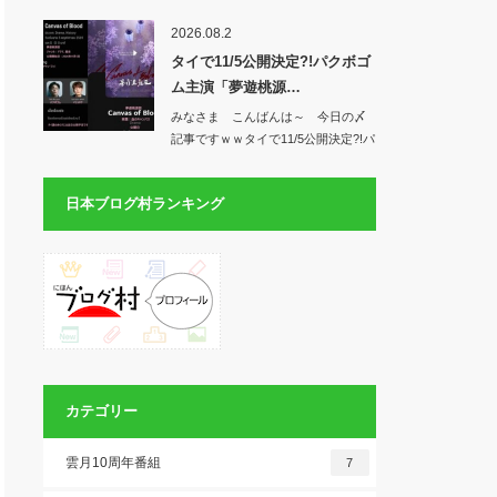
クボゴ…
2026.08.2
タイで11/5公開決定?!パクボゴ
ム主演「夢遊桃源…
みなさま こんばんは～ 今日の〆
記事ですｗｗタイで11/5公開決定?!パ
クボ…
日本ブログ村ランキング
カテゴリー
雲月10周年番組
7