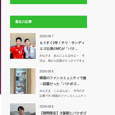
最近の記事
2026.08.7
もうすぐ1年！チリ・サンディ
エゴ公演のMCが「パク…
みなさま あんにょんはせよ～ 今
日は、朝から話題がどっさりですよ
^^もうすぐ…
2026.08.6
韓国のファンコミュニティで超
～話題だった「パクボゴ…
みなさま こんばんは～ 今日の〆
記事です♪韓国のファンコミュニティ
で 超～話…
2026.08.6
【期間限定】大阪駅にパクボゴ