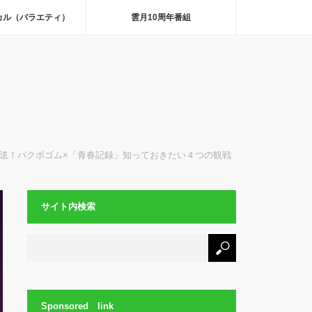
カル（バラエティ）
雲月10周年番組
初放送！パクボゴム×「青春記録」知っておきたい４つの観戦
サイト内検索
Sponsored link