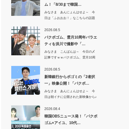
ム！「8/30まで韓国…
みなさま あんにょんはせよ～ 今
日は「ふおおお！」なこちらの話題
から^^【期…
2026.08.5
パクボゴム、雲月10周年バラエ
ティを洪川で撮影中「…
みなさま こんばんは～ 今日の〆
記事ですｗｗパクボゴム、雲月10周
年バラエテ…
2026.08.5
新韓銀行からボゴミの「2者択
一」映像公開！「パクボ…
みなさま あんにょんはせよ～ 今
日は朝イチに公開された新映像から♪
新韓銀行か…
2026.08.4
韓国OBSニュース発！「パクボ
ゴム×アイユ、10代…