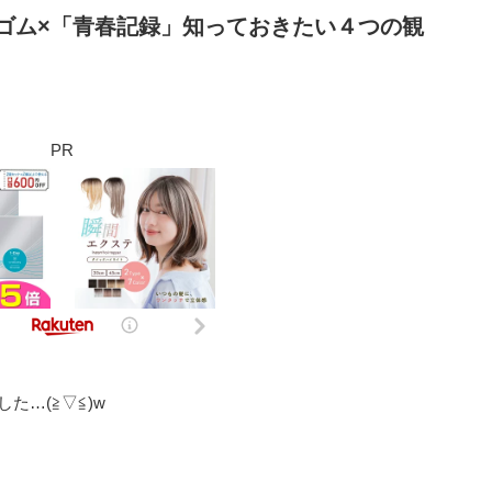
クボゴム×「青春記録」知っておきたい４つの観
PR
…(≧▽≦)w