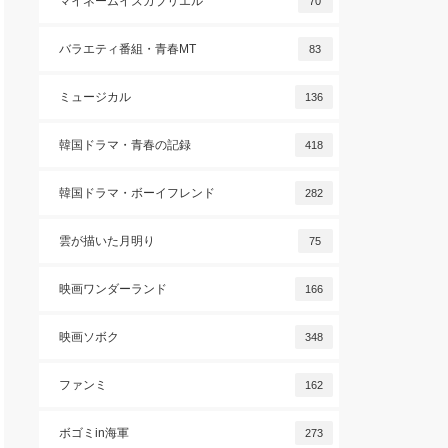
マイネームイズガブリエル
70
バラエティ番組・青春MT
83
ミュージカル
136
韓国ドラマ・青春の記録
418
韓国ドラマ・ボーイフレンド
282
雲が描いた月明り
75
映画ワンダーランド
166
映画ソボク
348
ファンミ
162
ボゴミin海軍
273