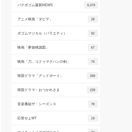
パクボゴム最新NEWS
6,479
アニメ映画「ダビデ」
28
ボゴムマジカル（バラエティ）
92
映画「夢遊桃源図」
67
映画「刀、コドゥマクハンの剣」
79
韓国ドラマ「グッドボーイ」
268
韓国ドラマ・おつかれさま
228
音楽番組ザ・シーズンス
78
応答せよMT
19