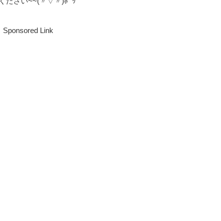
さい~~(〃▽〃)ﾎﾟｯ
Sponsored Link