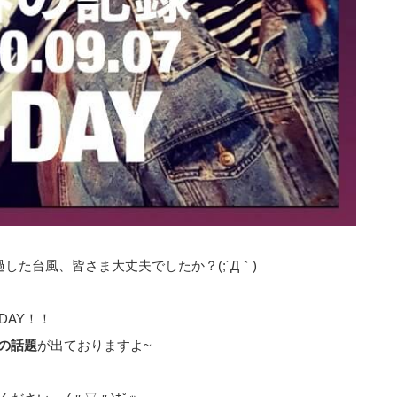
した台風、皆さま大丈夫でしたか？(;´Д｀)
DAY！！
の話題
が出ておりますよ~