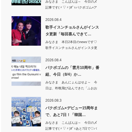
みなさま こんばんは～ 今日の〆
記事です(〃▽〃)ﾎﾟｯパクボゴム×ア
イユ、…
2026.08.4
歌手イスンチョルさんがインス
タ更新「毎回喜んできて…
みなさま 本日2本目のnewsです♡
歌手イスンチョルさんがインスタ更
新「毎回…
2026.08.4
パクボゴムの「雲月10周年」番
組、今日（8/4）か…
みなさま あんにょんはせよ～ 今
日は、昨晩飛び込んできた「ふおお
お&#x1f49…
2026.08.3
パクボゴム×デビュー15周年ま
で、あと7日！「韓国…
みなさま こんばんは～ 今日の〆
記事です(〃▽〃)ﾎﾟｯあと7日で♡パ