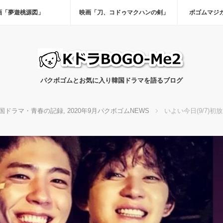
画「夢遊桃源図」
映画「刀、コドゥマクハンの剣」
ボゴムマジ
パクボゴムとお気に入り韓国ドラマを語るブログ
国ドラマ・青春の記録
,
2020年9月パクボゴムNEWS
いよい今日(9/7)