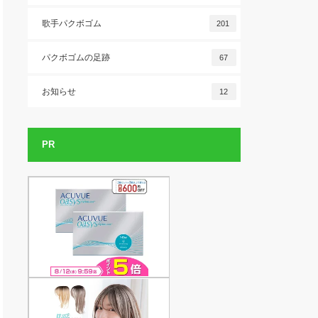
歌手パクボゴム
201
パクボゴムの足跡
67
お知らせ
12
PR