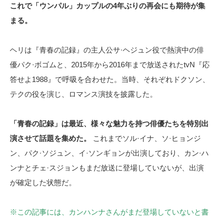
これで「ウンパル」カップルの4年ぶりの再会にも期待が集
まる。
ヘリは『青春の記録』の主人公サ·ヘジュン役で熱演中の俳
優パク·ボゴムと、2015年から2016年まで放送されたtvN『応
答せよ1988』で呼吸を合わせた。当時、それぞれドクソン、
テクの役を演じ、ロマンス演技を披露した。
「青春の記録」は最近、様々な魅力を持つ俳優たちを特別出
演させて話題を集めた。
これまでソル·イナ、ソ·ヒョンジ
ン、パク·ソジュン、イ·ソンギョンが出演しており、カン·ハ
ンナとチェ·スジョンもまだ放送に登場していないが、出演
が確定した状態だ。
※この記事には、カンハンナさんがまだ登場していないと書