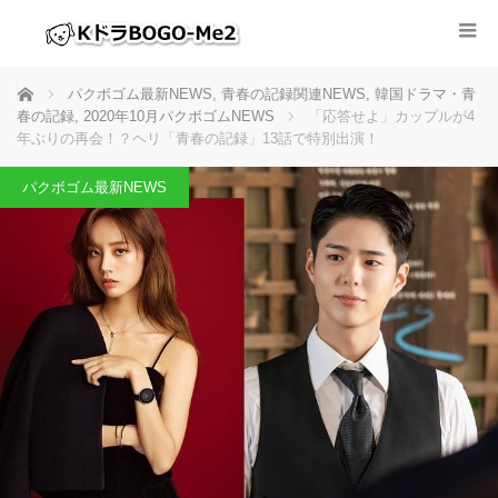
ホーム
パクボゴム最新NEWS
,
青春の記録関連NEWS
,
韓国ドラマ・青
春の記録
,
2020年10月パクボゴムNEWS
「応答せよ」カップルが4
年ぶりの再会！？ヘリ「青春の記録」13話で特別出演！
パクボゴム最新NEWS