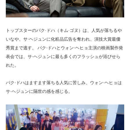
トップスターのパク·ドハ（キム·ゴヌ）は、人気が落ちるや
いなや、サ·ヘジュンに化粧品広告を奪われ、演技大賞最優
秀賞まで逃す。 パク·ドハとウォン·ヘヒョ主演の映画製作発
表会では、サ·ヘジュンに最も多くのフラッシュが浴びせら
れた。
パク·ドハはますます落ちる人気に苦しみ、ウォン·ヘヒョは
サ·ヘジュンに隔世の感を感じる。