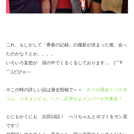
これ、もしかして「青春の記録」の撮影が決まった後、会っ
たのかな？とか。。。。
いろいろ妄想が 頭の中でくるくるしております… (￣∇
￣;)どひゃ～
※この時の詳しい話は過去投稿で＞＞
久々の再会！パクボ
ゴム、コギョンピョ、ヘリ…応答せよメンバーが大集合！
とにもかくにも 次回13話！ ヘリちゃんとボゴミをガン見
です♡