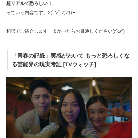
超リアルで恐ろしい！
っていう内容です。Σ(ﾟ∀ﾟﾉ)ﾉｷｬｰ
和訳でご紹介します よかったらお目通しください(;^ω^)
「青春の記録」実感がわいて もっと恐ろしくな
る芸能界の現実考証 [TVウォッチ]