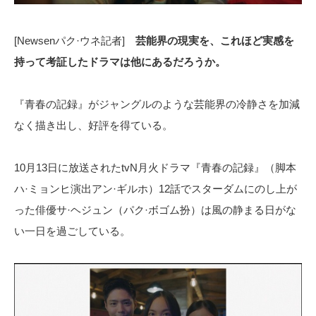
[Newsenパク·ウネ記者]
芸能界の現実を、これほど実感を
持って考証したドラマは他にあるだろうか。
『青春の記録』がジャングルのような芸能界の冷静さを加減
なく描き出し、好評を得ている。
10月13日に放送されたtvN月火ドラマ『青春の記録』（脚本
ハ·ミョンヒ演出アン·ギルホ）12話でスターダムにのし上が
った俳優サ·ヘジュン（パク·ボゴム扮）は風の静まる日がな
い一日を過ごしている。