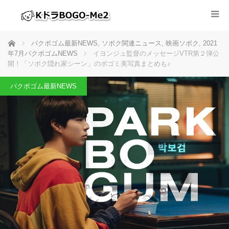
ホーム
パクボゴム最新NEWS
,
ソボク関連ニュース
,
映画ソボク
,
2021
年7月パクボゴムNEWS
イヨンジュ監督のメッセージVTR第２弾公
開！「ソボク隠れ家シーン」のボゴミ美写真まとめも♪
パクボゴム最新NEWS