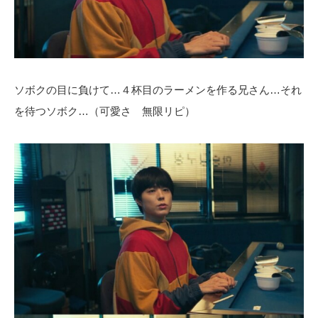
ソボクの目に負けて…４杯目のラーメンを作る兄さん…それ
を待つソボク…（可愛さ 無限リピ）