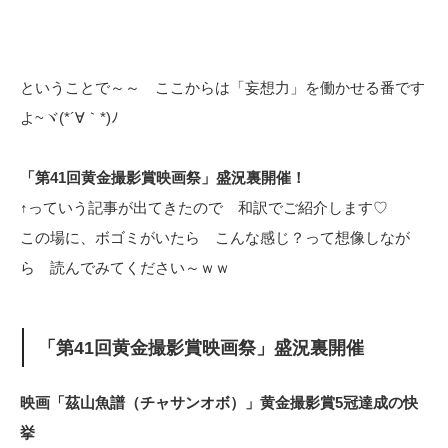
ということで～～ ここからは「妄想力」を働かせる番です
よ~ヾ(*´∀｀*)ﾉ
「第41回黄金撮影賞映画祭」盛況裏開催！
↑っていう記事が出てきたので 和訳でご紹介します♡
この場に、ボゴミがいたら こんな感じ？って想像しなが
ら 読んでみてください～ｗｗ
「第41回黄金撮影賞映画祭」盛況裏開催
映画「茲山魚譜（チャサンオボ）」黄金撮影賞5冠達成の快
挙