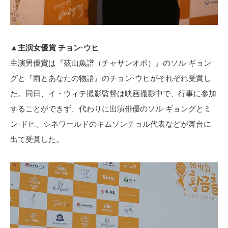
▲主演女優賞 チョン·ウヒ
主演男優賞は『茲山魚譜（チャサンオボ）』のソル·ギョン
グと『雨とあなたの物語』のチョン·ウヒがそれぞれ受賞し
た。同日、イ・ウィテ撮影監督は映画撮影中で、行事に参加
することができず、代わりに出演俳優のソル·ギョングとミ
ン·ドヒ、シネワールドのキムソンチョル代表などが舞台に
出て受賞した。