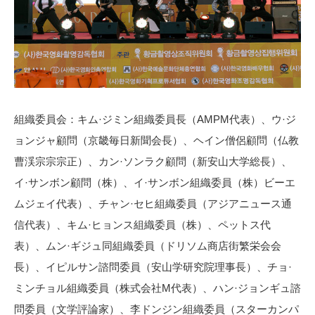
組織委員会：キム·ジミン組織委員長（AMPM代表）、ウ·ジ
ョンジャ顧問（京畿毎日新聞会長）、ヘイン僧侶顧問（仏教
曹渓宗宗宗正）、カン·ソンラク顧問（新安山大学総長）、
イ·サンボン顧問（株）、イ·サンボン組織委員（株）ビーエ
ムジェイ代表）、チャン·セヒ組織委員（アジアニュース通
信代表）、キム·ヒョンス組織委員（株）、ペットス代
表）、ムン·ギジュ同組織委員（ドリソム商店街繁栄会会
長）、イピルサン諮問委員（安山学研究院理事長）、チョ·
ミンチョル組織委員（株式会社M代表）、ハン·ジョンギュ諮
問委員（文学評論家）、李ドンジン組織委員（スターカンパ