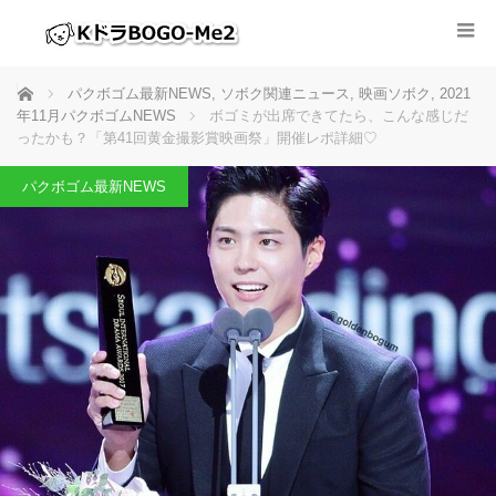
ホーム
パクボゴム最新NEWS
,
ソボク関連ニュース
,
映画ソボク
,
2021
年11月パクボゴムNEWS
ボゴミが出席できてたら、こんな感じだ
ったかも？「第41回黄金撮影賞映画祭」開催レポ詳細♡
パクボゴム最新NEWS