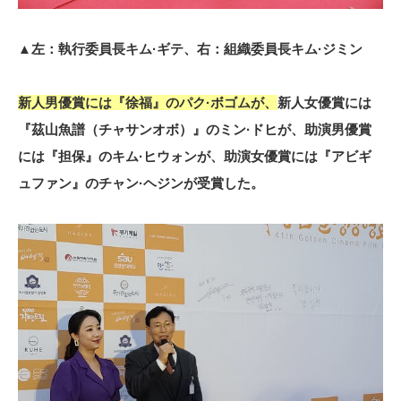
▲左：執行委員長キム·ギテ、右：組織委員長キム·ジミン
新人男優賞には『徐福』のパク·ボゴムが、
新人女優賞には
『茲山魚譜（チャサンオボ）』のミン·ドヒが、助演男優賞
には『担保』のキム·ヒウォンが、助演女優賞には『アビギ
ュファン』のチャン·ヘジンが受賞した。