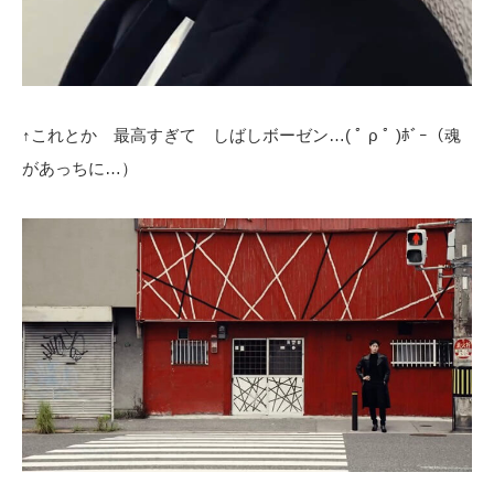
↑これとか 最高すぎて しばしボーゼン…( ﾟ ρ ﾟ )ﾎﾞｰ（魂
があっちに…）