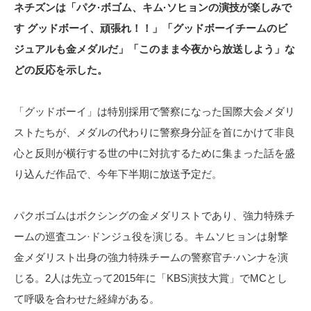
ネチズンは「パク·ボゴム、キム·ソヒョンの演技が楽しみで
す グッドボーイ、頑張れ！！」「グッドボーイチームのビ
ジュアルも金メダルだ」「このまま今夜から放送しよう」な
どの反応を示した。
「グッドボーイ」は特別採用で警察になった国際大会メダリ
ストたちが、メダルの代わりに警察身分証を首にかけて非良
心と反則が横行する世の中に対抗するために集まった話を盛
り込んだ作品で、今年下半期に放送予定だ。
パクボゴムはボクシングの金メダリストであり、強力特殊チ
ームの巡査ユン·ドンジュ役を演じる。キムソヒョンは射撃
金メダリスト出身の強力特殊チームの警察官チ·ハンナを演
じる。2人は先立って2015年に「KBS演技大賞」でMCとし
て呼吸を合わせた経緯がある。