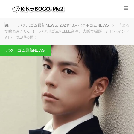
ホーム
パクボゴム最新NEWS
,
2024年8月パクボゴムNEWS
「まる
で映画みたい…！」パクボゴム×ELLE台湾、大阪で撮影したビハインド
VTR、第2弾公開！
パクボゴム最新NEWS