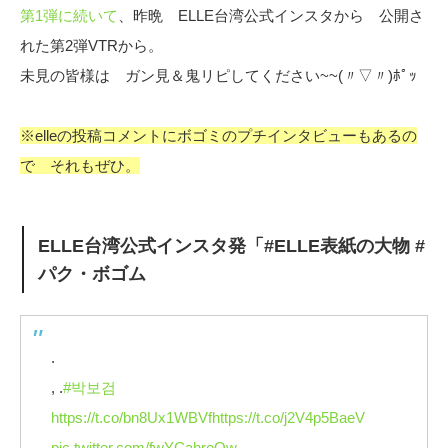
第1弾に続いて
、昨晩 ELLE台湾公式インスタから 公開さ
れた第2弾VTRから。
未見の皆様は ガン見＆鬼リピしてください~~(〃▽〃)ﾎﾟｯ
※elleの投稿コメントにボゴミのプチインタビューもあるの
で それもぜひ。
ELLE台湾公式インスタ発「#ELLE表紙の大物 #
パク・ボゴム
.
, .
#박보검
https://t.co/bn8Ux1WBVf
https://t.co/j2V4p5BaeV
pic.twitter.com/fwYCahroOw