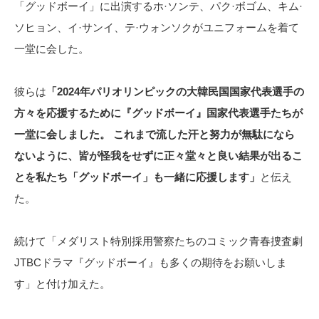
「グッドボーイ」に出演するホ·ソンテ、パク·ボゴム、キム·
ソヒョン、イ·サンイ、テ·ウォンソクがユニフォームを着て
一堂に会した。
彼らは
「2024年パリオリンピックの大韓民国国家代表選手の
方々を応援するために『グッドボーイ』国家代表選手たちが
一堂に会しました。 これまで流した汗と努力が無駄になら
ないように、皆が怪我をせずに正々堂々と良い結果が出るこ
とを私たち「グッドボーイ」も一緒に応援します」
と伝え
た。
続けて「メダリスト特別採用警察たちのコミック青春捜査劇
JTBCドラマ『グッドボーイ』も多くの期待をお願いしま
す」と付け加えた。