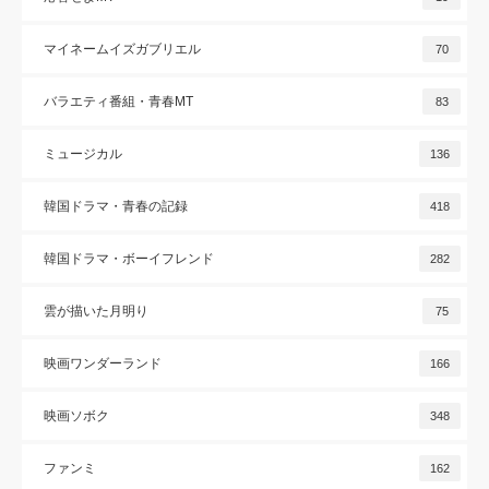
マイネームイズガブリエル
70
バラエティ番組・青春MT
83
ミュージカル
136
韓国ドラマ・青春の記録
418
韓国ドラマ・ボーイフレンド
282
雲が描いた月明り
75
映画ワンダーランド
166
映画ソボク
348
ファンミ
162