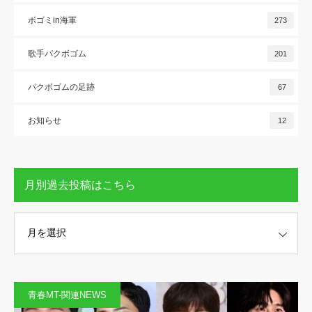
ボゴミin海軍
273
歌手パクボゴム
201
パクボゴムの足跡
67
お知らせ
12
月別過去投稿はこちら
稿はこちら
青春MT-関連NEWS