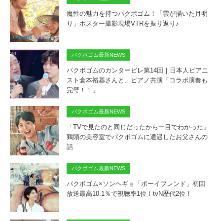
魔性の魅力を持つパクボゴム！「雲が描いた月明
り」ポスター撮影現場VTRを振り返り♪
パクボゴム最新NEWS
パクボゴムのカンタービレ第14回｜日本人ピアニ
スト倉本裕基さんと、ピアノ共演「コラボ演奏も
完璧！！」…
パクボゴム最新NEWS
「TVで見たのと同じだったから一目でわかった」
鶏頭の美容室でパクボゴムに遭遇したお父さんの
話
パクボゴム最新NEWS
パクボゴム×ソンヘギョ「ボーイフレンド」初回
放送最高10.1％で視聴率1位！tvN歴代2位！