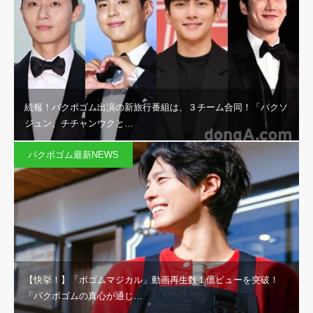
続報！パクボゴム出演の新旅行番組は、３チーム合同！「パクソ
ジュン、チチャンウクと…
パクボゴム最新NEWS
【快挙！】「ボゴムマジカル」動画再生数１億ビューを突破！
「パクボゴムの真心が通じ…