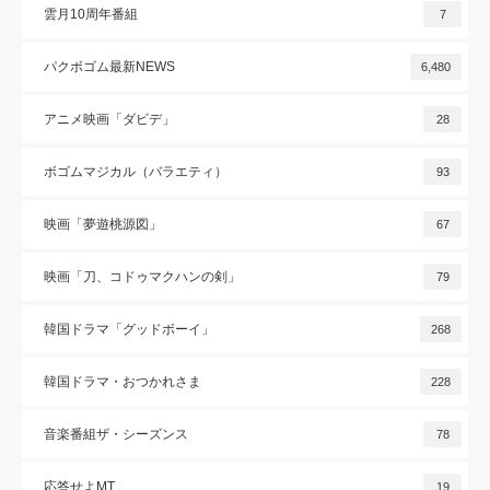
雲月10周年番組
7
パクボゴム最新NEWS
6,480
アニメ映画「ダビデ」
28
ボゴムマジカル（バラエティ）
93
映画「夢遊桃源図」
67
映画「刀、コドゥマクハンの剣」
79
韓国ドラマ「グッドボーイ」
268
韓国ドラマ・おつかれさま
228
音楽番組ザ・シーズンス
78
応答せよMT
19