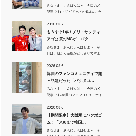
みなさま こんばんは～ 今日の〆
記事です(〃▽〃)ﾎﾟｯパクボゴム、今
日（8…
2026.08.7
もうすぐ1年！チリ・サンティ
アゴ公演のMCが「パク…
みなさま あんにょんはせよ～ 今
日は、朝から話題がどっさりですよ
^^もうすぐ…
2026.08.6
韓国のファンコミュニティで超
～話題だった「パクボゴ…
みなさま こんばんは～ 今日の〆
記事です♪韓国のファンコミュニティ
で 超～話…
2026.08.6
【期間限定】大阪駅にパクボゴ
ム！「8/30まで韓国…
みなさま あんにょんはせよ～ 今