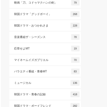
映画「刀、コドゥマクハンの剣」
79
韓国ドラマ「グッドボーイ」
268
韓国ドラマ・おつかれさま
228
音楽番組ザ・シーズンス
78
応答せよMT
19
マイネームイズガブリエル
70
バラエティ番組・青春MT
83
ミュージカル
136
韓国ドラマ・青春の記録
418
韓国ドラマ・ボーイフレンド
282