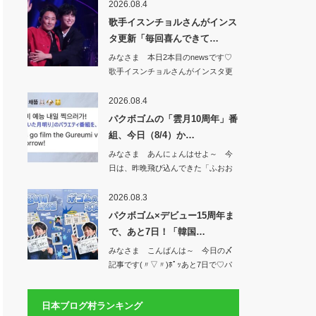
2026.08.4
歌手イスンチョルさんがインス
タ更新「毎回喜んできて…
みなさま 本日2本目のnewsです♡
歌手イスンチョルさんがインスタ更
新「毎回…
2026.08.4
パクボゴムの「雲月10周年」番
組、今日（8/4）か…
みなさま あんにょんはせよ～ 今
日は、昨晩飛び込んできた「ふおお
お&#x1f49…
2026.08.3
パクボゴム×デビュー15周年ま
で、あと7日！「韓国…
みなさま こんばんは～ 今日の〆
記事です(〃▽〃)ﾎﾟｯあと7日で♡パ
クボゴ…
日本ブログ村ランキング