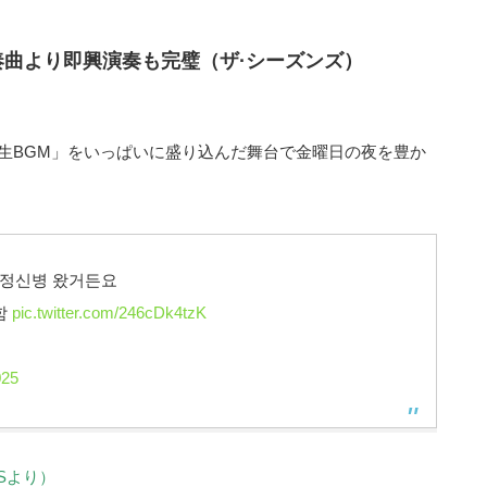
奏曲より即興演奏も完璧（ザ·シーズンズ）
生BGM」をいっぱいに盛り込んだ舞台で金曜日の夜を豊か
 정신병 왔거든요
함
pic.twitter.com/246cDk4tzK
025
Sより）