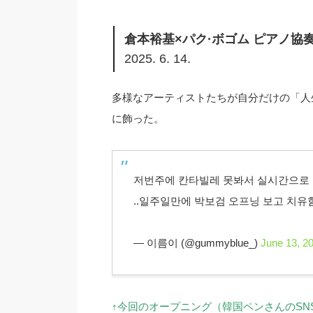
倉本裕基×パク·ボゴム ピアノ協
2025. 6. 14.
多様なアーティストたちが自分だけの「人
に飾った。
저번주에 칸타빌레 못봐서 실시간으로
..일주일만에 박보검 오프닝 보고 치유
— 이름이 (@gummyblue_)
June 13, 2
↑今回のオープニング（韓国ペンさんのSN