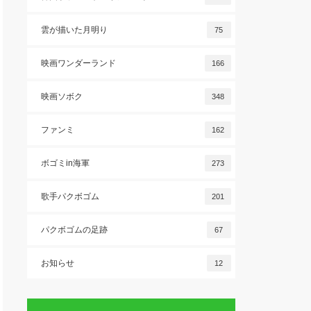
雲が描いた月明り
75
映画ワンダーランド
166
映画ソボク
348
ファンミ
162
ボゴミin海軍
273
歌手パクボゴム
201
パクボゴムの足跡
67
お知らせ
12