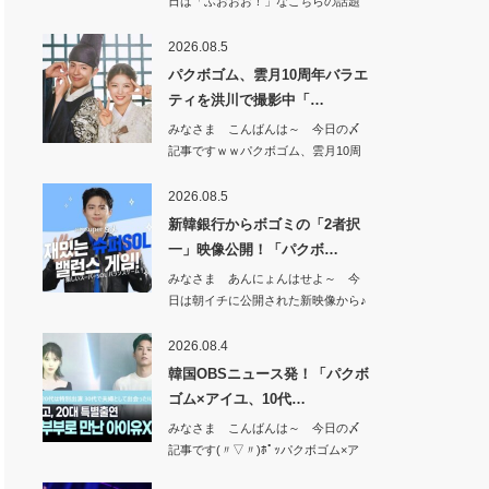
日は「ふおおお！」なこちらの話題
から^^【期…
2026.08.5
パクボゴム、雲月10周年バラエ
ティを洪川で撮影中「…
みなさま こんばんは～ 今日の〆
記事ですｗｗパクボゴム、雲月10周
年バラエテ…
2026.08.5
新韓銀行からボゴミの「2者択
一」映像公開！「パクボ…
みなさま あんにょんはせよ～ 今
日は朝イチに公開された新映像から♪
新韓銀行か…
2026.08.4
韓国OBSニュース発！「パクボ
ゴム×アイユ、10代…
みなさま こんばんは～ 今日の〆
記事です(〃▽〃)ﾎﾟｯパクボゴム×ア
イユ、…