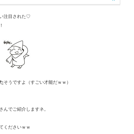
い注目された♡
！
た
そうですよ（すごい才能だｗｗ）
さんでご紹介しますネ。
みてくださいｗｗ