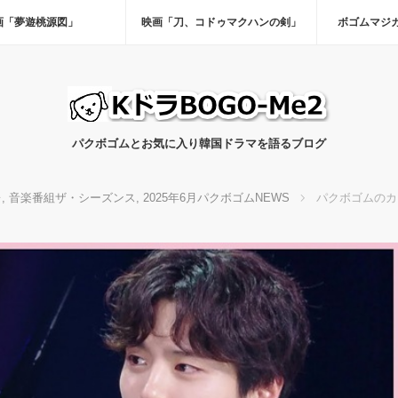
画「夢遊桃源図」
映画「刀、コドゥマクハンの剣」
ボゴムマジ
パクボゴムとお気に入り韓国ドラマを語るブログ
レ
,
音楽番組ザ・シーズンス
,
2025年6月パクボゴムNEWS
パクボゴムのカ