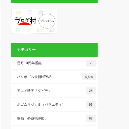
カテゴリー
雲月10周年番組
7
パクボゴム最新NEWS
6,480
アニメ映画「ダビデ」
28
ボゴムマジカル（バラエティ）
93
映画「夢遊桃源図」
67