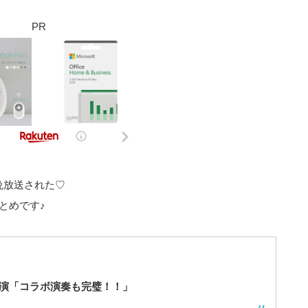
PR
晩放送された♡
とめです♪
演「コラボ演奏も完璧！！」