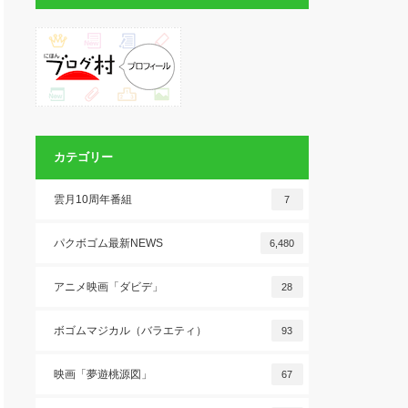
カテゴリー
雲月10周年番組
7
パクボゴム最新NEWS
6,480
アニメ映画「ダビデ」
28
ボゴムマジカル（バラエティ）
93
映画「夢遊桃源図」
67