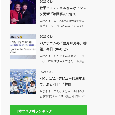
2026.08.4
歌手イスンチョルさんがインス
タ更新「毎回喜んできて…
みなさま 本日2本目のnewsです♡
歌手イスンチョルさんがインスタ更
新「毎回…
2026.08.4
パクボゴムの「雲月10周年」番
組、今日（8/4）か…
みなさま あんにょんはせよ～ 今
日は、昨晩飛び込んできた「ふおお
お&#x1f49…
2026.08.3
パクボゴム×デビュー15周年ま
で、あと7日！「韓国…
みなさま こんばんは～ 今日の〆
記事です(〃▽〃)ﾎﾟｯあと7日で♡パ
クボゴ…
日本ブログ村ランキング