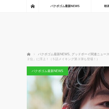
ホーム
パクボゴム最新NEWS
映
ホーム
パクボゴム最新NEWS
,
グッドボーイ関連ニュー
２位」に浮上！（５話メイキング第３弾も登場！）
パクボゴム最新NEWS