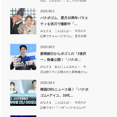
日は「ふおおお！」なこちらの話題
から^^【期…
2026.08.5
パクボゴム、雲月10周年バラエ
ティを洪川で撮影中「…
みなさま こんばんは～ 今日の〆
記事ですｗｗパクボゴム、雲月10周
年バラエテ…
2026.08.5
新韓銀行からボゴミの「2者択
一」映像公開！「パクボ…
みなさま あんにょんはせよ～ 今
日は朝イチに公開された新映像から♪
新韓銀行か…
2026.08.4
韓国OBSニュース発！「パクボ
ゴム×アイユ、10代…
みなさま こんばんは～ 今日の〆
記事です(〃▽〃)ﾎﾟｯパクボゴム×ア
イユ、…