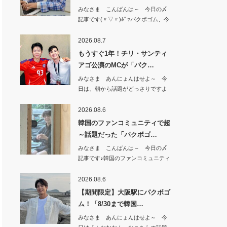
みなさま こんばんは～ 今日の〆
記事です(〃▽〃)ﾎﾟｯパクボゴム、今
日（8…
2026.08.7
もうすぐ1年！チリ・サンティ
アゴ公演のMCが「パク…
みなさま あんにょんはせよ～ 今
日は、朝から話題がどっさりですよ
^^もうすぐ…
2026.08.6
韓国のファンコミュニティで超
～話題だった「パクボゴ…
みなさま こんばんは～ 今日の〆
記事です♪韓国のファンコミュニティ
で 超～話…
2026.08.6
【期間限定】大阪駅にパクボゴ
ム！「8/30まで韓国…
みなさま あんにょんはせよ～ 今