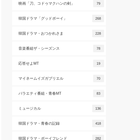
映画「刀、コドゥマクハンの剣」
79
韓国ドラマ「グッドボーイ」
268
韓国ドラマ・おつかれさま
228
音楽番組ザ・シーズンス
78
応答せよMT
19
マイネームイズガブリエル
70
バラエティ番組・青春MT
83
ミュージカル
136
韓国ドラマ・青春の記録
418
韓国ドラマ・ボーイフレンド
282