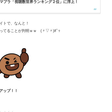
マプラ「視聴数世界ランキング２位」に浮上！
サイトで、なんと！
てることが判明ｗｗ (〃▽〃)ﾎﾟｯ
アップ！！
ｯ