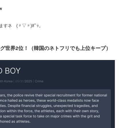
ｗ
ネ (〃▽〃)ﾎﾟｯ。
グ世界2位！（韓国のネトフリでも上位キープ）