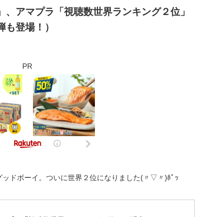
」、アマプラ「視聴数世界ランキング２位」
弾も登場！）
PR
ッドボーイ。ついに世界２位になりました(〃▽〃)ﾎﾟｯ