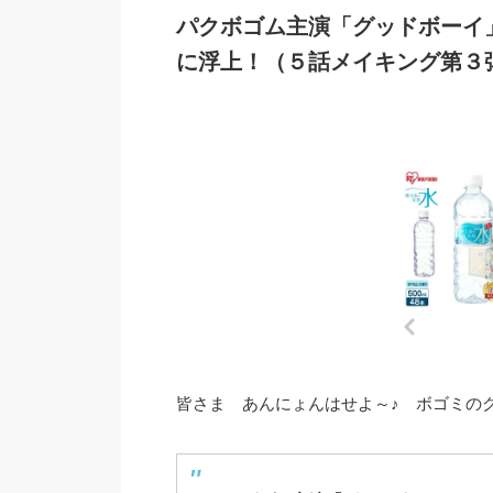
パクボゴム主演「グッドボーイ
に浮上！（５話メイキング第３
皆さま あんにょんはせよ～♪ ボゴミのグ