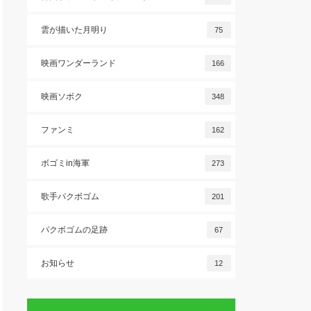
雲が描いた月明り
75
映画ワンダーランド
166
映画ソボク
348
ファンミ
162
ボゴミin海軍
273
歌手パクボゴム
201
パクボゴムの足跡
67
お知らせ
12