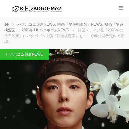
ホーム
パクボゴム最新NEWS
,
映画「夢遊桃源図」NEWS
,
映画「夢遊
桃源図」
,
2026年1月パクボゴムNEWS
韓国メディア発「2026年の
注目映画」にパクボゴム主演『夢遊桃源図』も！「今年公開予定作で登
場」
パクボゴム最新NEWS