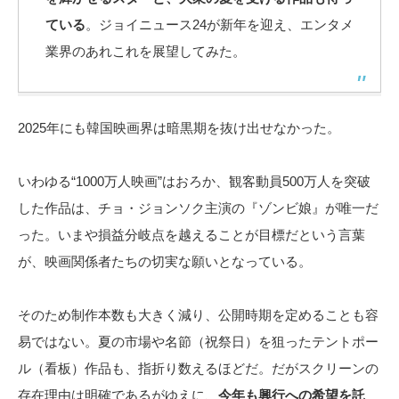
ている
。ジョイニュース24が新年を迎え、エンタメ
業界のあれこれを展望してみた。
2025年にも韓国映画界は暗黒期を抜け出せなかった。
いわゆる“1000万人映画”はおろか、観客動員500万人を突破
した作品は、チョ・ジョンソク主演の『ゾンビ娘』が唯一だ
った。いまや損益分岐点を越えることが目標だという言葉
が、映画関係者たちの切実な願いとなっている。
そのため制作本数も大きく減り、公開時期を定めることも容
易ではない。夏の市場や名節（祝祭日）を狙ったテントポー
ル（看板）作品も、指折り数えるほどだ。だがスクリーンの
存在理由は明確であるがゆえに、
今年も興行への希望を託