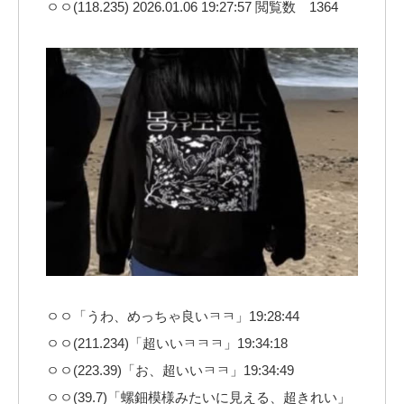
ㅇㅇ(118.235) 2026.01.06 19:27:57 閲覧数 1364
ㅇㅇ「うわ、めっちゃ良いㅋㅋ」19:28:44
ㅇㅇ(211.234)「超いいㅋㅋㅋ」19:34:18
ㅇㅇ(223.39)「お、超いいㅋㅋ」19:34:49
ㅇㅇ(39.7)「螺鈿模様みたいに見える、超きれい」