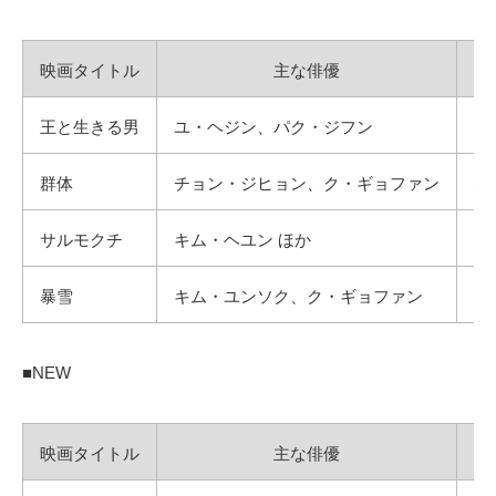
映画タイトル
主な俳優
王と生きる男
ユ・ヘジン、パク・ジフン
流
群体
チョン・ジヒョン、ク・ギョファン
建
サルモクチ
キム・ヘユン ほか
貯
暴雪
キム・ユンソク、ク・ギョファン
豪
■NEW
映画タイトル
主な俳優