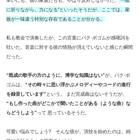
幸いにも、彼の家族たちも、やはり反対しなかった。
“一緒
に祈りながら、力になる”といったそうだが、ここでは、家
族が一味違う特別な存在であることが分かる。
私も教会で演奏したが、この言葉にパク·ボゴムが感嘆詞を
吐いた。音楽に対する彼の情熱が消えていないと感じた瞬間
だった。
“既成の歌手の方のように、博学な知識はない”
が、パク·ボ
ゴムは、
“その時々に思い浮かぶメロディーやコードの進行
を録音しています”
という。 まだ完成曲はないそうだが、
“もし作った曲がどこかで聞いたことがある（ような曲）な
らどうしよう”
って 思っているそうだ。
可愛い悩みでしょう? そんな彼が、演技を始めたのは、純