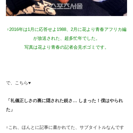
↑2016年は1月に応答せよ1988、2月に花より青春アフリカ編
が放送された、超多忙年でした。
写真は花より青春の記者会見ボゴミです。
で、こちら♥
「礼儀正しさの裏に隠された鋭さ… しまった！僕はやられ
た」
↑これ、ほんとに記事に書かれてた、サブタイトルなんです