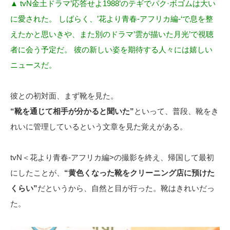
▲ tvN金土ドラマ’応答せよ1988’のテギでパク·ボゴムは大い
に愛された。 しばらく、’花より青春-アフリカ編-‘で息を整
えたかと思いきや、また別のドラマ’雲が描いた月光’で視聴
者に会う予定だ。 彼の新しい姿を期待する人々には嬉しい
ニュースだ。
彼との初対面、まず靴を見た。
“靴を通じて相手が分かると聞いた”
といって、普段、靴をき
れいに管理しているという文章を見た覚えがある。
tvN＜花より青春-アフリカ編>の撮影を終え、帰国して最初
にしたことが、
“黄色くなった靴をクリーニング店に預けた
くらい”
だというから、自然と目が行った。靴はきれいだっ
た。