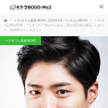
ホーム
パクボゴム最新NEWS
,
2020年5月パクボゴムNEWS
パクボ
ゴムREVIEW｜「しまった！僕はやられた」思わず記者が感心したボゴ
ミ、2016年のインタビュー
パクボゴム最新NEWS