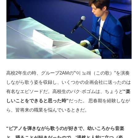
高校2年生の時、グループ2AMの”‘이 노래（この歌）”を演奏
しながら歌う姿を収録し、いくつかの企画会社に送ったのは
有名なエピソードだ。高校生のパク·ボゴムは、ちょうど
“楽
しいことをできると思った時”
だった。 思春期を経験しなが
ら、皆将来の職業を悩んでいるときだ。
“ピアノを弾きながら歌うのが好きで、幼いころから音楽
と、踊ることが好きだったので、’漠然と人前に立つ（姿