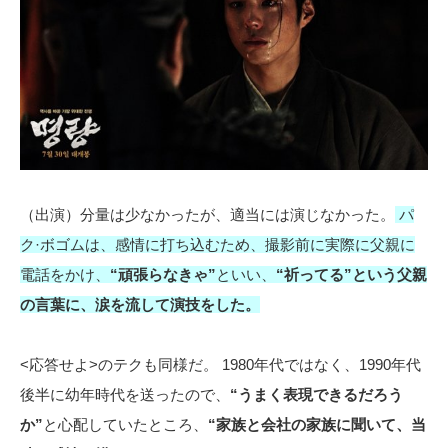
（出演）分量は少なかったが、適当には演じなかった。
パ
ク·ボゴムは、感情に打ち込むため、撮影前に実際に父親に
電話をかけ、
“頑張らなきゃ”
といい、
“祈ってる”という父親
の言葉に、涙を流して演技をした。
<応答せよ>のテクも同様だ。 1980年代ではなく、1990年代
後半に幼年時代を送ったので、
“うまく表現できるだろう
か”
と心配していたところ、
“家族と会社の家族に聞いて、当