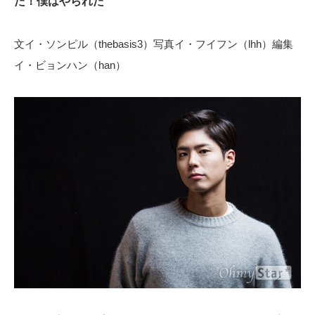
た！僕はやられた
文イ・ソンピル（thebasis3）写真イ・フイフン（lhh）編集
イ・ビョンハン（han）