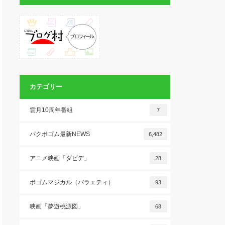
カテゴリー
雲月10周年番組
7
パクボゴム最新NEWS
6,482
アニメ映画「ダビデ」
28
ボゴムマジカル（バラエティ）
93
映画「夢遊桃源図」
68