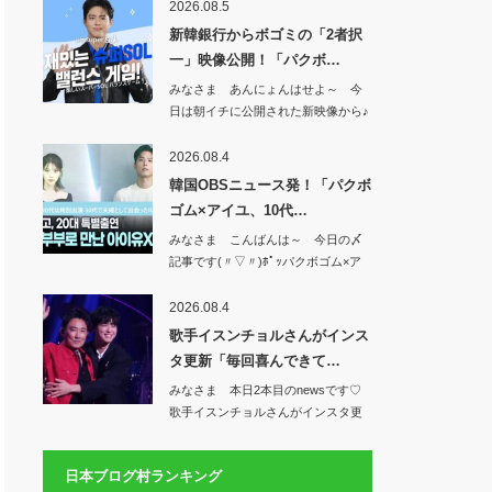
2026.08.5
新韓銀行からボゴミの「2者択
一」映像公開！「パクボ…
みなさま あんにょんはせよ～ 今
日は朝イチに公開された新映像から♪
新韓銀行か…
2026.08.4
韓国OBSニュース発！「パクボ
ゴム×アイユ、10代…
みなさま こんばんは～ 今日の〆
記事です(〃▽〃)ﾎﾟｯパクボゴム×ア
イユ、…
2026.08.4
歌手イスンチョルさんがインス
タ更新「毎回喜んできて…
みなさま 本日2本目のnewsです♡
歌手イスンチョルさんがインスタ更
新「毎回…
日本ブログ村ランキング