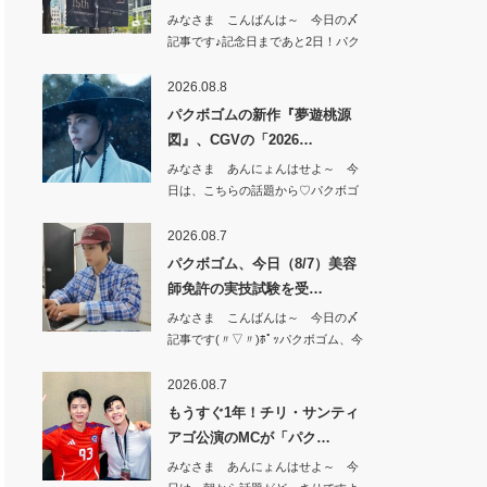
みなさま こんばんは～ 今日の〆
記事です♪記念日まであと2日！パク
ボゴム…
2026.08.8
パクボゴムの新作『夢遊桃源
図』、CGVの「2026…
みなさま あんにょんはせよ～ 今
日は、こちらの話題から♡パクボゴ
ムの新作『夢…
2026.08.7
パクボゴム、今日（8/7）美容
師免許の実技試験を受…
みなさま こんばんは～ 今日の〆
記事です(〃▽〃)ﾎﾟｯパクボゴム、今
日（8…
2026.08.7
もうすぐ1年！チリ・サンティ
アゴ公演のMCが「パク…
みなさま あんにょんはせよ～ 今