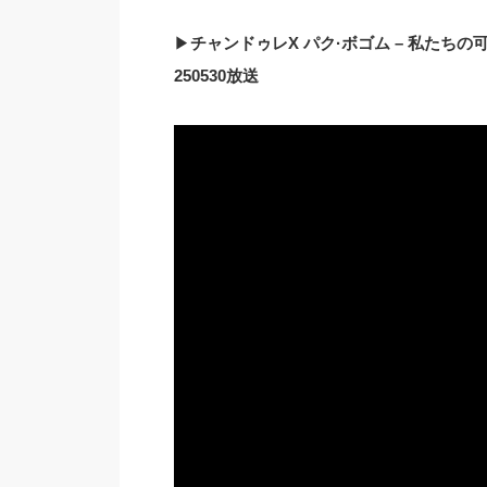
▶
チャンドゥレX パク·ボゴム – 私たちの可能
250530放送