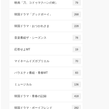
映画「刀、コドゥマクハンの剣」
79
韓国ドラマ「グッドボーイ」
268
韓国ドラマ・おつかれさま
228
音楽番組ザ・シーズンス
78
応答せよMT
19
マイネームイズガブリエル
70
バラエティ番組・青春MT
83
ミュージカル
136
韓国ドラマ・青春の記録
418
韓国ドラマ・ボーイフレンド
282