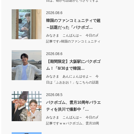
日は、朝から話題がどっさりですよ
^^もうすぐ…
2026.08.6
韓国のファンコミュニティで超
～話題だった「パクボゴ…
みなさま こんばんは～ 今日の〆
記事です♪韓国のファンコミュニティ
で 超～話…
2026.08.6
【期間限定】大阪駅にパクボゴ
ム！「8/30まで韓国…
みなさま あんにょんはせよ～ 今
日は「ふおおお！」なこちらの話題
から^^【期…
2026.08.5
パクボゴム、雲月10周年バラエ
ティを洪川で撮影中「…
みなさま こんばんは～ 今日の〆
記事ですｗｗパクボゴム、雲月10周
年バラエテ…