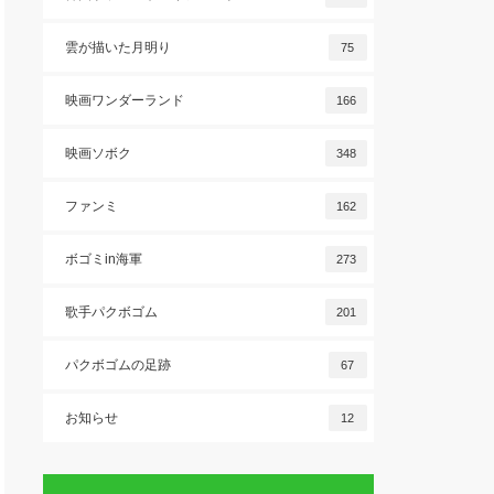
雲が描いた月明り
75
映画ワンダーランド
166
映画ソボク
348
ファンミ
162
ボゴミin海軍
273
歌手パクボゴム
201
パクボゴムの足跡
67
お知らせ
12