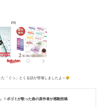
PR
また「ぐっ」とくる話が登場しましたよ～
」！ボゴミが歌った曲の原作者が感動投稿