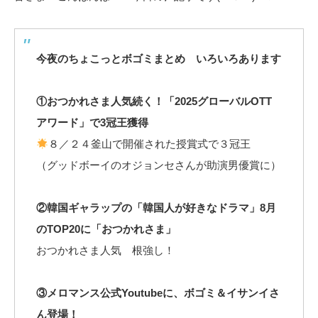
今夜のちょこっとボゴミまとめ いろいろあります
①おつかれさま人気続く！「2025グローバルOTT
アワード」で3冠王獲得
８／２４釜山で開催された授賞式で３冠王
（グッドボーイのオジョンセさんが助演男優賞に）
②韓国ギャラップの「韓国人が好きなドラマ」8月
のTOP20に「おつかれさま」
おつかれさま人気 根強し！
③メロマンス公式Youtubeに、ボゴミ＆イサンイさ
ん登場！