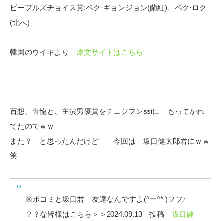
ピープルズチョイス賞:ペク·ギョンジョン(蘭紅)、ペク·ロク
(北へ)
韓国のウイキより
原文サイトはこちら
百想、青龍と、主演男優賞をチュジフンssiに もってかれ
てたのでｗｗ
また？ と思ったんだけど 今回は 坂口健太郎君にｗｗ
笑
※ボゴミと坂口君 友達なんですよ(^ー^* )フフ♪
？？な皆様はこちら＞＞2024.09.13 投稿
坂口健