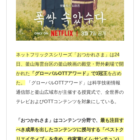
ネットフリックスシリーズ「おつかれさま」は24
日、釜山海雲台区の釜山映画の殿堂・野外劇場で開
かれた
「グローバルOTTアワード」で3冠王
を占め
た。
「グローバルOTTアワード」は科学技術情報
通信部と釜山広域市が主催する授賞式で、全世界の
テレビおよびOTTコンテンツを対象にしている。
「おつかれさま」はコンテンツ分野で、
最も注目す
べき成果を出したコンテンツに授与する「ベストク
リエイティブ」を含め、作家賞(イム·サンチュン)、