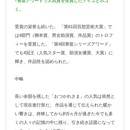
↑青龍アワードで人気賞を受賞したアイユとボゴ
ミ。
受賞の栄誉も続いた。 「第61回百想芸術大賞」で
は4部門（脚本賞、男女助演賞、作品賞）のトロフ
ィーを受賞した。「第4回青龍シリーズアワード」
でも4冠王（人気スター賞、助演女優賞、大賞）に
輝き、作品性を認められた。
中略
長い余韻を残した「おつかれさま」の人気は依然と
して現在進行形だ。 作品を通じて伝えられた暖か
い響きは、終映してから約5ヵ月が過ぎた今でも多
くの人々の記憶の中に残り、引き続き話題になって