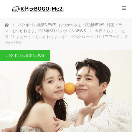
ホーム
パクボゴム最新NEWS
,
おつかれさま・関連NEWS
,
韓国ドラ
マ・おつかれさま
,
2025年8月パクボゴムNEWS
今夜のちょこっと
ボゴミまとめ｜「おつかれさま」が「2025グローバルOTTアワード」で
3冠王獲得
パクボゴム最新NEWS