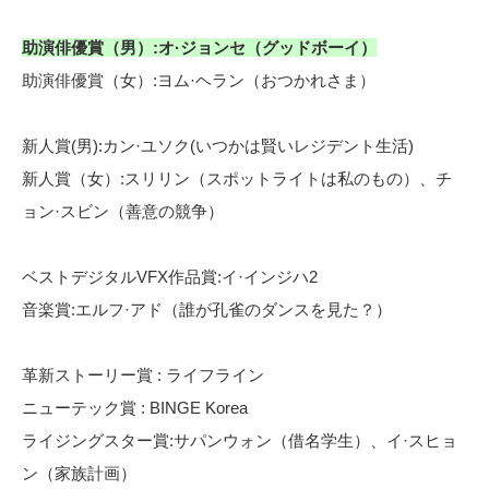
助演俳優賞（男）:オ·ジョンセ（グッドボーイ）
助演俳優賞（女）:ヨム·ヘラン（おつかれさま）
新人賞(男):カン·ユソク(いつかは賢いレジデント生活)
新人賞（女）:スリリン（スポットライトは私のもの）、チ
ョン·スビン（善意の競争）
ベストデジタルVFX作品賞:イ·インジハ2
音楽賞:エルフ·アド（誰が孔雀のダンスを見た？）
革新ストーリー賞 : ライフライン
ニューテック賞 : BINGE Korea
ライジングスター賞:サパンウォン（借名学生）、イ·スヒョ
ン（家族計画）