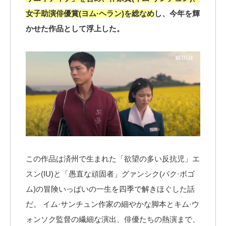
女子助演俳優賞(ヨム·ヘラン)を総なめ
し、今年を輝
かせた作品として浮上した。
この作品は済州で生まれた「欲望の多い反抗児」エ
スン(IU)と「愚直な頑固者」グァンシク(パク·ボゴ
ム)の冒険いっぱいの一生を四季で解きほぐした話
だ。 イム·サンチュン作家の細やかな脚本とキム·ウ
ォンソク監督の繊細な演出、俳優たちの熱演まで、