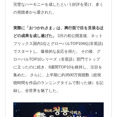
完璧なハーモニーを成したという好評を受け、多く
の視聴者から愛された。
実際に「おつかれさま」は、興行面で目を見張るほ
どの成果を成し遂げた。
3月の初公開直後、ネット
フリックス国内1位とグローバルTOP104位(非英語)
でスタートし、爆発的な反応を得た。 その後、グ
ローバルTOP10シリーズ（非英語）部門でトップ
に立ったのに続き、8週間TOP10を維持し、注目を
集めた。 さらに、上半期に約3500万視聴数（総視
聴時間を作品のランニングタイムで割った値）を記
録し、全世界を魅了した。