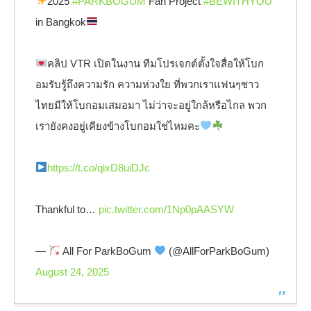
2025
#PARKBOGUM
Fan Project
#BEWITHYOU
in Bangkok
คลิป VTR เปิดในงาน ทีมโปรเจกต์ตั้งใจสื่อให้โบก
อมรับรู้ถึงความรัก ความห่วงใย ที่พวกเราแฟนๆชาว
ไทยมีให้โบกอมเสมอมา ไม่ว่าจะอยู่ใกล้หรือไกล พวก
เรายังคงอยู่เคียงข้างโบกอมใช่ไหมคะ
https://t.co/qixD8uiDJc
Thankful to…
pic.twitter.com/1Np0pAASYW
—
All For ParkBoGum
(@AllForParkBoGum)
August 24, 2025