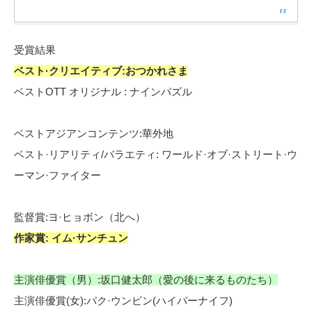
受賞結果
ベスト·クリエイティブ:おつかれさま
ベストOTT オリジナル : ナインパズル
ベストアジアンコンテンツ:華外地
ベスト·リアリティ/バラエティ: ワールド·オブ·ストリート·ウ
ーマン·ファイター
監督賞:ヨ·ヒョボン（北へ）
作家賞: イム·サンチュン
主演俳優賞（男）:坂口健太郎（愛の後に来るものたち）
主演俳優賞(女):パク·ウンビン(ハイパーナイフ)