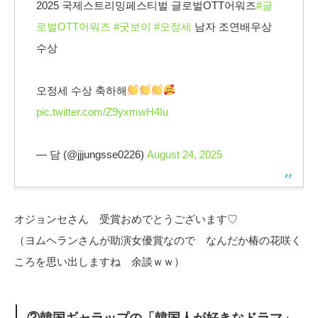
2025 국제스트리밍페스티벌 글로벌OTT어워즈
#글
로벌OTT어워즈
#굿보이
#오정세
남자 조연배우상
수상
오정세 수상 축하해
pic.twitter.com/Z9yxmwH4Iu
— 담 (@jjjungsse0226)
August 24, 2025
オジョンセさん 受賞おめでとうございます♡
（ヨムヘランさんが助演女優賞なので なんだか椿の花咲く
ころを思い出しますね 余談ｗｗ）