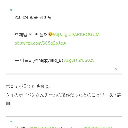
250824 방콕 팬미팅
후에엥 또 또 울어
#박보검
#PARKBOGUM
pic.twitter.com/6C5qCoJqlA
— 버드B (@happybird_B)
August 24, 2025
ボゴミが見てた映像は、
タイのボゴペンさんチームの製作だったとのこと♡ 以下詳
細。