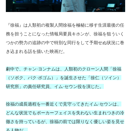
『徐福』は人類初の複製人間徐福を極秘に移す生涯最後の任
務を担うことになった情報局要員キホンが、徐福を狙ういく
つかの勢力の追跡の中で特別な同行をして予期せぬ状況に巻
き込まれる話を描いた映画だ。
劇中で、チャン·ヨンナムは、人類初のクローン人間「徐福
（ソボク、パク·ボゴム）」を誕生させた「徐仁（ソイン）
研究所」の責任研究員、イム·セウン役を演じた。
徐福の成長過程を一番近くで見守ってきたイム·セウンは、
どんな状況でもポーカーフェイスを失わない生まれつきの冷
徹さを持っているが、徐福の前では限りなく優しい姿を見せ
る人物だ。