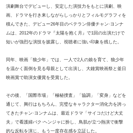
演劇舞台でデビューし、安定した演技力をもとに演劇、映
画、ドラマを行き来しながらしっかりとフィルモグラフィを
積んできた、デビュー26年目のベテラン俳優チャン·ヨンナ
ムは、2012年のドラマ『太陽を抱く月』で1回の出演だけで
短いが強烈な演技を披露し、視聴者に強い印象を残した。
同年、映画「狼少年」では、一人で2人の娘を育て、狼少年
を温かく面倒を見る母親として出演し、大鐘賞映画祭と釜日
映画賞で助演女優賞を受賞した。
その後、「国際市場」「極秘捜査」「協調」「変身」などを
通じて、興行はもちろん、完璧なキャラクター消化力を誇っ
てきたチャン·ヨンナムは、最近ドラマ「サイコだけど大丈
夫」で看護婦パク·ヘンジャに扮し、鳥肌が立つ熱演で衝撃
的な反転を演じ、もう一度存在感を立証した。