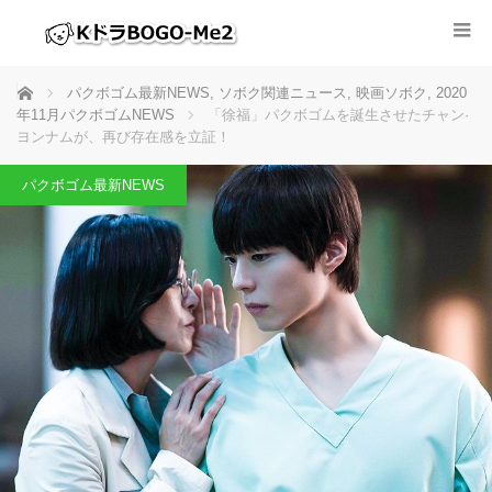
ホーム
パクボゴム最新NEWS
,
ソボク関連ニュース
,
映画ソボク
,
2020
年11月パクボゴムNEWS
「徐福」パクボゴムを誕生させたチャン·
ヨンナムが、再び存在感を立証！
パクボゴム最新NEWS