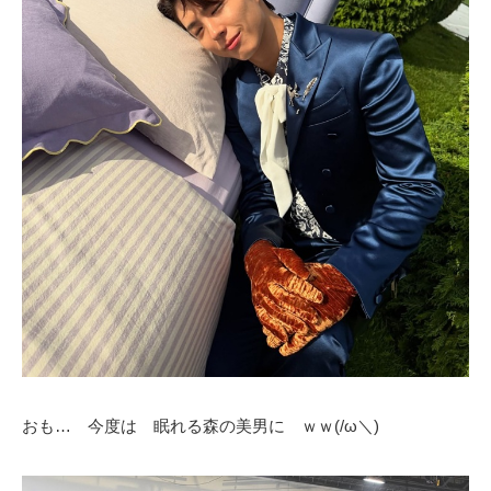
おも… 今度は 眠れる森の美男に ｗｗ(/ω＼)