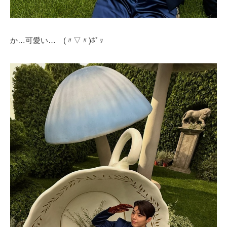
か…可愛い… (〃▽〃)ﾎﾟｯ