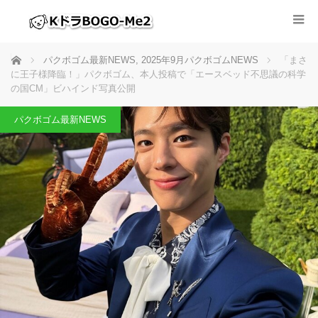
ホーム
パクボゴム最新NEWS
,
2025年9月パクボゴムNEWS
「まさ
に王子様降臨！」パクボゴム、本人投稿で「エースベッド不思議の科学
の国CM」ビハインド写真公開
パクボゴム最新NEWS