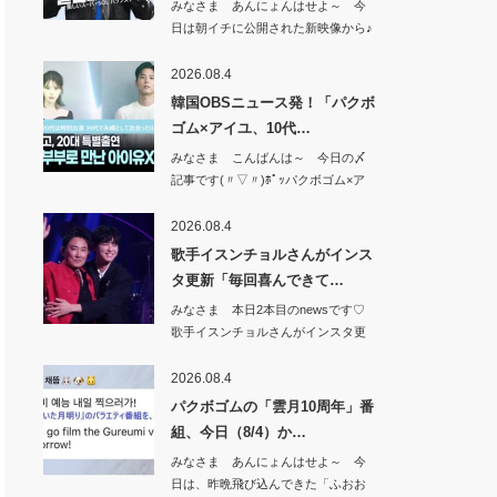
みなさま あんにょんはせよ～ 今
日は朝イチに公開された新映像から♪
新韓銀行か…
2026.08.4
韓国OBSニュース発！「パクボ
ゴム×アイユ、10代…
みなさま こんばんは～ 今日の〆
記事です(〃▽〃)ﾎﾟｯパクボゴム×ア
イユ、…
2026.08.4
歌手イスンチョルさんがインス
タ更新「毎回喜んできて…
みなさま 本日2本目のnewsです♡
歌手イスンチョルさんがインスタ更
新「毎回…
2026.08.4
パクボゴムの「雲月10周年」番
組、今日（8/4）か…
みなさま あんにょんはせよ～ 今
日は、昨晩飛び込んできた「ふおお