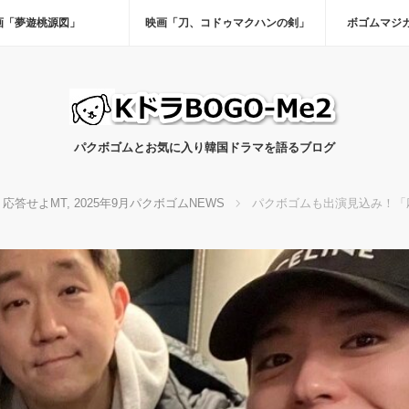
画「夢遊桃源図」
映画「刀、コドゥマクハンの剣」
ボゴムマジ
パクボゴムとお気に入り韓国ドラマを語るブログ
応答せよMT
,
2025年9月パクボゴムNEWS
パクボゴムも出演見込み！「応答