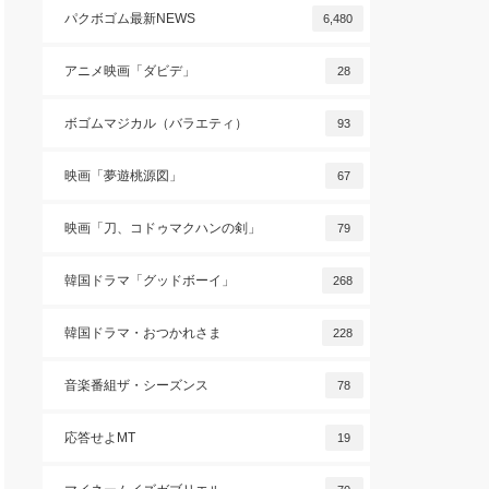
パクボゴム最新NEWS
6,480
アニメ映画「ダビデ」
28
ボゴムマジカル（バラエティ）
93
映画「夢遊桃源図」
67
映画「刀、コドゥマクハンの剣」
79
韓国ドラマ「グッドボーイ」
268
韓国ドラマ・おつかれさま
228
音楽番組ザ・シーズンス
78
応答せよMT
19