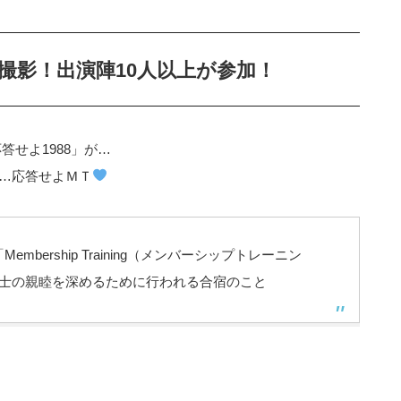
3日撮影！出演陣10人以上が参加！
応答せよ1988」が…
た…応答せよＭＴ
bership Training（メンバーシップトレーニン
士の親睦を深めるために行われる合宿のこと