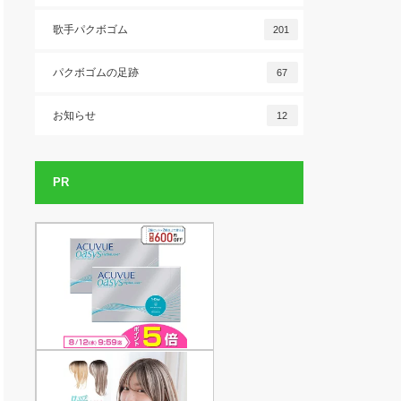
歌手パクボゴム
201
パクボゴムの足跡
67
お知らせ
12
PR