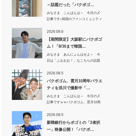
～話題だった「パクボゴ…
みなさま こんばんは～ 今日の〆
記事です♪韓国のファンコミュニティ
で 超～話…
2026.08.6
【期間限定】大阪駅にパクボゴ
ム！「8/30まで韓国…
みなさま あんにょんはせよ～ 今
日は「ふおおお！」なこちらの話題
から^^【期…
2026.08.5
パクボゴム、雲月10周年バラエ
ティを洪川で撮影中「…
みなさま こんばんは～ 今日の〆
記事ですｗｗパクボゴム、雲月10周
年バラエテ…
2026.08.5
新韓銀行からボゴミの「2者択
一」映像公開！「パクボ…