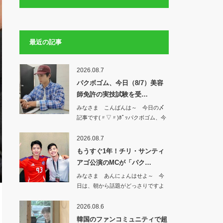
最近の記事
2026.08.7
パクボゴム、今日（8/7）美容
師免許の実技試験を受…
みなさま こんばんは～ 今日の〆
記事です(〃▽〃)ﾎﾟｯパクボゴム、今
日（8…
2026.08.7
もうすぐ1年！チリ・サンティ
アゴ公演のMCが「パク…
みなさま あんにょんはせよ～ 今
日は、朝から話題がどっさりですよ
^^もうすぐ…
2026.08.6
韓国のファンコミュニティで超