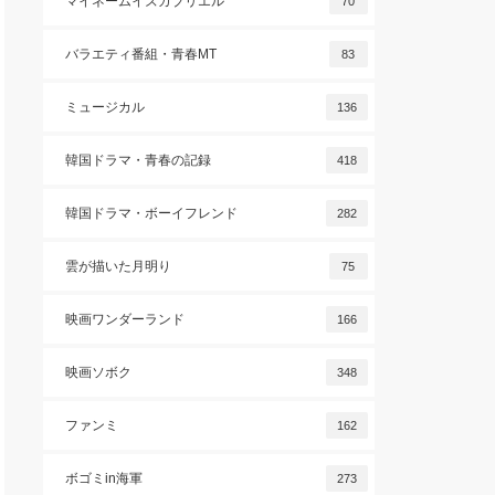
マイネームイズガブリエル
70
バラエティ番組・青春MT
83
ミュージカル
136
韓国ドラマ・青春の記録
418
韓国ドラマ・ボーイフレンド
282
雲が描いた月明り
75
映画ワンダーランド
166
映画ソボク
348
ファンミ
162
ボゴミin海軍
273