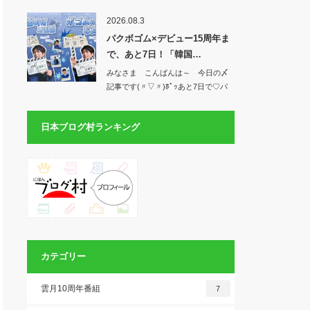
お&#x1f49…
2026.08.3
パクボゴム×デビュー15周年ま
で、あと7日！「韓国…
みなさま こんばんは～ 今日の〆
記事です(〃▽〃)ﾎﾟｯあと7日で♡パ
クボゴ…
日本ブログ村ランキング
カテゴリー
雲月10周年番組
7