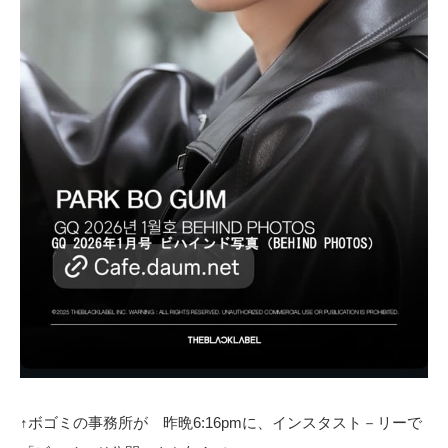
↑ボゴミの事務所が 昨晩6:16pmに、インスタスト－リーで