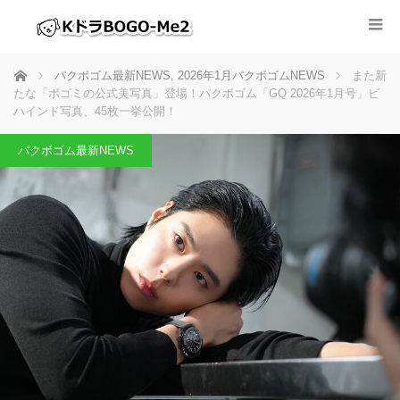
ホーム
パクボゴム最新NEWS
,
2026年1月パクボゴムNEWS
また新
たな「ボゴミの公式美写真」登場！パクボゴム「GQ 2026年1月号」ビ
ハインド写真、45枚一挙公開！
パクボゴム最新NEWS