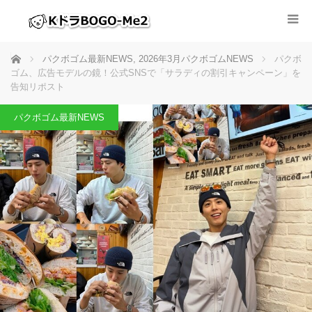
ホーム
パクボゴム最新NEWS
,
2026年3月パクボゴムNEWS
パクボ
ゴム、広告モデルの鏡！公式SNSで「サラディの割引キャンペーン」を
告知リポスト
パクボゴム最新NEWS