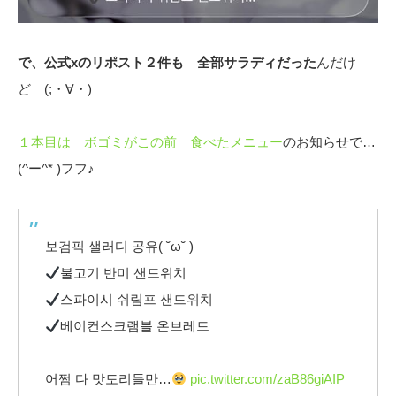
で、公式xのリポスト２件も 全部サラディだった
んだけ
ど (;・∀・)
１本目は ボゴミがこの前 食べたメニュー
のお知らせで…
(^ー^* )フフ♪
보검픽 샐러디 공유( ˘ω˘ )
불고기 반미 샌드위치
스파이시 쉬림프 샌드위치
베이컨스크램블 온브레드
어쩜 다 맛도리들만…
pic.twitter.com/zaB86giAIP