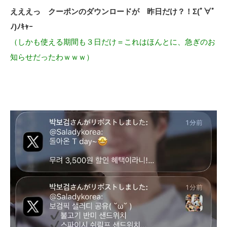
えええっ クーポンのダウンロードが 昨日だけ？！Σ(ﾟ∀ﾟ
ﾉ)ﾉｷｬｰ
（しかも使える期間も３日だけ＝これはほんとに、急ぎのお
知らせだったわｗｗｗ）