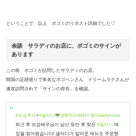
ということで 以上 ボゴミのリポスト詳細でした♡
余談 サラディのお店に、ボゴミのサインが
あります
この前 ボゴミが訪問したサラディのお店。
韓国の足跡巡りで有名なボゴペンさん ドリームラテさんが
速攻訪問されて「サインの存在」を確認。
#보검투어
+
#샐러디
@BOGUMMY
@Saladykorea
퇴근 후 보검배우님이 남산 등반 후 찾은
#샐러디
매
장을 찾아왔습니다! 샐러디가 알려준 메뉴도 주문했