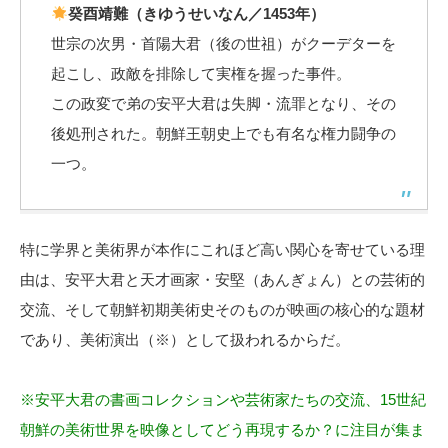
癸酉靖難（きゆうせいなん／1453年）
世宗の次男・首陽大君（後の世祖）がクーデターを
起こし、政敵を排除して実権を握った事件。
この政変で弟の安平大君は失脚・流罪となり、その
後処刑された。朝鮮王朝史上でも有名な権力闘争の
一つ。
特に学界と美術界が本作にこれほど高い関心を寄せている理
由は、安平大君と天才画家・安堅（あんぎょん）との芸術的
交流、そして朝鮮初期美術史そのものが映画の核心的な題材
であり、美術演出（※）として扱われるからだ。
※安平大君の書画コレクションや芸術家たちの交流、15世紀
朝鮮の美術世界を映像としてどう再現するか？に注目が集ま