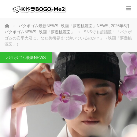
ホーム
パクボゴム最新NEWS
,
映画「夢遊桃源図」NEWS
,
2026年6月
パクボゴムNEWS
,
映画「夢遊桃源図」
SNSでも超話題！「パクボ
ゴムの安平大君に、なぜ美術界まで沸いているのか？」（映画「夢遊桃
源図」）
パクボゴム最新NEWS