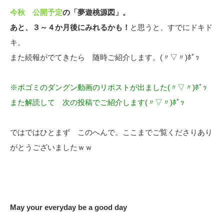
今秋 公開予定
の「夢遊桃源図」。
あと、３～４か月後にみれるかも！
と思うと、すでにドキド
キ。
また続報がでてきたら 随時ご紹介します。(〃▽〃)ﾎﾟｯ
※ボゴミのダングン動画のリポストが出ました(〃▽〃)ﾎﾟｯ
また解読して 次の投稿でご紹介します(〃▽〃)ﾎﾟｯ
ではではひとまず このへんで。ここまでご覧くださりあり
がとうございましたｗｗ
May your everyday be a good day