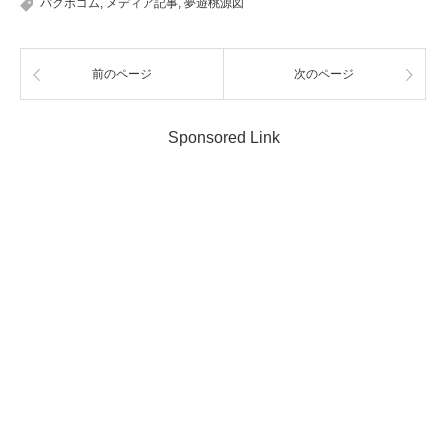
パクボゴム
,
メディア記事
,
夢遊桃源図
前のページ
次のページ
Sponsored Link