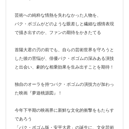
芸術への純粋な情熱を失わなかった人物を、
パク・ボゴムがどのような眼差しと繊細な感情表現
で描き出すのか、ファンの期待をかきたてる
首陽大君の刃の前でも、自らの芸術世界を守ろうと
した彼の苦悩が、俳優パク・ボゴムの深みある演技
と出会い、劇的な相乗効果を生み出すことを期待！
独自のオーラを持つパク・ボゴムの演技力が加わっ
た映画『夢遊桃源図』！
今年下半期の映画界に新鮮な文化的衝撃をもたらす
であろう
「パク・ボゴム版・安平大君」の誕生に、文化芸術