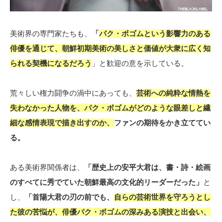
美術界の専門家たちも、
「
パク・ボゴムという影響力のある
俳優を通じて、朝鮮初期美術の美しさと価値が大衆に広く知
られる契機になるだろう
」と歓迎の意を示している。
荒々しい権力闘争の渦中にあっても、
芸術への純粋な情熱を
失わなかった人物を、パク・ボゴムがどのような眼差しと繊
細な感情表現で描き出すのか、
ファンの期待をかき立ててい
る。
ある美術界関係者は、
「歴史上の安平大君は、書・詩・絵画
のすべてに秀でていた朝鮮最高の文化的リーダーだった」
と
し、
「首陽大君の刃の前でも、
自らの芸術世界を守ろうとし
た彼の苦悩が、俳優パク・ボゴムの深みある演技と出会い、