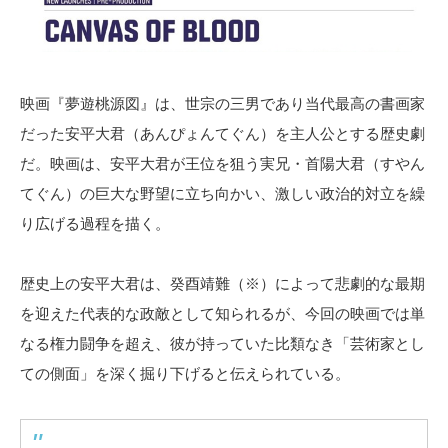
映画『夢遊桃源図』は、世宗の三男であり当代最高の書画家
だった安平大君（あんぴょんてぐん）を主人公とする歴史劇
だ。映画は、安平大君が王位を狙う実兄・首陽大君（すやん
てぐん）の巨大な野望に立ち向かい、激しい政治的対立を繰
り広げる過程を描く。
歴史上の安平大君は、癸酉靖難（※）によって悲劇的な最期
を迎えた代表的な政敵として知られるが、今回の映画では単
なる権力闘争を超え、彼が持っていた比類なき「芸術家とし
ての側面」を深く掘り下げると伝えられている。