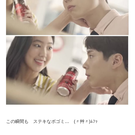
この瞬間も ステキなボゴミ… (〃艸〃)ﾑﾌｯ