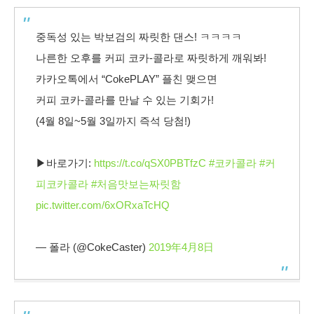
중독성 있는 박보검의 짜릿한 댄스! ㅋㅋㅋㅋ
나른한 오후를 커피 코카-콜라로 짜릿하게 깨워봐!
카카오톡에서 “CokePLAY” 플친 맺으면
커피 코카-콜라를 만날 수 있는 기회가!
(4월 8일~5월 3일까지 즉석 당첨!)
▶바로가기:
https://t.co/qSX0PBTfzC
#코카콜라
#커
피코카콜라
#처음맛보는짜릿함
pic.twitter.com/6xORxaTcHQ
— 폴라 (@CokeCaster)
2019年4月8日