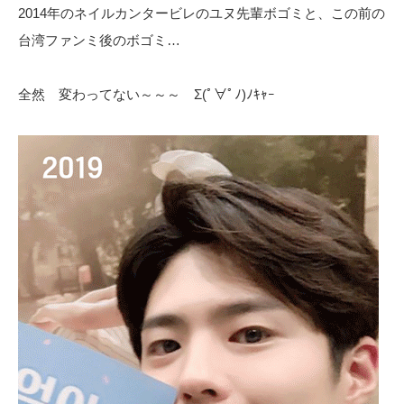
2014年のネイルカンタービレのユヌ先輩ボゴミと、この前の
台湾ファンミ後のボゴミ…
全然 変わってない～～～ Σ(ﾟ∀ﾟﾉ)ﾉｷｬｰ