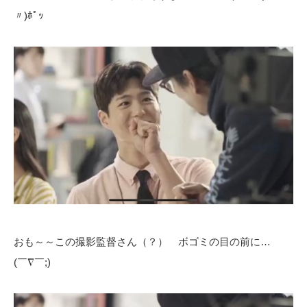
〃)ﾎﾟｯ
おも～～この撮影監督さん（？） ボゴミの目の前に…
(￣∇￣;)