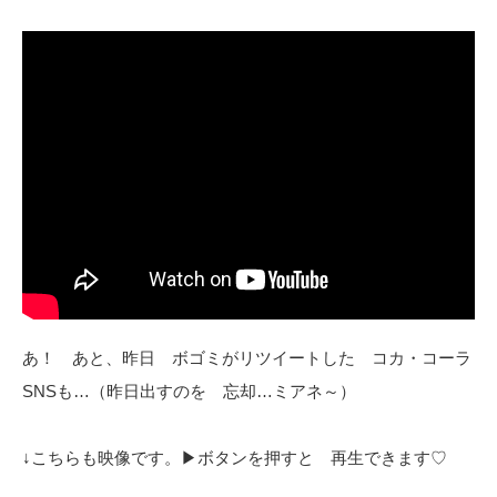
あ！ あと、昨日 ボゴミがリツイートした コカ・コーラ
SNSも…（昨日出すのを 忘却…ミアネ～）
↓こちらも映像です。▶ボタンを押すと 再生できます♡