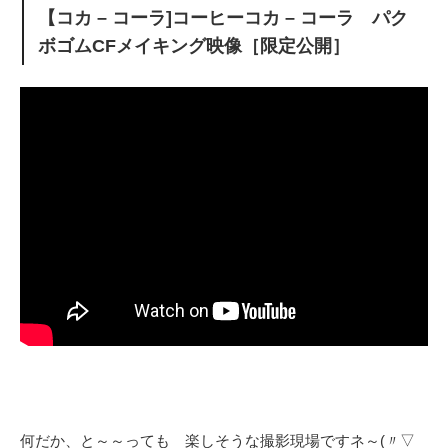
【コカ – コーラ]コーヒーコカ – コーラ パク
ボゴムCFメイキング映像［限定公開］
何だか、と～～っても 楽しそうな撮影現場ですネ～(〃▽