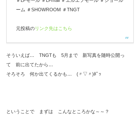
＃LFモール ＃LFmall ＃エルエフモール ＃ショール
ーム ＃SHOWROOM ＃TNGT
元投稿の
リンク先はこちら
そういえば… TNGTも 5月まで 新写真を随時公開っ
て 前に出てたから…
そろそろ 何か出てくるかも… (〃▽〃)ﾎﾟｯ
ということで まずは こんなところかな～～？