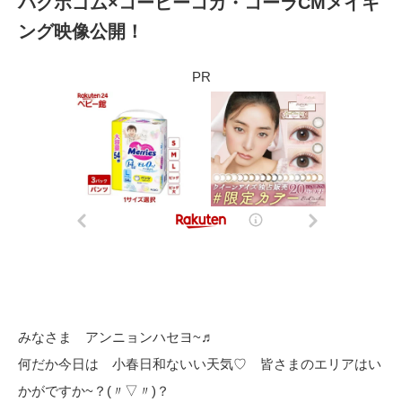
パクボゴム×コーヒーコカ・コーラCMメイキ
ング映像公開！
PR
みなさま アンニョンハセヨ~♬
何だか今日は 小春日和ないい天気♡ 皆さまのエリアはい
かがですか~？(〃▽〃)？