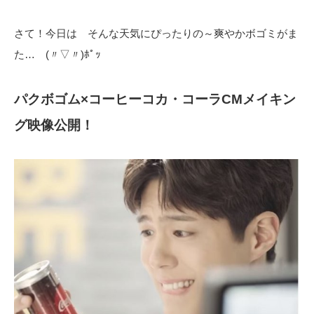
さて！今日は そんな天気にぴったりの～爽やかボゴミがま
た… (〃▽〃)ﾎﾟｯ
パクボゴム×コーヒーコカ・コーラCMメイキン
グ映像公開！