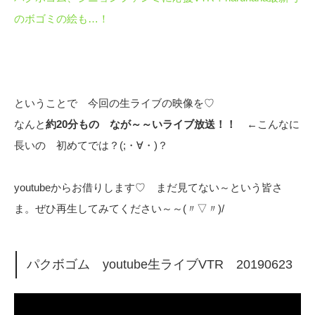
のボゴミの絵も…！
ということで 今回の生ライブの映像を♡
なんと
約20分もの なが～～いライブ放送！！
←こんなに
長いの 初めてでは？(;・∀・)？
youtubeからお借りします♡ まだ見てない～という皆さ
ま。ぜひ再生してみてください～～(〃▽〃)/
パクボゴム youtube生ライブVTR 20190623