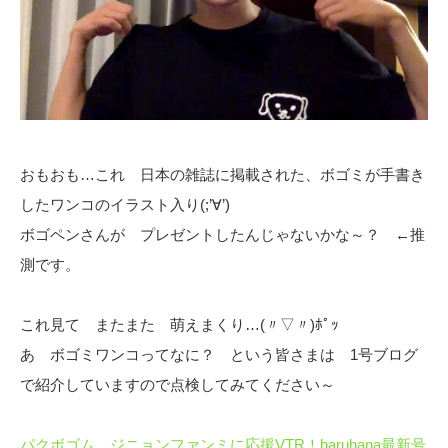
おもおも…これ 日本の雑誌に掲載された、ボゴミが手書き
したワンコのイラスト入り(;’∀’)
ボゴペンさんが プレゼントしたんじゃないかな～？ ←推
測です。
これ見て またまた 萌えまくり…(〃▽〃)ﾎﾟｯ
あ ボゴミワンコってなに？ という皆さまは 1号ブログ
で紹介していますので点検してみてください～
パクボゴム、ジニョンファンミに応援VTR！haruhana最新号