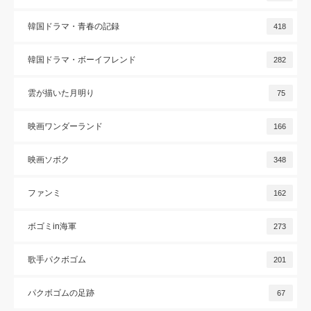
韓国ドラマ・青春の記録
418
韓国ドラマ・ボーイフレンド
282
雲が描いた月明り
75
映画ワンダーランド
166
映画ソボク
348
ファンミ
162
ボゴミin海軍
273
歌手パクボゴム
201
パクボゴムの足跡
67