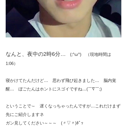
なんと、夜中の2時6分…
(;^ω^) （現地時間は
1:06）
寝かけてたんだけど… 思わず飛び起きました… 脳内覚
醒… ぼごたんはホントにスゴイですね…(￣∇￣;)
ということで～ 遅くなっちゃったんですが…これだけまず
先にご紹介しますネ
ガン見してください～～～ (〃▽〃)ﾎﾟｯ