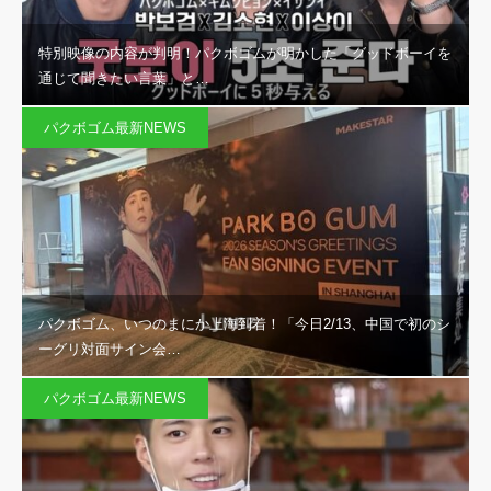
特別映像の内容が判明！パクボゴムが明かした「グッドボーイを
通じて聞きたい言葉」と…
パクボゴム最新NEWS
パクボゴム、いつのまにか上海到着！「今日2/13、中国で初のシ
ーグリ対面サイン会…
パクボゴム最新NEWS