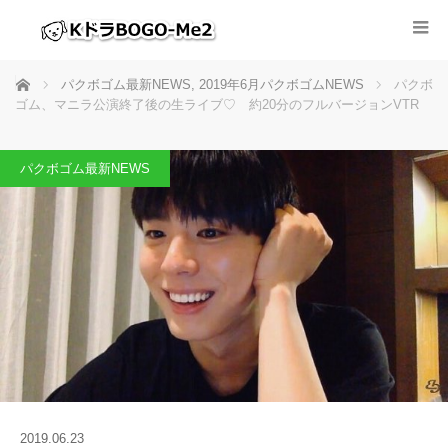
ホーム
パクボゴム最新NEWS
,
2019年6月パクボゴムNEWS
パクボ
ゴム、マニラ公演終了後の生ライブ♡ 約20分のフルバージョンVTR
パクボゴム最新NEWS
2019.06.23