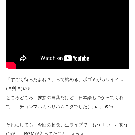
「すごく待ったよね？」って始める、ボゴミがカワイイ…
(〃艸〃)ﾑﾌｯ
ところどころ 挨拶の言葉だけど 日本語もつかってくれ
て… チョンマルカムサハムニダでした(´；ω；`)ｳｩｩ
それにしても 今回の超長い生ライブで もう１つ お初な
のが… BGMが入ってたこと…ｗｗｗ