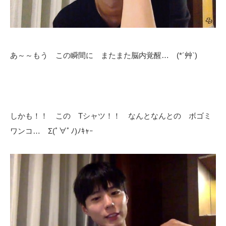
あ～～もう この瞬間に またまた脳内覚醒… (*´艸`)
しかも！！ この Tシャツ！！ なんとなんとの ボゴミ
ワンコ… Σ(ﾟ∀ﾟﾉ)ﾉｷｬｰ