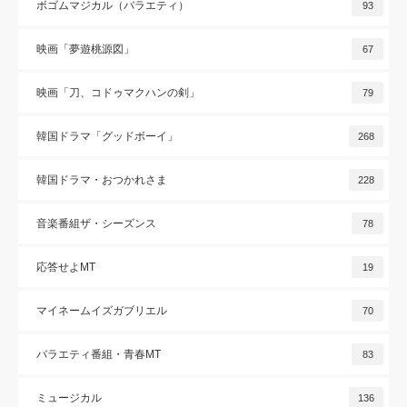
ボゴムマジカル（バラエティ）
93
映画「夢遊桃源図」
67
映画「刀、コドゥマクハンの剣」
79
韓国ドラマ「グッドボーイ」
268
韓国ドラマ・おつかれさま
228
音楽番組ザ・シーズンス
78
応答せよMT
19
マイネームイズガブリエル
70
バラエティ番組・青春MT
83
ミュージカル
136