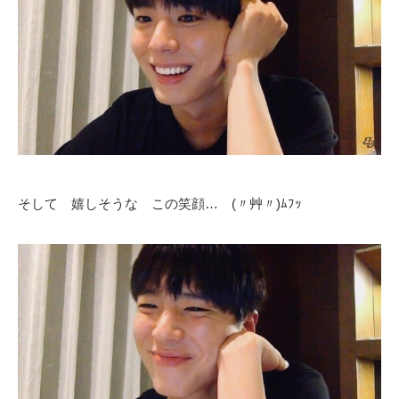
そして 嬉しそうな この笑顔… (〃艸〃)ﾑﾌｯ