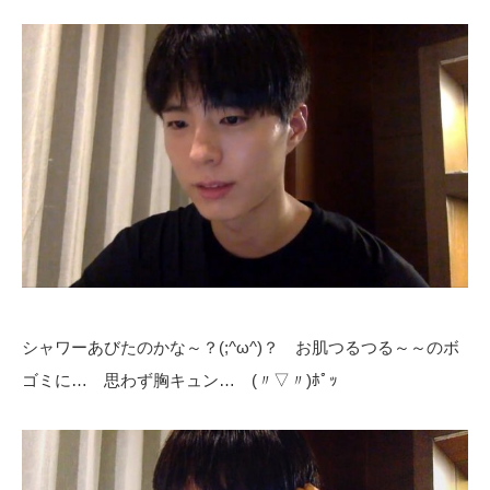
シャワーあびたのかな～？(;^ω^)？ お肌つるつる～～のボ
ゴミに… 思わず胸キュン… (〃▽〃)ﾎﾟｯ