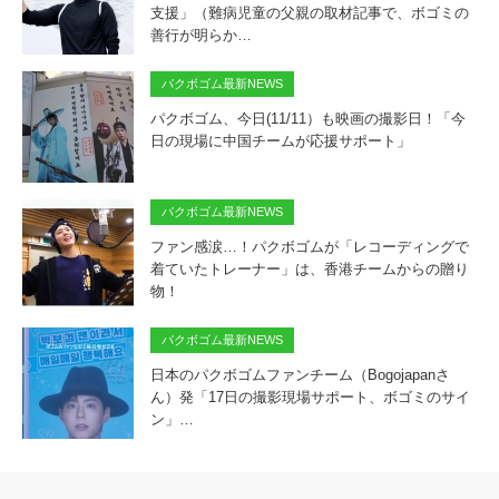
支援」（難病児童の父親の取材記事で、ボゴミの
善行が明らか…
パクボゴム最新NEWS
パクボゴム、今日(11/11）も映画の撮影日！「今
日の現場に中国チームが応援サポート」
パクボゴム最新NEWS
ファン感涙…！パクボゴムが「レコーディングで
着ていたトレーナー」は、香港チームからの贈り
物！
パクボゴム最新NEWS
日本のパクボゴムファンチーム（Bogojapanさ
ん）発「17日の撮影現場サポート、ボゴミのサイ
ン」…