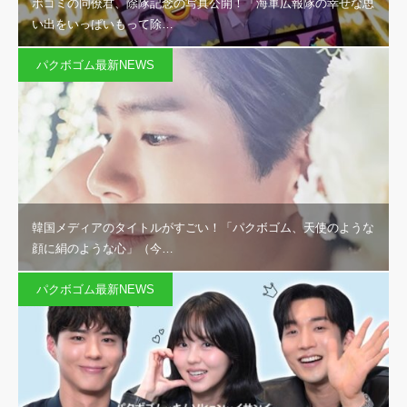
ボゴミの同僚君、除隊記念の写真公開！「海軍広報隊の幸せな思
い出をいっぱいもって除…
パクボゴム最新NEWS
韓国メディアのタイトルがすごい！「パクボゴム、天使のような
顔に絹のような心」（今…
パクボゴム最新NEWS