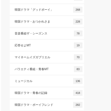
韓国ドラマ「グッドボーイ」
268
韓国ドラマ・おつかれさま
228
音楽番組ザ・シーズンス
78
応答せよMT
19
マイネームイズガブリエル
70
バラエティ番組・青春MT
83
ミュージカル
136
韓国ドラマ・青春の記録
418
韓国ドラマ・ボーイフレンド
282