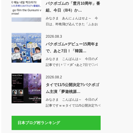
パクボゴムの「雲月10周年」番
組、今日（8/4）か…
みなさま あんにょんはせよ～ 今
日は、昨晩飛び込んできた「ふおお
お&#x1f49…
2026.08.3
パクボゴム×デビュー15周年ま
で、あと7日！「韓国…
みなさま こんばんは～ 今日の〆
記事です(〃▽〃)ﾎﾟｯあと7日で♡パ
クボゴ…
2026.08.2
タイで11/5公開決定?!パクボゴ
ム主演「夢遊桃源…
みなさま こんばんは～ 今日の〆
記事ですｗｗタイで11/5公開決定?!パ
クボ…
日本ブログ村ランキング