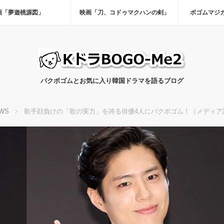
画「夢遊桃源図」
映画「刀、コドゥマクハンの剣」
ボゴムマジ
パクボゴムとお気に入り韓国ドラマを語るブログ
WS
歌手顔負けの「歌の実力」を誇る俳優4人にパクボゴム！（メディア