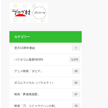
カテゴリー
雲月10周年番組
7
パクボゴム最新NEWS
6,479
アニメ映画「ダビデ」
28
ボゴムマジカル（バラエティ）
92
映画「夢遊桃源図」
67
映画「刀、コドゥマクハンの剣」
79