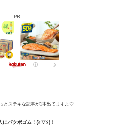
PR
っとステキな記事が1本出てますよ♡
にパクボゴム！(≧▽≦)！