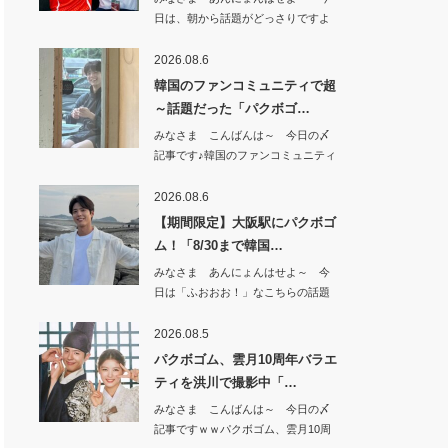
日は、朝から話題がどっさりですよ
^^もうすぐ…
2026.08.6
韓国のファンコミュニティで超
～話題だった「パクボゴ…
みなさま こんばんは～ 今日の〆
記事です♪韓国のファンコミュニティ
で 超～話…
2026.08.6
【期間限定】大阪駅にパクボゴ
ム！「8/30まで韓国…
みなさま あんにょんはせよ～ 今
日は「ふおおお！」なこちらの話題
から^^【期…
2026.08.5
パクボゴム、雲月10周年バラエ
ティを洪川で撮影中「…
みなさま こんばんは～ 今日の〆
記事ですｗｗパクボゴム、雲月10周