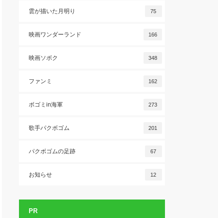
雲が描いた月明り
75
映画ワンダーランド
166
映画ソボク
348
ファンミ
162
ボゴミin海軍
273
歌手パクボゴム
201
パクボゴムの足跡
67
お知らせ
12
PR