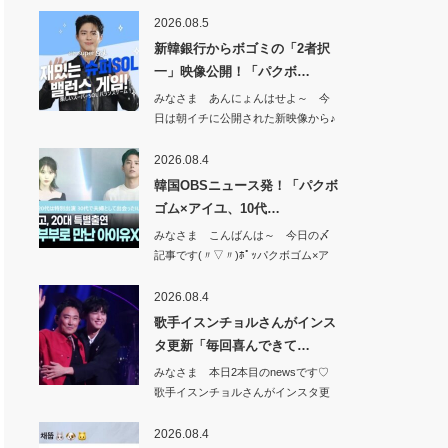
年バラエテ…
2026.08.5
新韓銀行からボゴミの「2者択
一」映像公開！「パクボ…
みなさま あんにょんはせよ～ 今
日は朝イチに公開された新映像から♪
新韓銀行か…
2026.08.4
韓国OBSニュース発！「パクボ
ゴム×アイユ、10代…
みなさま こんばんは～ 今日の〆
記事です(〃▽〃)ﾎﾟｯパクボゴム×ア
イユ、…
2026.08.4
歌手イスンチョルさんがインス
タ更新「毎回喜んできて…
みなさま 本日2本目のnewsです♡
歌手イスンチョルさんがインスタ更
新「毎回…
2026.08.4