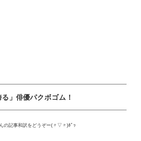
誇る」俳優パクボゴム！
の記事和訳をどうぞー(〃▽〃)ﾎﾟｯ