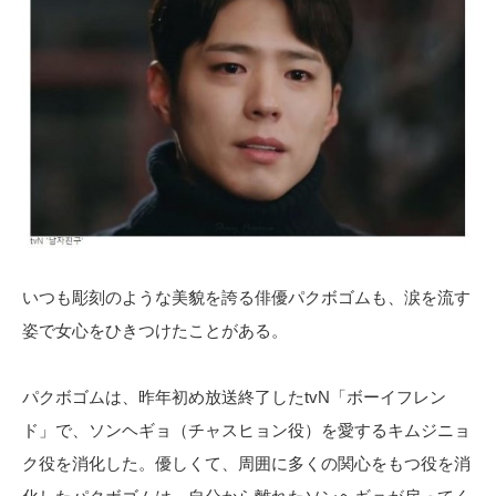
いつも彫刻のような美貌を誇る俳優パクボゴムも、涙を流す
姿で女心をひきつけたことがある。
パクボゴムは、昨年初め放送終了したtvN「ボーイフレン
ド」で、ソンヘギョ（チャスヒョン役）を愛するキムジニョ
ク役を消化した。優しくて、周囲に多くの関心をもつ役を消