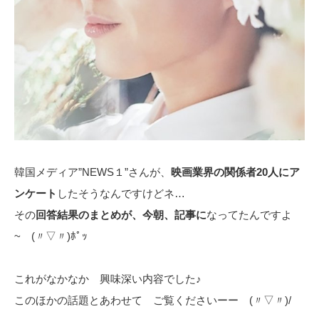
韓国メディア”NEWS１”さんが、
映画業界の関係者20人にア
ンケート
したそうなんですけどネ…
その
回答結果のまとめが、今朝、記事に
なってたんですよ
~ (〃▽〃)ﾎﾟｯ
これがなかなか 興味深い内容でした♪
このほかの話題とあわせて ご覧くださいーー (〃▽〃)/