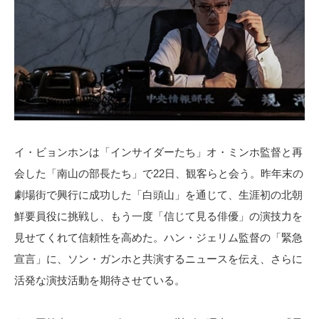
イ・ビョンホンは「インサイダーたち」オ・ミンホ監督と再
会した「南山の部長たち」で22日、観客らと会う。昨年末の
劇場街で興行に成功した「白頭山」を通じて、生涯初の北朝
鮮要員役に挑戦し、もう一度「信じて見る俳優」の演技力を
見せてくれて信頼性を高めた。ハン・ジェリム監督の「緊急
宣言」に、ソン・ガンホと共演するニュースを伝え、さらに
活発な演技活動を期待させている。