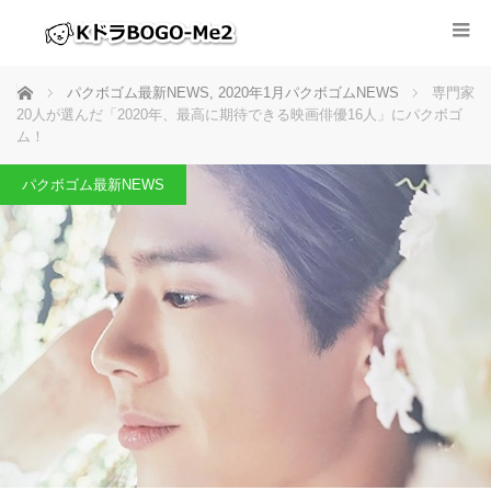
ホーム
パクボゴム最新NEWS
,
2020年1月パクボゴムNEWS
専門家
20人が選んだ「2020年、最高に期待できる映画俳優16人」にパクボゴ
ム！
パクボゴム最新NEWS