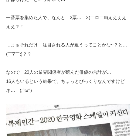
一番票を集めた人で、なんと 2票… Σ(￣ロ￣lll)ええぇえ
ええ？！
…まぁそれだけ 注目される人が違うってことかな~？と…
(￣∇￣;)？？
なので 20人の業界関係者が選んだ俳優の合計が…
16人もいるという結果で、ちょっとびっくりなんですけど
ネ… (;^ω^)