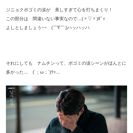
ジニョクボゴミの涙が 美しすぎて心を打ちまくり！
この部分は 間違いない事実なので…(〃▽〃)ﾎﾟｯ
よしとしましょう~~ (￣∇￣;)ハッハッハ
それにしても ナムチンって、ボゴミの涙シーンがほんとに
多かった… (´；ω；`)ｳｯ…