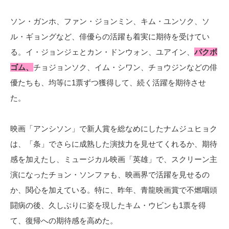
ソン・ガンホ、ファン・ジョンミン、キム・ユンソク、ソ
ル・ギョングなど、俳優らの活躍も着実に期待を受けてい
る。イ・ジョンジェとカン・ドンウォン、ユアイン、
パクボ
ゴム、
チョジョンソク、イム・シワン、チョウジンなどの俳
優たちも、均等に1票ずつ獲得して、続く活躍を期待させ
た。
映画「アンシソン」で新人賞を総なめにしたナムジュヒョク
は、「条」でさらに成熟した演技力を見せてくれるか、期待
感を加えたし、ミュージカル映画「英雄」で、スクリーン主
演になったチョン・ソンファも、映画界で活躍を見せるの
か、関心を加えている。特に、昨年、青龍映画賞で不燃咽頭
闘病の後、久しぶりに姿を現したキム・ウビンも1票を得
て、復帰への期待感を高めた。