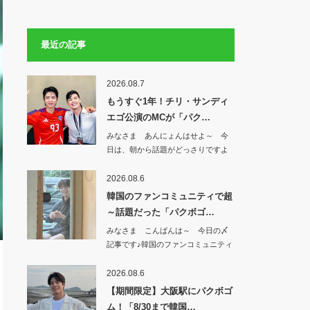
最近の記事
2026.08.7
もうすぐ1年！チリ・サンディ
エゴ公演のMCが「パク…
みなさま あんにょんはせよ～ 今
日は、朝から話題がどっさりですよ
^^もうすぐ…
2026.08.6
韓国のファンコミュニティで超
～話題だった「パクボゴ…
みなさま こんばんは～ 今日の〆
記事です♪韓国のファンコミュニティ
で 超～話…
2026.08.6
【期間限定】大阪駅にパクボゴ
ム！「8/30まで韓国…