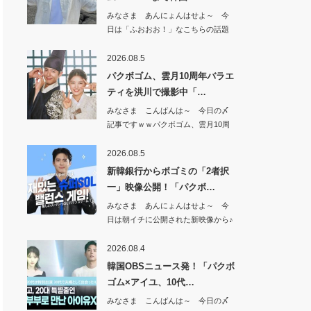
みなさま あんにょんはせよ～ 今
日は「ふおおお！」なこちらの話題
から^^【期…
2026.08.5
パクボゴム、雲月10周年バラエ
ティを洪川で撮影中「…
みなさま こんばんは～ 今日の〆
記事ですｗｗパクボゴム、雲月10周
年バラエテ…
2026.08.5
新韓銀行からボゴミの「2者択
一」映像公開！「パクボ…
みなさま あんにょんはせよ～ 今
日は朝イチに公開された新映像から♪
新韓銀行か…
2026.08.4
韓国OBSニュース発！「パクボ
ゴム×アイユ、10代…
みなさま こんばんは～ 今日の〆