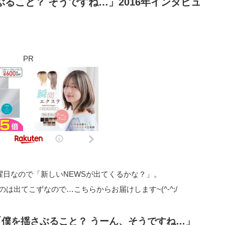
ぶること？ そうですね…」2016年インタビュ
PR
曜日なので「新しいNEWSが出てくるかな？」。
出てこずなので…こちらからお届けします~(^-^;/
「僕を揺さぶること？ うーん、そうですね…」