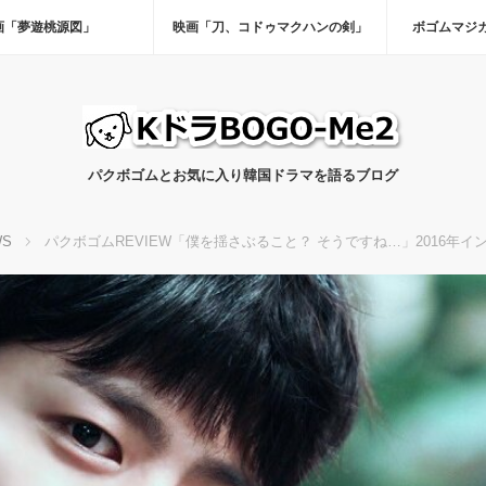
画「夢遊桃源図」
映画「刀、コドゥマクハンの剣」
ボゴムマジ
パクボゴムとお気に入り韓国ドラマを語るブログ
WS
パクボゴムREVIEW「僕を揺さぶること？ そうですね…」2016年イ