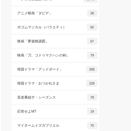
アニメ映画「ダビデ」
28
ボゴムマジカル（バラエティ）
92
映画「夢遊桃源図」
67
映画「刀、コドゥマクハンの剣」
79
韓国ドラマ「グッドボーイ」
268
韓国ドラマ・おつかれさま
228
音楽番組ザ・シーズンス
78
応答せよMT
19
マイネームイズガブリエル
70