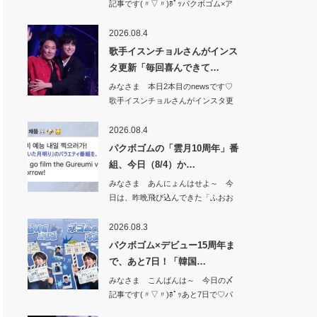
記事です(〃▽〃)ﾎﾟｯパクボゴム×ア
イユ、…
2026.08.4
歌手イスンチョルさんがインス
タ更新「毎回喜んできて…
みなさま 本日2本目のnewsです♡
歌手イスンチョルさんがインスタ更
新「毎回…
2026.08.4
パクボゴムの「雲月10周年」番
組、今日（8/4）か…
みなさま あんにょんはせよ～ 今
日は、昨晩飛び込んできた「ふおお
お&#x1f49…
2026.08.3
パクボゴム×デビュー15周年ま
で、あと7日！「韓国…
みなさま こんばんは～ 今日の〆
記事です(〃▽〃)ﾎﾟｯあと7日で♡パ
クボゴ…