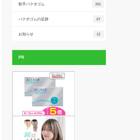
歌手パクボゴム
201
パクボゴムの足跡
67
お知らせ
12
PR