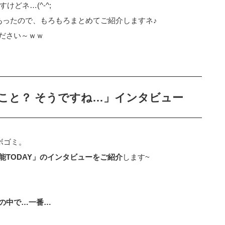
けどネ…(^-^;
あったので、もろもろまとめてご紹介しますネ♪
ださい～ｗｗ
こと？ そうですね…」インタビュー
ボゴミ。
能TODAY」のインタビューをご紹介
します~
の中で…一番…