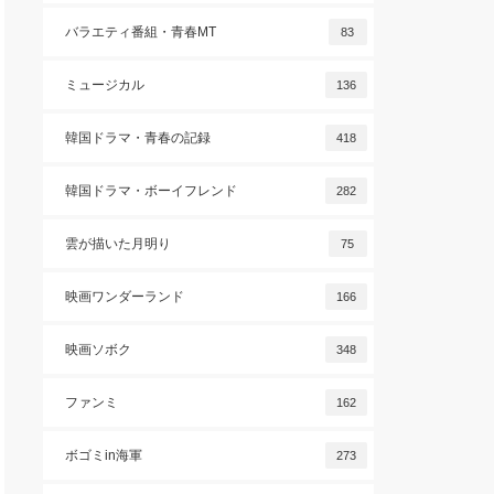
バラエティ番組・青春MT
83
ミュージカル
136
韓国ドラマ・青春の記録
418
韓国ドラマ・ボーイフレンド
282
雲が描いた月明り
75
映画ワンダーランド
166
映画ソボク
348
ファンミ
162
ボゴミin海軍
273