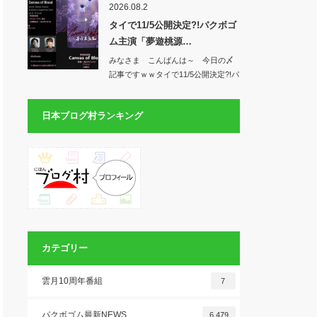
2026.08.2
タイで11/5公開決定?!パクボゴ
ム主演「夢遊桃源…
みなさま こんばんは～ 今日の〆
記事ですｗｗタイで11/5公開決定?!パ
クボ…
日本ブログ村ランキング
カテゴリー
雲月10周年番組
7
パクボゴム最新NEWS
6,479