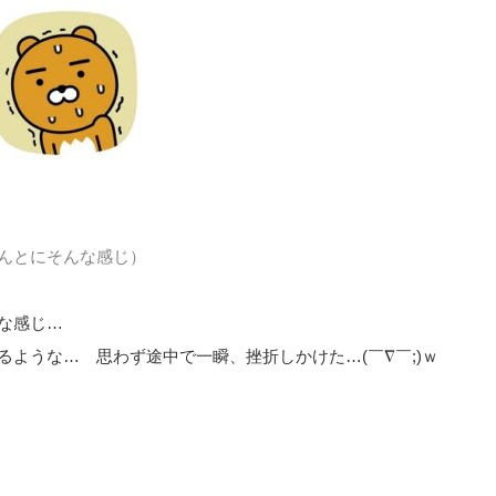
んとにそんな感じ）
な感じ…
ような… 思わず途中で一瞬、挫折しかけた…(￣∇￣;)ｗ