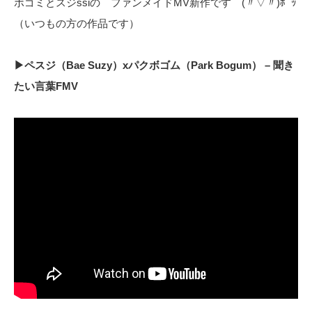
ボゴミとスジssiの ファンメイドMV新作です (〃▽〃)ﾎﾟｯ
（いつもの方の作品です）
▶ペスジ（Bae Suzy）xパクボゴム（Park Bogum） – 聞き
たい言葉FMV