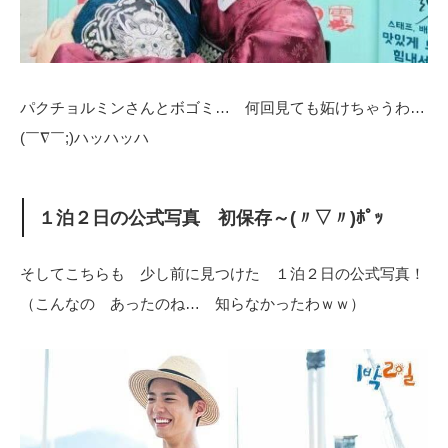
パクチョルミンさんとボゴミ… 何回見ても妬けちゃうわ…
(￣∇￣;)ハッハッハ
１泊２日の公式写真 初保存～(〃▽〃)ﾎﾟｯ
そしてこちらも 少し前に見つけた １泊２日の公式写真！
（こんなの あったのね… 知らなかったわｗｗ）