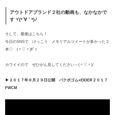
アウトドアブランド２社の動画も、なかなかで
すヾ(*´∀｀*)ﾉ
そして、最後はこちら！
今日のSNSで けっこう メモリアルツイートが多かった２
本♡ (〃▽〃)ﾎﾟｯ
カワイイので ぜひがん見してください～(〃▽〃)/
▶２０１７年９月２９日公開 パクボゴム×EIDER２０１７
FWCM