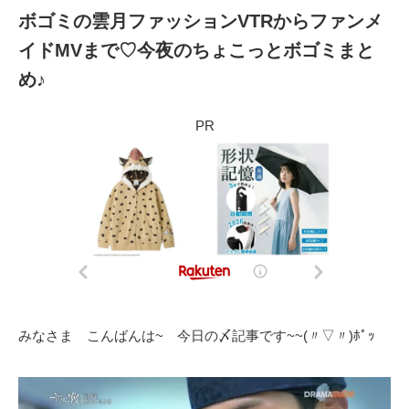
ボゴミの雲月ファッションVTRからファンメ
イドMVまで♡今夜のちょこっとボゴミまと
め♪
PR
みなさま こんばんは~ 今日の〆記事です~~(〃▽〃)ﾎﾟｯ