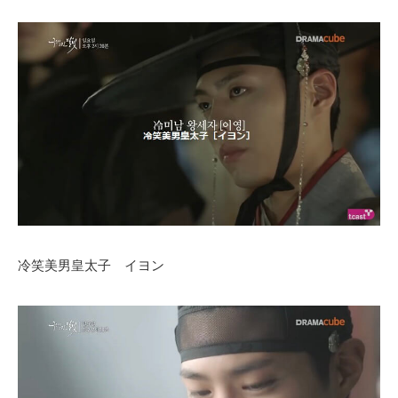
冷笑美男皇太子 イヨン