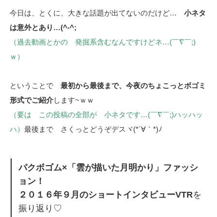
今日は、とくに、大きな話題が出てないのだけど…
小ネタ
は意外とあり…(^-^;
（過去動画とかの 発掘系含むなんですけどネ…(￣∇￣;)
ｗ）
ということで
最初から最後まで、今夜のちょこっとボゴミ
形式でご紹介
します~ｗｗ
（要は この投稿の全部が 小ネタです…(￣∇￣;)ハッハッ
ハ）
最後まで さくっとどうぞデスヾ(*´∀｀*)ﾉ
パクボゴム×「雲が描いた月明かり」ファッシ
ョン！
２０１６年９月のショートインタビューVTR
を
振り返り♡