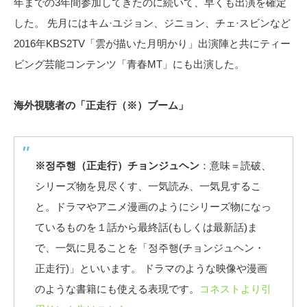
年までの3年間参加してきたのに続いて、早くも出演を確定
した。 先月にはキム·ユジョン、ジニョン、チェ·スビンなど
2016年KBS2TV「雲が描いた月明かり」出演陣と共にティー
ビング芸能コンテンツ「青春MT」にも出演した。
海外視聴者の「正走行（※）ブーム」
※정주행（正走行）チョンジュヘン
：意味＝読破、
シリーズ物を見尽くす、一気読み、一気見するこ
と。ドラマやアニメ漫画のようにシリーズ物になっ
ているものを１話から最終話(もしくは最新話)ま
で、一気に見ることを「정주행(チョンジュヘン・
正走行)」といいます。 ドラマのような映像や漫画
のような書籍にも使える表現です。
コネストより引