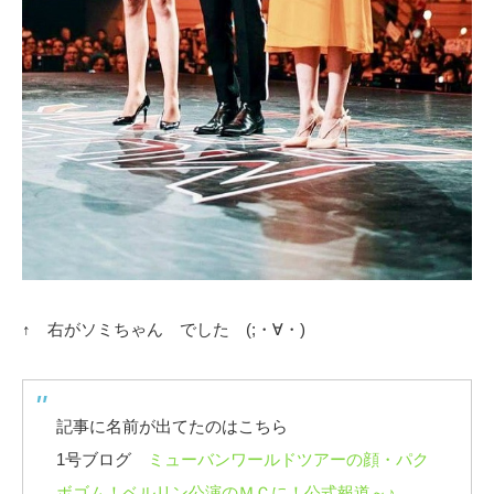
↑ 右がソミちゃん でした (;・∀・)
記事に名前が出てたのはこちら
1号ブログ
ミューバンワールドツアーの顔・パク
ボゴム！ベルリン公演のＭＣに！公式報道～♪