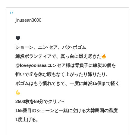
jinusean3000
ショーン、ユン·セア、パク·ボゴム
練炭ボランティアで、真っ白に燃え尽きた
@loveyoonsea ユンセア様は背負子に練炭10個を
担いで丘を休む暇もなく上がったり降りたり、
ボゴムはもう慣れてきて、一度に練炭15個まで軽く
2500枚を59分でクリア~
155番目のショーンと一緒に空ける大韓民国の温度
1度上げる。