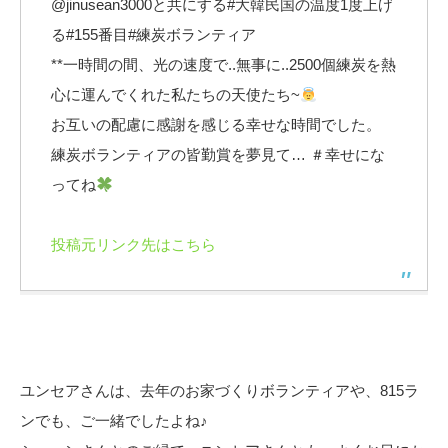
@jinusean3000と共にする#大韓民国の温度1度上げ
る#155番目#練炭ボランティア
**一時間の間、光の速度で..無事に..2500個練炭を熱
心に運んでくれた私たちの天使たち~
お互いの配慮に感謝を感じる幸せな時間でした。
練炭ボランティアの皆勤賞を夢見て… ＃幸せにな
ってね
投稿元リンク先はこちら
ユンセアさんは、去年のお家づくりボランティアや、815ラ
ンでも、ご一緒でしたよね♪