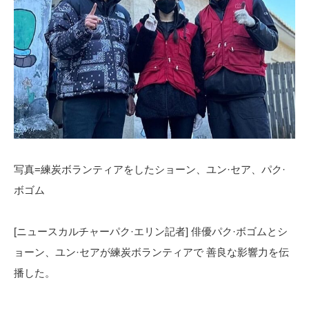
写真=練炭ボランティアをしたショーン、ユン·セア、パク·
ボゴム
[ニュースカルチャーパク·エリン記者] 俳優パク·ボゴムとシ
ョーン、ユン·セアが練炭ボランティアで 善良な影響力を伝
播した。