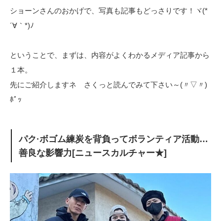
ショーンさんのおかげで、写真も記事もどっさりです！ヾ(*
´∀｀*)ﾉ
ということで、まずは、内容がよくわかるメディア記事から
１本。
先にご紹介しますネ さくっと読んでみて下さい～(〃▽〃)
ﾎﾟｯ
パク·ボゴム練炭を背負ってボランティア活動…
善良な影響力[ニュースカルチャー★]