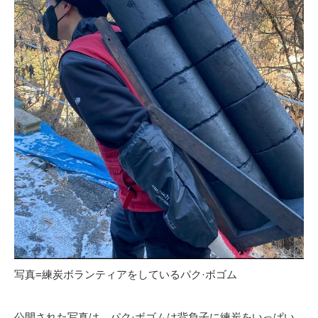
写真=練炭ボランティアをしているパク·ボゴム
公開された写真は、パク·ボゴムは背負子に練炭をいっぱい