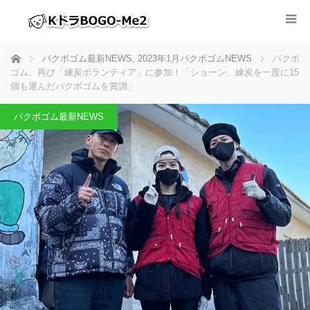
ホーム
パクボゴム最新NEWS
,
2023年1月パクボゴムNEWS
パクボ
ゴム、再び「練炭ボランティア」に参加！「ショーン、練炭を一度に15
個も運んだパクボゴムを賞讃」
パクボゴム最新NEWS