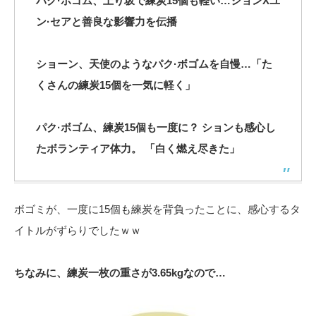
パク·ボゴム、上り坂で練炭15個も軽い…ションXユ
ン·セアと善良な影響力を伝播
ショーン、天使のようなパク·ボゴムを自慢…「た
くさんの練炭15個を一気に軽く」
パク·ボゴム、練炭15個も一度に？ ションも感心し
たボランティア体力。 「白く燃え尽きた」
ボゴミが、一度に15個も練炭を背負ったことに、感心するタ
イトルがずらりでしたｗｗ
ちなみに、練炭一枚の重さが3.65kgなので…