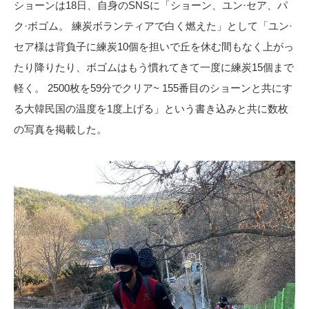
ショーンは18日、自身のSNSに「ショーン、ユン·セア、パ
ク·ボゴム。 練炭ボランティアで白く燃えた」として「ユン·
セア様は背負子に練炭10個を担いで丘を休む間もなく上がっ
たり降りたり、ボゴムはもう慣れてきて一度に練炭15個まで
軽く。 2500枚を59分でクリア~ 155番目のショーンと共にす
る大韓民国の温度を1度上げる」という書き込みと共に数枚
の写真を掲載した。