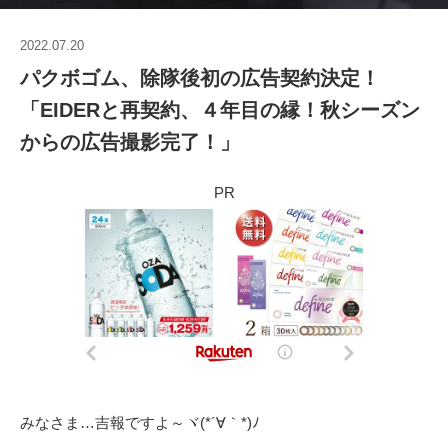
2022.07.20
パクボゴム、除隊後初の広告契約決定！
「EIDERと再契約、４年目の縁！秋シーズン
からの広告撮影完了！」
PR
みなさま…吉報ですよ～ヾ(*´∀｀*)ﾉ