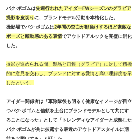
パク·ボゴムは
先週行われたアイダーFWシーズンのグラビア
撮影を皮切り
に、ブランドモデル活動を本格化した。
撮影場でパク·ボゴムは
2年間の空白が顔負けするほど素敵な
ポーズと躍動感のある表情
でアウトドアルックを完璧に消化
した。
撮影が進められる間、製品と画報（グラビア）に対して積極
的に意見を交わし、ブランドに対する愛情と高い理解度を示
したという。
アイダー関係者は「軍除隊後も明るく健康なイメージが目立
つパク·ボゴムと信頼を土台にブランドモデルとして共にす
ることになった」として「トレンディなアイダーと成熟した
パク·ボゴムが共に披露する最近のアウトドアスタイルに期
待をお願いする」と話した。