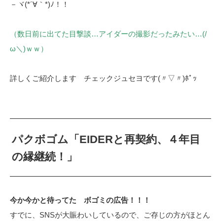
－ヾ(*´∀｀*)ﾉ！！
（数日前に出てた目撃談…アイダーの撮影だったみたい…(/
ω＼)ｗｗ）
詳しくご紹介します チェックジュセヨです(〃▽〃)ﾎﾟｯ
パクボゴム「EIDERと再契約、４年目
の縁継続！」
今か今かと待ってた ボゴミの広告！！！
すでに、SNSが大賑わいしているので、ご存じの方がほとん