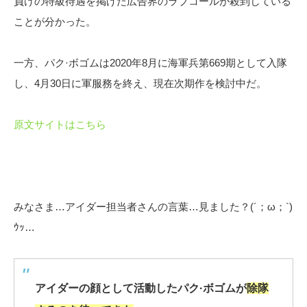
負けの特級待遇を掲げた広告界のラブコールが殺到している
ことが分かった。
一方、パク·ボゴムは2020年8月に海軍兵第669期として入隊
し、4月30日に軍服務を終え、現在次期作を検討中だ。
原文サイトはこちら
みなさま…アイダー担当者さんの言葉…見ました？(´；ω；`)
ｳｯ…
アイダーの顔として活動したパク·ボゴムが
除隊