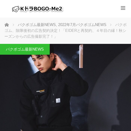
ホーム
パクボゴム最新NEWS
,
2022年7月パクボゴムNEWS
パクボ
ゴム、除隊後初の広告契約決定！「EIDERと再契約、４年目の縁！秋シ
ーズンからの広告撮影完了！」
パクボゴム最新NEWS