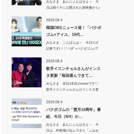
みなさま あんにょんはせよ～ 今
日は朝イチに公開された新映像から♪
新韓銀行か…
2026.08.4
韓国OBSニュース発！「パクボ
ゴム×アイユ、10代…
みなさま こんばんは～ 今日の〆
記事です(〃▽〃)ﾎﾟｯパクボゴム×ア
イユ、…
2026.08.4
歌手イスンチョルさんがインス
タ更新「毎回喜んできて…
みなさま 本日2本目のnewsです♡
歌手イスンチョルさんがインスタ更
新「毎回…
2026.08.4
パクボゴムの「雲月10周年」番
組、今日（8/4）か…
みなさま あんにょんはせよ～ 今
日は、昨晩飛び込んできた「ふおお