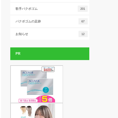
歌手パクボゴム
201
パクボゴムの足跡
67
お知らせ
12
PR