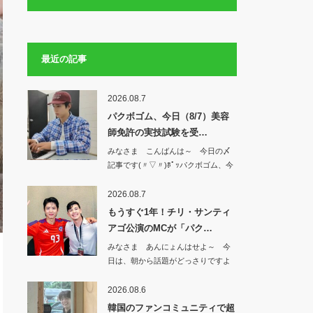
最近の記事
2026.08.7
パクボゴム、今日（8/7）美容
師免許の実技試験を受…
みなさま こんばんは～ 今日の〆
記事です(〃▽〃)ﾎﾟｯパクボゴム、今
日（8…
2026.08.7
もうすぐ1年！チリ・サンティ
アゴ公演のMCが「パク…
みなさま あんにょんはせよ～ 今
日は、朝から話題がどっさりですよ
^^もうすぐ…
2026.08.6
韓国のファンコミュニティで超