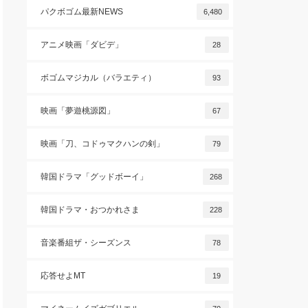
パクボゴム最新NEWS
6,480
アニメ映画「ダビデ」
28
ボゴムマジカル（バラエティ）
93
映画「夢遊桃源図」
67
映画「刀、コドゥマクハンの剣」
79
韓国ドラマ「グッドボーイ」
268
韓国ドラマ・おつかれさま
228
音楽番組ザ・シーズンス
78
応答せよMT
19