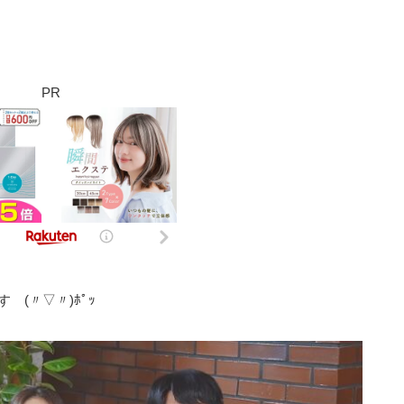
PR
(〃▽〃)ﾎﾟｯ