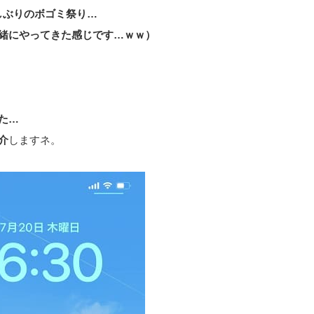
しぶりのボゴミ祭り…
緒にやってきた感じです…ｗｗ）
た…
介
しますネ。