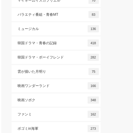
マイネームイズガブリエル
70
バラエティ番組・青春MT
83
ミュージカル
136
韓国ドラマ・青春の記録
418
韓国ドラマ・ボーイフレンド
282
雲が描いた月明り
75
映画ワンダーランド
166
映画ソボク
348
ファンミ
162
ボゴミin海軍
273