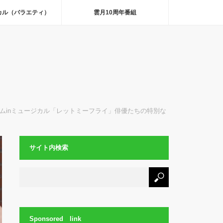
カル（バラエティ）
雲月10周年番組
ゴムinミュージカル「レットミーフライ」俳優たちの特別な
サイト内検索
Sponsored link