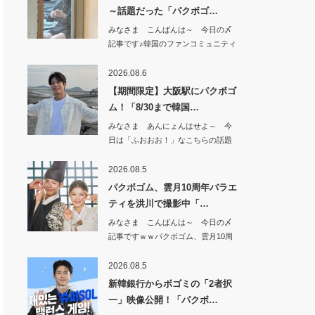
～話題だった「パクボゴ…
みなさま こんばんは～ 今日の〆
記事です♪韓国のファンコミュニティ
で 超～話…
2026.08.6
【期間限定】大阪駅にパクボゴ
ム！「8/30まで韓国…
みなさま あんにょんはせよ～ 今
日は「ふおおお！」なこちらの話題
から^^【期…
2026.08.5
パクボゴム、雲月10周年バラエ
ティを洪川で撮影中「…
みなさま こんばんは～ 今日の〆
記事ですｗｗパクボゴム、雲月10周
年バラエテ…
2026.08.5
新韓銀行からボゴミの「2者択
一」映像公開！「パクボ…