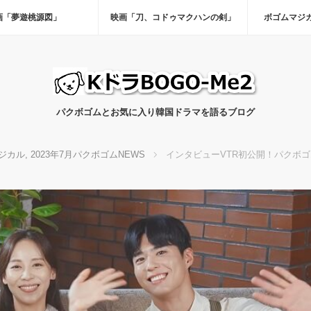
画「夢遊桃源図」
映画「刀、コドゥマクハンの剣」
ボゴムマジ
パクボゴムとお気に入り韓国ドラマを語るブログ
ジカル
,
2023年7月パクボゴムNEWS
インタビューVTR初公開！パクボ