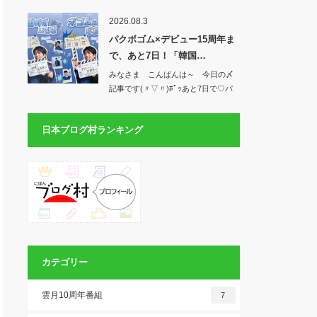
お&#x1f49…
2026.08.3
パクボゴム×デビュー15周年ま
で、あと7日！「韓国…
みなさま こんばんは～ 今日の〆
記事です(〃▽〃)ﾎﾟｯあと7日で♡パ
クボゴ…
日本ブログ村ランキング
カテゴリー
雲月10周年番組
7